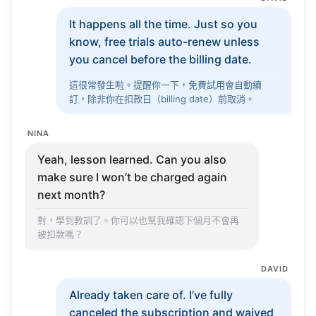
It
happens
all
the
time
. Just so you
know
,
free
trials
auto-renew
unless
you
cancel
before the
billing
date
.
這很常發生啦。提醒你一下，免費試用會自動續
訂，除非你在扣款日（
billing
date
）前取消。
NINA
Yeah
,
lesson
learned
. Can you also
make
sure
I
won’t
be
charged
again
next
month
?
對，學到教訓了。你可以也幫我確認下個月不會再
被扣款嗎？
DAVID
Already
taken
care
of.
I’ve
fully
canceled
the
subscription
and
waived