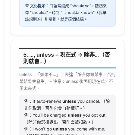
💡 文化提示
：口語常縮成 “should’ve”，聽起來
像 “shoulda”。聽到 “I shoulda known”（我早
該想到的）別嚇到，就是這個結構。
5. …, unless + 現在式 → 除非…（否
則就會…）
unless
＝「如果不…」。表達「除非你做某事，否則
某結果會發生」。注意：
unless
後面用現在式，不
用未來式。
例：It auto-renews
unless
you cancel. （除
非你取消，否則它會自動續訂。）
例：You’ll be charged
unless
you opt out.
（除非你選擇退出，否則會被扣款。）
例：I won’t go
unless
you come with me.