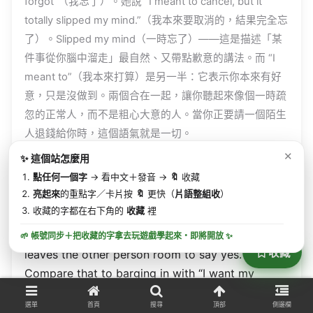
forgot
”（我忘了）。她說 “I
meant
to
cancel
, but it
totally
slipped
my
mind
.”（我本來要取消的，結果完全忘
了）。
Slipped
my
mind
（一時忘了）——這是描述「某
件事從你腦中溜走」最自然、又帶點歉意的講法。而 “I
meant
to”（我本來打算）是另一半：它表示你本來有好
意，只是沒做到。兩個合在一起，讓你聽起來像個一時疏
忽的正常人，而不是粗心大意的人。當你正要請一個陌生
人退錢給你時，這個語氣就是一切。
✕
✨ 這個站怎麼用
M: Then
comes
the
actual
request
, and
Nina
plays
點任何一個字
→ 看中文＋發音 →
🔖
收藏
it
perfectly
. She
doesn’t
demand
anything
. She
亮起來
的重點字／卡片按
🔖
更快（
片語整組收
）
asks
, “Is there
any
way
to
get
a
refund
?” Is there
收藏的字都在右下角的
收藏
裡
any
way
to (有沒有辦法) is the
magic
phrase
for
any
service
call
— it’s
soft
, it’s
polite
, and it
🌱 帳號同步＋把收藏的字拿去玩遊戲學起來・
即將開放
✨
收藏
leaves
the
other
person
room
to
say
yes.
Compare
that to
barging
in with “I
want
my
money
back
.”
Same
goal
,
completely
different
選單
首頁
搜尋
頂部
側邊欄
energy
. And
notice
David’s
reply
: “You were