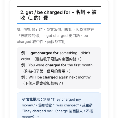
2. get / be charged for + 名詞 → 被
收（…的）費
講「被扣款」時，英文習慣用被動，因為焦點在
「被收錢的你」。
get
charged
更口語，be
charged
較中性，兩個都常用。
例：I
got charged for
something I didn’t
order. （我被收了沒點的東西的錢。）
例：You were
charged for
the first month.
（你被扣了第一個月的費用。）
例：Will I
be charged
again next month?
（下個月還會被扣款嗎？）
💡 文化提示
：別說 “They charged my
money.”。錢用被動 “I was charged”，或主動
“They charged me”（charge 後面接人，不接
money）。