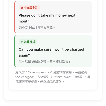
❌ 中文腦會說
Please
don’t
take
my
money
next
month
.
請不要下個月再拿我的錢。
✅ 該這樣說
Can you
make
sure
I
won’t
be
charged
again
?
你可以幫我確認以後不會再被扣款嗎？
為什麼：”
take
my
money
” 聽起來像被搶。用被動的
“be
charged
”（被收費）＋ “
make
sure
”（確認），是
客服語境最標準、最有禮貌的講法。