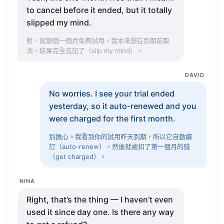
to
cancel
before it
ended
, but it
totally
slipped
my
mind
.
對，就那個一個月免費試用。我本來想在到期前取
消，結果完全忘記了（
slip
my
mind
）。
DAVID
No
worries
. I
see
your
trial
ended
yesterday
, so it
auto-renewed
and you
were
charged
for the
first
month
.
別擔心。我看到你的試用昨天到期，所以它自動續
訂（
auto-renew
），然後就被扣了第一個月的錢
（
get
charged
）。
NINA
Right
, that’s the
thing
— I
haven’t
even
used
it
since
day
one. Is there
any
way