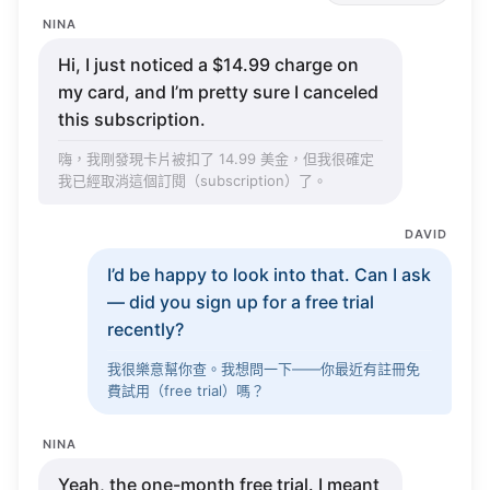
NINA
Hi, I just
noticed
a $14.99
charge
on
my
card
, and
I’m
pretty
sure
I
canceled
this
subscription
.
嗨，我剛發現卡片被扣了 14.99 美金，但我很確定
我已經取消這個訂閱（
subscription
）了。
DAVID
I’d
be
happy
to
look
into that. Can I
ask
— did you
sign
up for a
free
trial
recently
?
我很樂意幫你查。我想問一下——你最近有註冊免
費試用（
free
trial
）嗎？
NINA
Yeah
, the
one-month
free
trial
. I
meant