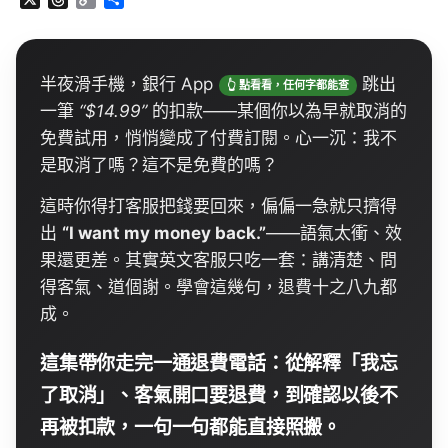
h
o
享
r
p
e
y
a
L
半夜滑手機，銀行
App
跳出一筆
“$14.99”
的扣
d
i
款——某個你以為早就取消的免費試用，悄悄變
s
n
成了付費訂閱。心一沉：我不是取消了嗎？這不
k
是免費的嗎？
這時你得打客服把錢要回來，偏偏一急就只擠得
出
“I
want
my
money
back
.”
——語氣太衝、效
果還更差。其實英文客服只吃一套：講清楚、問
得客氣、道個謝。學會這幾句，退費十之八九都
成。
這集帶你走完一通退費電話：從解釋「我忘
了取消」、客氣開口要退費，到確認以後不
再被扣款，一句一句都能直接照搬。