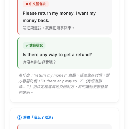
❌ 中文腦會說
Please
return
my
money
. I
want
my
money
back
.
請把錢還我。我要把錢拿回來。
✅ 該這樣說
Is there
any
way
to
get
a
refund
?
有沒有辦法退費呢？
為什麼：”
return
my
money
” 直翻、語氣像在討債，對
方容易防備。”Is there
any
way
to…?”（有沒有辦
法…？）把決定權客氣地交回對方，反而讓他更願意幫
你破例。
② 解釋「我忘了取消」