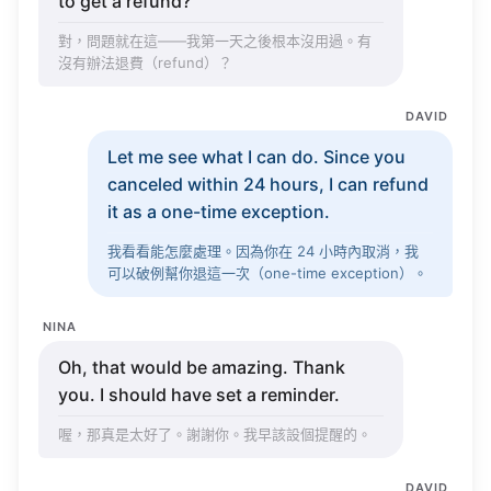
to
get
a
refund
?
對，問題就在這——我第一天之後根本沒用過。有
沒有辦法退費（
refund
）？
DAVID
Let
me
see
what
I can do.
Since
you
canceled
within
24
hours
, I can
refund
it as a
one-time
exception
.
我看看能怎麼處理。因為你在 24 小時內取消，我
可以破例幫你退這一次（
one-time
exception
）。
NINA
Oh, that would be
amazing
.
Thank
you. I should have
set
a
reminder
.
喔，那真是太好了。謝謝你。我早該設個提醒的。
DAVID