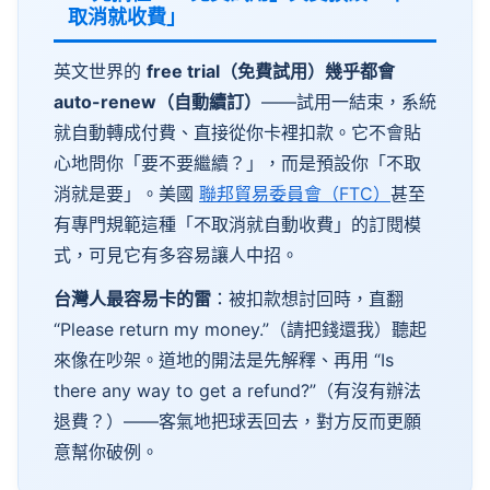
取消就收費」
英文世界的
free
trial
（免費試用）幾乎都會
auto-renew
（自動續訂）
——試用一結束，系統
就自動轉成付費、直接從你卡裡扣款。它不會貼
心地問你「要不要繼續？」，而是預設你「不取
消就是要」。美國
聯邦貿易委員會（FTC）
甚至
有專門規範這種「不取消就自動收費」的訂閱模
式，可見它有多容易讓人中招。
台灣人最容易卡的雷
：被扣款想討回時，直翻
“
Please
return
my
money
.”（請把錢還我）聽起
來像在吵架。道地的開法是先解釋、再用 “Is
there
any
way
to
get
a
refund
?”（有沒有辦法
退費？）——客氣地把球丟回去，對方反而更願
意幫你破例。