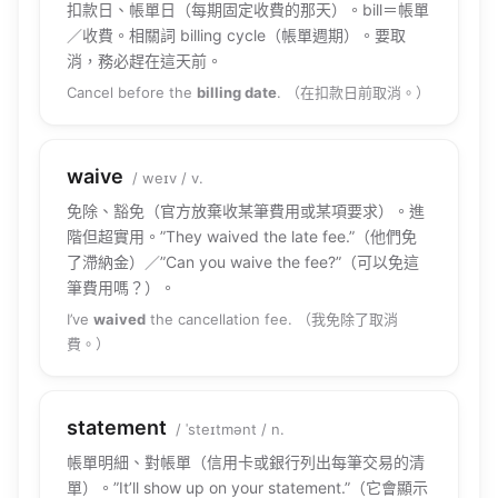
扣款日、帳單日（每期固定收費的那天）。bill＝帳單
／收費。相關詞 billing cycle（帳單週期）。要取
消，務必趕在這天前。
Cancel before the
billing date
. （在扣款日前取消。）
waive
/ weɪv / v.
免除、豁免（官方放棄收某筆費用或某項要求）。進
階但超實用。”They waived the late fee.”（他們免
了滯納金）／”Can you waive the fee?”（可以免這
筆費用嗎？）。
I’ve
waived
the cancellation fee. （我免除了取消
費。）
statement
/ ˈsteɪtmənt / n.
帳單明細、對帳單（信用卡或銀行列出每筆交易的清
單）。”It’ll show up on your statement.”（它會顯示