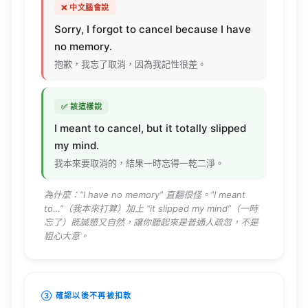
❌ 中文腦會說
Sorry
, I
forgot
to
cancel
because
I have
no
memory
.
抱歉，我忘了取消，因為我記性很差。
✅ 該這樣說
I
meant
to
cancel
, but it
totally
slipped
my
mind
.
我本來要取消的，結果一時忘得一乾二淨。
為什麼：”I have no
memory
” 直翻很怪。”I
meant
to…”（我本來打算）加上 “it
slipped
my
mind
”（一時
忘了）既誠懇又自然，讓你聽起來是普通人疏忽，不是
粗心大意。
③ 確認以後不再被扣款