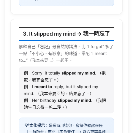
3. It slipped my mind → 我一時忘了
解釋自己「忘記」最自然的講法。比 “I
forgot
” 多了
一點「不小心、有歉意」的味道。常配 “I
meant
to…”（我本來要…）一起用。
例：Sorry, it totally
slipped my mind
. （抱
歉，我完全忘了。）
例：I
meant to
reply, but it slipped my
mind. （我本來要回的，結果忘了。）
例：Her birthday
slipped my mind
. （我把
她生日忘得一乾二淨。）
💡 文化提示
：道歉時用這句，會讓你聽起來是
「一時疏忽」而非「不負責任」，對方更容易體