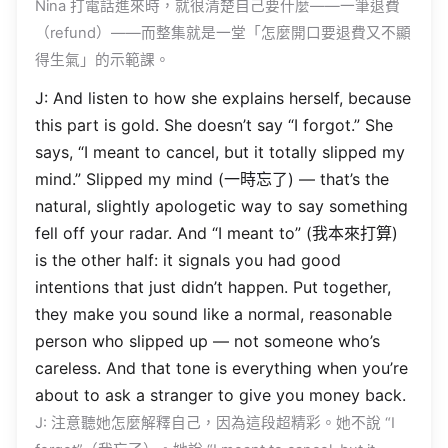
Nina
打電話進來時，就很清楚自己要什麼——一筆退費
（
refund
）——而整集就是一堂「怎麼開口要退費又不顯
得生氣」的示範課。
J: And
listen
to
how
she
explains
herself
,
because
this
part
is
gold
. She
doesn’t
say
“I
forgot
.” She
says
, “I
meant
to
cancel
, but it
totally
slipped
my
mind
.”
Slipped
my
mind
(一時忘了) — that’s the
natural
,
slightly
apologetic
way
to
say
something
fell
off your
radar
. And “I
meant
to” (我本來打算)
is the
other
half
: it
signals
you had
good
intentions
that just
didn’t
happen
.
Put
together
,
they
make
you
sound
like
a
normal
,
reasonable
person
who
slipped
up — not
someone
who’s
careless
. And that
tone
is
everything
when
you’re
about to
ask
a
stranger
to
give
you
money
back
.
J: 注意聽她怎麼解釋自己，因為這段超精彩。她不說 “I