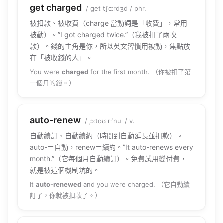
get charged
/ ɡet tʃɑːrdʒd / phr.
被扣款、被收費（charge 當動詞是「收費」，常用
被動）。”I got charged twice.”（我被扣了兩次
款）。錢的主角是你，所以英文習慣用被動，焦點放
在「被收錢的人」。
You were
charged
for the first month. （你被扣了第
一個月的錢。）
auto-renew
/ ˌɔːtoʊ rɪˈnuː / v.
自動續訂、自動續約（時間到自動延長並扣款）。
auto-＝自動，renew＝續約。”It auto-renews every
month.”（它每個月自動續訂）。免費試用變付費，
就是被這個機制坑的。
It
auto-renewed
and you were charged. （它自動續
訂了，你就被扣款了。）