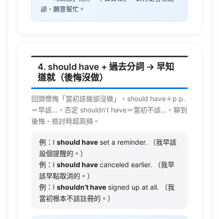
諒、願意幫忙。
4. should have + 過去分詞 → 早知
道就（後悔沒做）
回頭懊悔「當初該做卻沒做」。should have＋p.p.
＝早該…。否定
shouldn’t
have＝當初不該…。聊到
後悔、檢討時超高頻。
例：I
should have
set a reminder. （我早該
設個提醒的。）
例：I
should have
canceled earlier. （我早
該早點取消的。）
例：I
shouldn’t have
signed up at all. （我
當初根本不該註冊的。）