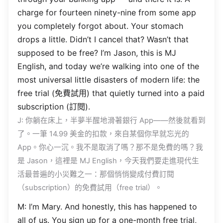
charge
for
fourteen
ninety-nine
from
some
app
you
completely
forgot
about. Your
stomach
drops
a
little
.
Didn’t
I
cancel
that?
Wasn’t
that
supposed
to be
free
?
I’m
Jason
, this is MJ
English
, and
today
we’re
walking
into one of the
most
universal
little
disasters
of
modern
life
: the
free
trial
(免費試用) that
quietly
turned
into a
paid
subscription
(訂閱).
J: 你躺在床上，半夢半醒地滑著銀行
App
——然後就看到
了。一筆 14.99 美金的扣款，來自某個你早就忘光的
App
。你心一沉。我不是取消了嗎？那不是免費的嗎？我
是
Jason
，這裡是 MJ
English
，今天我們要走進現代生
活最普遍的小災難之一：那個悄悄變成付費訂閱
（
subscription
）的免費試用（
free
trial
）。
M:
I’m
Mary
. And
honestly
, this has
happened
to
all
of us. You
sign
up for a
one-month
free
trial
,