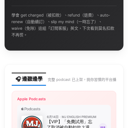
學會
get
charged
（被扣款）、
refund
（退費）、
auto-
renew
（自動續訂）、
slip
my
mind
（一時忘了）、
waive
（免除）這組「訂閱客服」英文，下次看到莫名扣款
不再慌。
🎧 邊聽邊學
完整
podcast
已上架，挑你習慣的平台播
Apple Podcasts