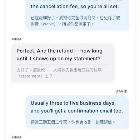
the
cancellation
fee
, so
you’re
all
set
.
已經處理好了。我幫你完全取消訂閱，也免除了取
消費（
waive
），所以你都搞定了。
NINA
Perfect
. And the
refund
—
how
long
until
it
shows
up on my
statement
?
太好了。那退款——大概多久會出現在我的帳單
（
statement
）上？
DAVID
Usually
three to five
business
days
,
and
you’ll
get
a
confirmation
email
too.
通常三到五個工作天，你也會收到一封確認信。
NINA