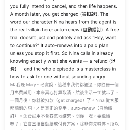
you
fully
intend
to
cancel
, and then
life
happens
.
A
month
later
, you
get
charged
(被扣款). The
word
our
character
Nina
hears
from the
agent
is
the
real
villain
here:
auto-renew
(自動續訂). A
free
trial
doesn’t
just
end
politely
and
ask
“
Hey
,
want
to
continue
?” It
auto-renews
into a
paid
plan
unless
you
stop
it
first
. So
Nina
calls
in
already
knowing
exactly
what
she
wants
— a
refund
(退
費) — and the
whole
episode
is a
masterclass
in
how
to
ask
for one
without
sounding
angry
.
M: 我是
Mary
。老實說，這種事我們都遇過。你註冊一個
月免費試用，本來真心打算取消，然後生活一忙就忘了。
一個月後，你就被扣款（
get
charged
）了。
Nina
從客服
那聽到的詞，才是真正的兇手：
auto-renew
（自動續
訂）。免費試用不會客氣地結束、問你「嘿，要繼續
嗎？」它會直接自動續成付費方案，除非你先喊停。所以