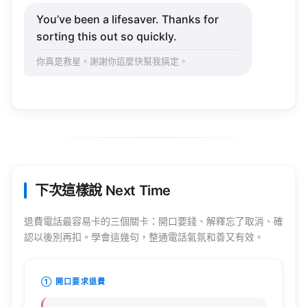
You’ve
been a
lifesaver
.
Thanks
for
sorting
this out so
quickly
.
你真是救星。謝謝你這麼快幫我搞定。
下次這樣說 Next Time
退費電話最容易卡的三個關卡：開口要錢、解釋忘了取消、確
認以後別再扣。學會這幾句，整通電話氣氛和善又有效。
① 開口要求退費