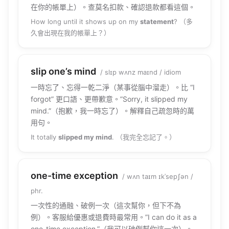
在你的帳單上）。查莫名扣款、確認退款都看這個。
How long until it shows up on my
statement
? （多
久會出現在我的帳單上？）
slip one’s mind
/ slɪp wʌnz maɪnd / idiom
一時忘了、忘得一乾二淨（某事從腦中溜走）。比 “I
forgot” 更口語、更帶歉意。”Sorry, it slipped my
mind.”（抱歉，我一時忘了）。解釋自己疏忽時的萬
用句。
It totally
slipped my mind
. （我完全忘記了。）
one-time exception
/ wʌn taɪm ɪkˈsepʃən /
phr.
一次性的通融、破例一次（這次幫你，但下不為
例）。客服給優惠或退費時最常用。”I can do it as a
one-time exception.”（我可以破例幫你這一次）。