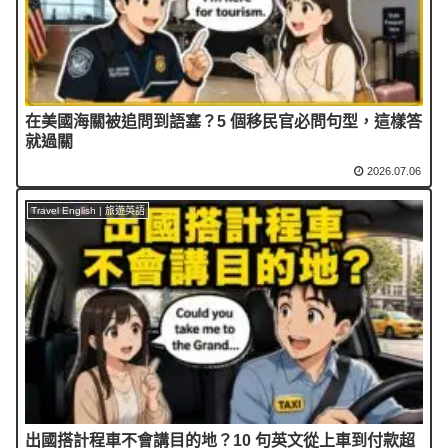
在美國海關被追問到語塞？5 個移民官必問句型，這樣答
就過關
2026.07.06
Travel English | 旅遊英語
出國搭計程車不會講目的地？10 句英文從上車到付款超