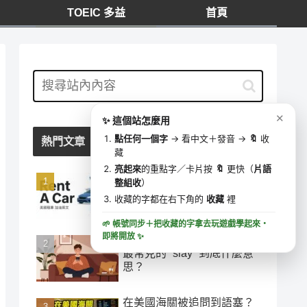
TOEIC 多益
首頁
我的收藏
⋯
✕
0 字
去學這些字 ▶
✕
✨ 這個站怎麼用
🔍
收藏時間
點任何一個字
→ 看中文＋發音 →
🔖
收
熱門文章
藏
亮起來
的重點字／卡片按
🔖
更快（
片語
「加油」千萬別說 add oil！
整組收
）
美國租車加油最容易搞錯的
收藏的字都在右下角的
收藏
裡
英文
🌱 帳號同步＋把收藏的字拿去玩遊戲學起來・
即將開放
✨
【網路英文】IG、TikTok 上
最常見的 “slay” 到底什麼意
思？
在美國海關被追問到語塞？