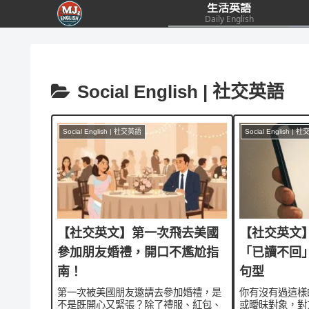
生活英語
Daily English
Social English | 社交英語
Social English | 社交英語
Social English | 
【社交英文】第一次飛去美國
【社交英文
參加朋友婚禮，開口不尷尬指
「已讀不回
南！
句型
第一次被美國朋友邀請去參加婚禮，是
你有沒有過這樣
不是既開心又緊張？除了禮服、紅包、
或曖昧對象，對