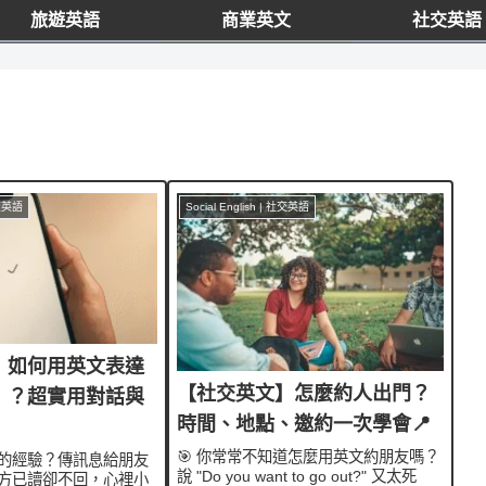
旅遊英語
商業英文
社交英語
社交英語
Social English | 社交英語
】如何用英文表達
【社交英文】怎麼約人出門？
」？超實用對話與
時間、地點、邀約一次學會📍
🎯 你常常不知道怎麼用英文約朋友嗎？
的經驗？傳訊息給朋友
說 "Do you want to go out?" 又太死
方已讀卻不回，心裡小