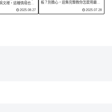
板？別擔心，這集完整教你怎麼用最自
英文裡，這種情境也有
然的英文邀約、約時間、地點，還能順
left on read” 或
2025.08.27
2025.07.28
便聊聊週末計劃！📍本集重點內容：・
ed”，都是年輕人常用的網路
Any plans this weeken...
就來看看，該如何用英