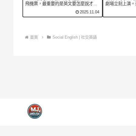
飛機票，最重要的是英文要怎麼說才不
劇場立刻上演。
尷尬！今天幫你整理出最實用的
很生動的說法！像是 “
2025.11.04
overseas wedding English。學起來，
“seen-zon
讓你像在好萊塢電影裡一樣自然又有禮
用語。今天我們
貌！🎧Apple...
文自...
首頁
Social English | 社交英語