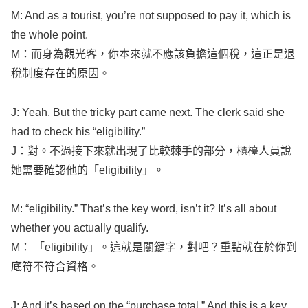
the
whole
point
.
M：而身為觀光客，你本來就不應該負擔這個稅，這正是退
稅制度存在的原因。
J:
Yeah
. But the
tricky
part
came
next
. The
clerk
said
she
had to
check
his “
eligibility
.”
J：對。不過接下來就出現了比較棘手的部分，櫃檯人員說
她需要確認他的「
eligibility
」。
M: “
eligibility
.” That’s the
key
word
,
isn
’t it? It’s
all
about
whether
you
actually
qualify
.
M： 「
eligibility
」。這就是關鍵字，對吧？重點就在於你到
底符不符合資格。
J: And it’s
based
on the “
purchase
total
.” And this is a
key
detail
. It’s not your
total
spending
for the
whole
trip
. It’s