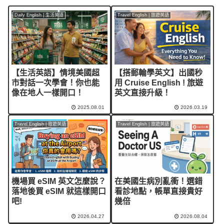
Daily English | 生活英語
Travel English | 旅遊英語
【生活英語】情境美國超
【搭郵輪學英文】出國秒
市對話一次學會！你也能
用 Cruise English ! 旅遊
像在地人一樣開口！
英文直接升級！
2025.08.01
2026.03.19
Travel English | 旅遊英語
Travel English | 旅遊英語
機場買 eSIM 英文怎麼說？
在美國生病別亂衝！選錯
落地後買 eSIM 就這樣開口
看診地點，帳單直接貴好
吧!
幾倍
2026.04.27
2026.08.04
Travel English | 旅遊英語
Travel English | 旅遊英語