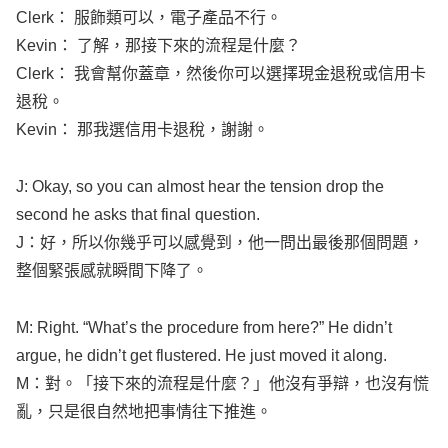
Kevin
： 了解，那接下來的流程是什麼？
Clerk
： 我會幫你蓋章，然後你可以選擇現金退稅或信用卡
退稅。
Kevin
： 那我選信用卡退稅，謝謝。
J:
Okay
, so you can
almost
hear
the
tension
drop
the
second
he
asks
that
final
question
.
J：好，所以你幾乎可以感覺到，他一問出最後那個問題，
整個緊張感就瞬間下降了。
M:
Right
. “
What
’s the
procedure
from here?” He
didn
’t
argue
, he
didn
’t
get
flustered
. He just
moved
it
along
.
M：對。「接下來的流程是什麼？」他沒有爭辯，也沒有慌
亂，只是很自然地把事情往下推進。
J: And his
opening
was
really
strong
too. He
said
, “I’d
like