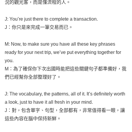
J: You’re just there to
complete
a
transaction
.
J：你只是來完成一筆交易而已。
M:
Now
, to
make
sure
you have
all
these
key
phrases
ready
for your
next
trip
, we’ve
put
everything
together
for
you.
M：為了確保你下次出國時能把這些關鍵句子都準備好，我
們已經幫你全部整理好了。
J: The
vocabulary
, the
patterns
,
all
of it. It’s
definitely
worth
a
look
, just to have it
all
fresh
in your
mind
.
J：對，包含單字、句型，全部都有，非常值得看一眼，讓
這些內容在腦中保持新鮮。
M:
Well
, that
wraps
up our
deep
dive
into
Airport
Tax