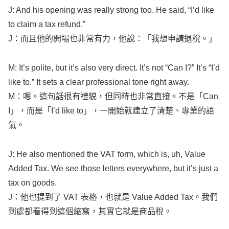
to
claim
a
tax
refund
.”
J：而且他的開場也非常有力，他說：「我想申請退稅。」
M: It’s
polite
, but it’s also very
direct
. It’s not “Can I?” It’s “I’d
like
to.” It
sets
a
clear
professional
tone
right
away
.
M：嗯。這句話很有禮貌，但同時也非常直接。不是「Can
I」，而是「I’d
like
to」，一開始就建立了清楚、專業的語
氣。
J: He also
mentioned
the
VAT
form
, which is, uh,
Value
Added
Tax
. We
see
those
letters
everywhere
, but it’s just a
tax
on
goods
.
J：他也提到了
VAT
表格，也就是
Value
Added
Tax
。我們
到處都看得到這個縮寫，其實它就是商品稅。
M: And as a
tourist
, you’re not
supposed
to
pay
it, which is