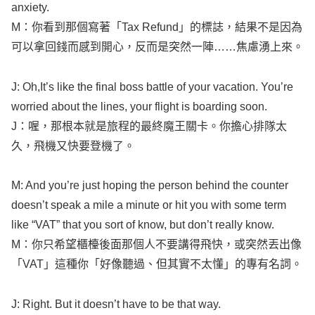
M：你看到那個寫著「
Tax
Refund
」的標誌，結果不是因為
可以拿回錢而感到開心，反而是突然一陣……焦慮湧上來。
J: Oh,It’s
like
the
final
boss
battle
of your
vacation
. You’re
worried
about the
lines
, your
flight
is
boarding
soon
.
J：喔，那根本就是旅程的最終魔王關卡。你擔心排隊太
久，飛機又快要登機了。
M: And you’re just
hoping
the
person
behind
the
counter
doesn
’t
speak
a
mile
a
minute
or
hit
you with
some
term
like
“
VAT
” that you
sort
of
know
, but
don
’t
really
know
.
M：你只希望櫃檯後面那個人不要講得飛快，或突然丟出像
「
VAT
」這種你「好像聽過、但其實不太懂」的專有名詞。
J:
Right
. But it
doesn
’t have to be that
way
.
J：對，不過其實事情不用一定變成那樣。