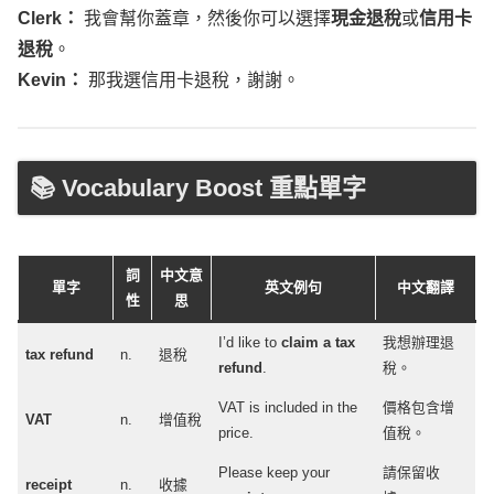
退稅
。
Kevin
：
那我選信用卡退稅，謝謝。
📚 Vocabulary Boost 重點單字
詞
中文意
單字
英文例句
中文翻譯
性
思
I’d
like
to
claim
a
tax
我想辦理退
tax
refund
n.
退稅
refund
.
稅。
VAT
is
included
in the
價格包含增
VAT
n.
增值稅
price
.
值稅。
Please
keep
your
請保留收
receipt
n.
收據
receipts
.
據。