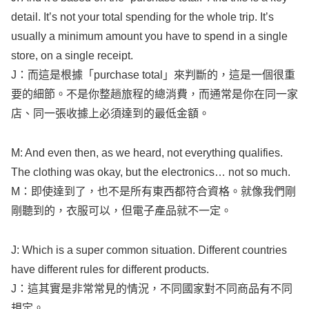
usually
a
minimum
amount
you have to
spend
in a
single
store
, on a
single
receipt
.
J：而這是根據「
purchase
total
」來判斷的，這是一個很重
要的細節。不是你整趟旅程的總消費，而通常是你在同一家
店、同一張收據上必須達到的最低金額。
M: And
even
then, as we
heard
, not
everything
qualifies
.
The
clothing
was
okay
, but the
electronics
… not so
much
.
M：即使達到了，也不是所有東西都符合資格。就像我們剛
剛聽到的，衣服可以，但電子產品就不一定。
J: Which is a
super
common
situation
.
Different
countries
have
different
rules
for
different
products
.
J：這其實是非常常見的情況，不同國家對不同商品有不同
規定。