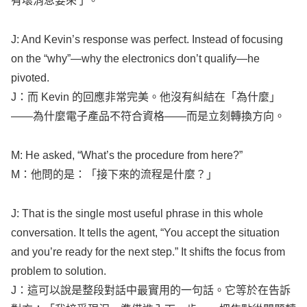
J: And
Kevin
’s
response
was
perfect
.
Instead
of
focusing
on the “
why
”—
why
the
electronics
don
’t
qualify
—he
pivoted
.
J：而
Kevin
的回應非常完美。他沒有糾結在「為什麼」
——為什麼電子產品不符合資格——而是立刻轉換方向。
M: He
asked
, “
What
’s the
procedure
from here?”
M：他問的是：「接下來的流程是什麼？」
J: That is the
single
most
useful
phrase
in this
whole
conversation
. It
tells
the
agent
, “You
accept
the
situation
and you’re
ready
for the
next
step
.” It
shifts
the
focus
from
problem
to
solution
.
J：這可以說是整段對話中最實用的一句話。它等於在告訴
對方：「我接受現況，準備進入下一步。」把焦點從問題轉