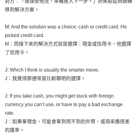
移到解決方案。
M: And the
solution
was a
choice
:
cash
or
credit
card
. He
picked
credit
card
.
M：而接下來的解決方式就是選擇：現金或信用卡，他選擇
了信用卡。
J: Which I
think
is
usually
the
smarter
move
.
J：我覺得那通常是比較聰明的選擇。
J: If you
take
cash
, you
might
get
stuck
with
foreign
currency
you can’t
use
, or have to
pay
a
bad
exchange
rate
.
J：如果拿現金，可能會拿到用不到的外幣，或得承擔很差
的匯率。