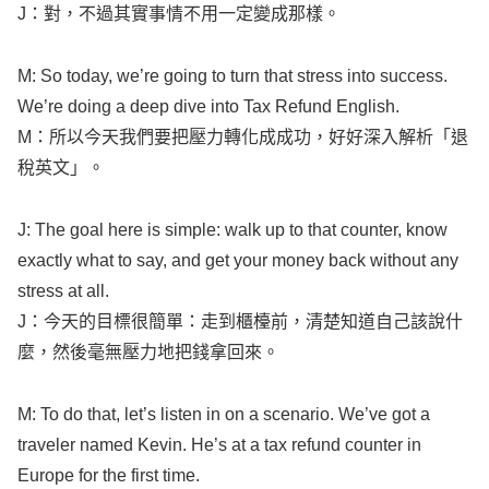
M: So
today
, we’re
going
to
turn
that
stress
into
success
.
We’re doing a
deep
dive
into
Tax
Refund
English
.
M：所以今天我們要把壓力轉化成成功，好好深入解析「退
稅英文」。
J: The
goal
here is
simple
:
walk
up to that
counter
,
know
exactly
what
to
say
, and
get
your
money
back
without
any
stress
at
all
.
J：今天的目標很簡單：走到櫃檯前，清楚知道自己該說什
麼，然後毫無壓力地把錢拿回來。
M: To do that,
let
’s
listen
in on a
scenario
. We’ve
got
a
traveler
named
Kevin
. He’s at a
tax
refund
counter
in
Europe
for the
first
time
.
M：為了做到這一點，我們先來聽一個情境。有一位旅客叫