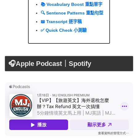
🔍 Sentence Patterns 重點句型
📖 Transcript 逐字稿
✅ Quick Check 小測驗
🎧Apple Podcast｜Spotify