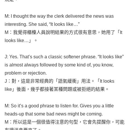
M: I
thought
the
way
the
clerk
delivered
the
news
was
interesting
. She
said
, “It
looks
like
…”
M：我覺得櫃檯人員說明結果的方式很有意思，她用了「It
looks
like
…」。
J: Yes. That’s
such
a
classic
softener
phrase
. “It
looks
like
”
is
almost
always
followed
by
some
kind
of, you
know
,
problem
or
rejection
.
J：對，這是非常經典的「語氣緩衝」用法。「It
looks
like
」後面，幾乎都接著某種問題或被拒絕的結果。
M: So it’s a
good
phrase
to
listen
for.
Gives
you a
little
heads-up
that
some
bad
news
might
be
coming
.
M：所以這是一個很值得注意的句型，它會先提醒你，可能
有壞消息要來了。