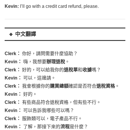
🔹 中文翻譯
Clerk
：
你好，請問需要什麼協助？
Kevin
：
嗨，我想要
辦理退稅
。
Clerk
：
好的，可以給我你的
退稅單
和
收據
嗎？
Kevin
：
可以，這邊請。
Clerk
：
我會根據你的
購買總額
確認是否符合
退稅資格
。
Kevin
：
好的。
Clerk
：
有些商品符合退稅資格，但有些不行。
Kevin
：
可以告訴我哪些可以嗎？
Clerk
：
服飾類可以，電子產品不行。
Kevin
：
了解，那接下來的
流程
是什麼？
Clerk
：
我會幫你蓋章，然後你可以選擇
現金退稅
或
信用卡