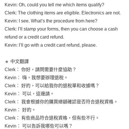
Clerk
: The
clothing
items
are
eligible
.
Electronics
are not.
Kevin
: I
see
.
What
’s the
procedure
from here?
Clerk
: I’ll
stamp
your
forms
, then you can
choose
a
cash
refund
or a
credit
card
refund
.
Kevin
: I’ll go with a
credit
card
refund
,
please
.
🔹 中文翻譯
Clerk
： 你好，請問需要什麼協助？
Kevin
： 嗨，我想要辦理退稅。
Clerk
： 好的，可以給我你的退稅單和收據嗎？
Kevin
： 可以，這邊請。
Clerk
： 我會根據你的購買總額確認是否符合退稅資格。
Kevin
： 好的。
Clerk
： 有些商品符合退稅資格，但有些不行。
Kevin
： 可以告訴我哪些可以嗎？
Clerk
： 服飾類可以，電子產品不行。