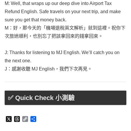
Refund
English
.
Safe
travels
on your
next
trip
, and
make
sure
you
get
that
money
back
.
M：好，那今天的「機場退稅英文解析」就到這裡。祝你下
次旅途順利，也別忘了把該拿回來的錢拿回來。
J:
Thanks
for
listening
to MJ
English
. We’ll
catch
you on
the
next
one.
J：感謝收聽 MJ
English
，我們下次再見。
✅ Quick Check 小測驗
X
T
C
分
h
o
享
r
p
e
y