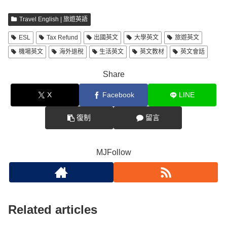
a
L
Travel English | 旅遊英語
d
i
ESL
Tax Refund
出國英文
大學英文
旅遊英文
s
n
k
機場英文
海外退稅
生活英文
英文教材
英文會話
Share
X
Facebook
LINE
復制
留言
MJFollow
Related articles