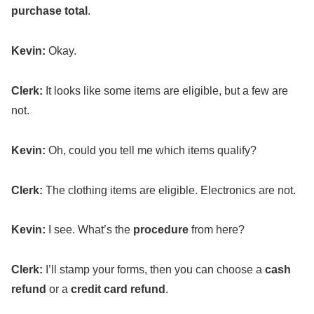
Kevin
:
Okay
.
Clerk
:
It
looks
like
some
items
are
eligible
, but a
few
are
not.
Kevin
:
Oh, could you
tell
me which
items
qualify
?
Clerk
:
The
clothing
items
are
eligible
.
Electronics
are not.
Kevin
:
I
see
.
What
’s the
procedure
from here?
Clerk
:
I’ll
stamp
your
forms
, then you can
choose
a
cash
refund
or a
credit
card
refund
.
Kevin
:
I’ll go with a
credit
card
refund
,
please
.