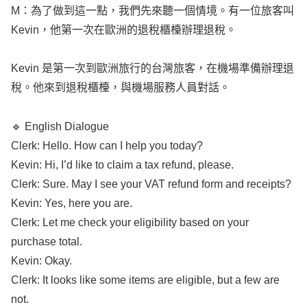
Kevin
，他第一次在歐洲的退稅櫃檯辦理退稅。
Kevin
是第一次到歐洲旅行的台灣旅客，在機場準備辦理退
稅。他來到退稅櫃檯，與機場服務人員對話。
🔹
English
Dialogue
Clerk
:
Hello
.
How
can I
help
you
today
?
Kevin
: Hi, I’d
like
to
claim
a
tax
refund
,
please
.
Clerk
:
Sure
.
May
I
see
your
VAT
refund
form
and
receipts
?
Kevin
: Yes, here you are.
Clerk
:
Let
me
check
your
eligibility
based
on your
purchase
total
.
Kevin
:
Okay
.
Clerk
: It
looks
like
some
items
are
eligible
, but a
few
are
not.
Kevin
: Oh, could you
tell
me which
items
qualify
?