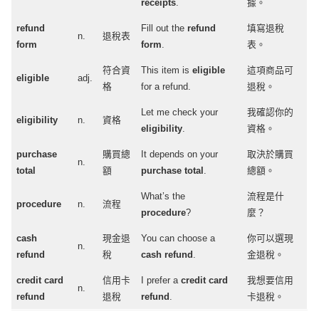
refund
Fill
out the
refund
填寫退稅
n.
退稅表
form
form
.
表。
符合資
This
item
is
eligible
這項商品可
eligible
adj
.
格
for a
refund
.
退稅。
Let
me
check
your
我確認你的
eligibility
n.
資格
eligibility
.
資格。
purchase
購買總
It
depends
on your
取決於購買
n.
total
額
purchase
total
.
總額。
What
’s the
流程是什
procedure
n.
流程
procedure
?
麼？
cash
現金退
You can
choose
a
你可以選現
n.
refund
稅
cash
refund
.
金退稅。
credit
card
信用卡
I
prefer
a
credit
card
我想要信用
n.
refund
退稅
refund
.
卡退稅。