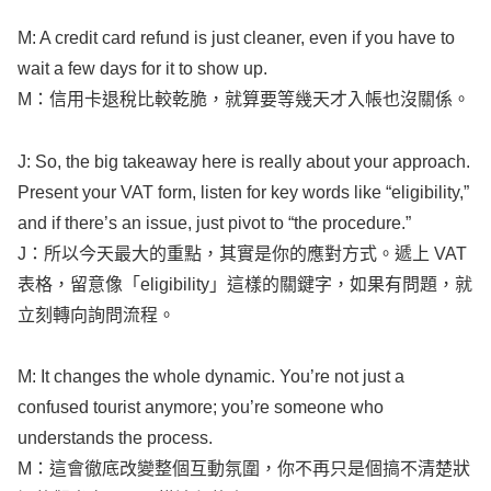
M: A
credit
card
refund
is just
cleaner
,
even
if you have to
wait
a
few
days
for it to
show
up.
M：信用卡退稅比較乾脆，就算要等幾天才入帳也沒關係。
J: So, the
big
takeaway
here is
really
about your
approach
.
Present
your
VAT
form
,
listen
for
key
words
like
“
eligibility
,”
and if there’s an
issue
, just
pivot
to “the
procedure
.”
J：所以今天最大的重點，其實是你的應對方式。遞上
VAT
表格，留意像「
eligibility
」這樣的關鍵字，如果有問題，就
立刻轉向詢問流程。
M: It
changes
the
whole
dynamic
. You’re not just a
confused
tourist
anymore
; you’re
someone
who
understands
the
process
.
M：這會徹底改變整個互動氛圍，你不再只是個搞不清楚狀
況的觀光客，而是懂流程的人。