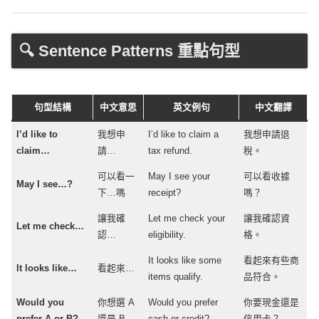
🔍 Sentence Patterns 重點句型
句型結構
中文意思
英文例句
中文翻譯
I’d
like
to
我想申
I’d
like
to
claim
a
我想申請退
claim
…
請…
tax
refund
.
稅。
可以看一
May
I
see
your
可以看收據
May
I
see
…?
下…嗎
receipt
?
嗎？
讓我確
Let
me
check
your
讓我確認資
Let
me
check
…
認…
eligibility
.
格。
It
looks
like
some
看起來有些商
It
looks
like
…
看起來…
items
qualify
.
品符合。
Would you
你想選 A
Would you
prefer
你要現金還是
prefer
A or B?
還是 B
cash
or
credit
?
信用卡？