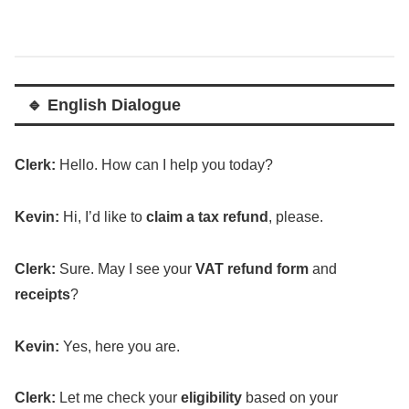
🔹 English Dialogue
Clerk
:
Hello
.
How
can I
help
you
today
?
Kevin
:
Hi, I’d
like
to
claim
a
tax
refund
,
please
.
Clerk
:
Sure
.
May
I
see
your
VAT
refund
form
and
receipts
?
Kevin
:
Yes, here you are.
Clerk
:
Let
me
check
your
eligibility
based
on your
purchase
total
.