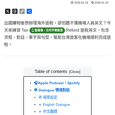
2026.01.18
2026.01.19
X
T
C
分
h
o
享
r
p
出國購物後想辦理海外退稅，卻怕聽不懂機場人員英文？今
e
y
天來練習
Tax
Refund
退稅英文，包含流程、對話、單字與
a
L
d
i
句型，幫助台灣旅客在機場順利完成退稅。
s
n
k
Table of contents
🎧Apple Podcast｜Spotify
💬 Dialogue 情境對話
🧭 場景設定
🔹 English Dialogue
🔹 中文翻譯
📚 Vocabulary Boost 重點單字