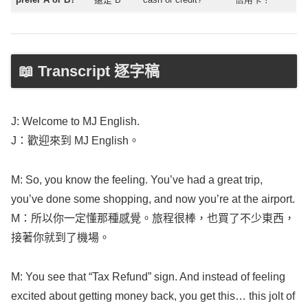
📖 Transcript 逐字稿
J:
Welcome
to MJ
English
.
J：歡迎來到 MJ
English
。
M: So, you
know
the
feeling
. You’ve had a
great
trip
,
you’ve
done
some
shopping
, and
now
you’re at the
airport
.
M：所以你一定懂那種感覺。旅程很棒，也買了不少東西，
接著你就到了機場。
M: You
see
that “
Tax
Refund
”
sign
. And
instead
of
feeling
excited
about
getting
money
back
, you
get
this… this
jolt
of
anxiety
.