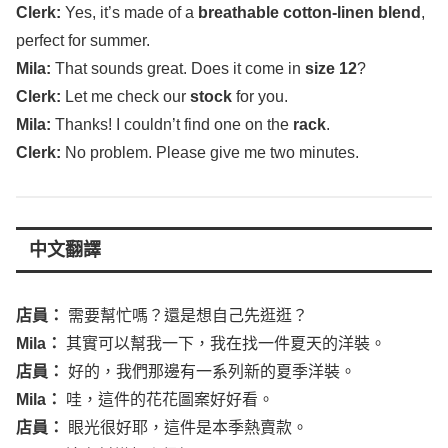
Clerk
:
Yes, it’s
made
of a
breathable
cotton-linen
blend
,
perfect
for
summer
.
Mila
:
That
sounds
great
. Does it
come
in
size
12
?
Clerk
:
Let
me
check
our
stock
for you.
Mila
:
Thanks
! I
couldn’t
find
one on the
rack
.
Clerk
:
No
problem
.
Please
give
me two
minutes
.
中文翻譯
店員：
需要幫忙嗎？還是想自己先逛逛？
Mila
：
其實可以幫我一下，我在找一件夏天的洋裝。
店員：
好的，我們那邊有一系列新的夏季洋裝。
Mila
：
哇，這件的花花圖案好好看。
店員：
眼光很好耶，這件是本季熱賣款。