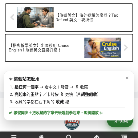
【旅遊英文】海外退稅怎麼辦？Tax
Refund 英文一次搞懂
【搭郵輪學英文】出國秒用 Cruise
English ! 旅遊英文直接升級！
首頁
Travel English | 旅遊英語
✕
✨ 這個站怎麼用
點任何一個字
→ 看中文＋發音 →
🔖
收藏
亮起來
的重點字／卡片按
🔖
更快（
片語整組收
）
收藏的字都在右下角的
收藏
裡
🌱 帳號同步＋把收藏的字拿去玩遊戲學起來・
即將開放
✨
收藏
Copyright © 2025 MJ英語 | MJ English All Rights Reserved.