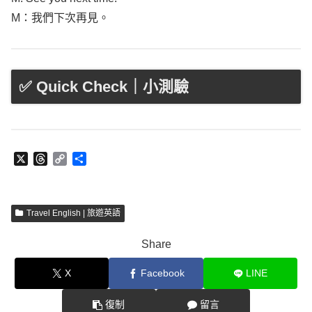
M：我們下次再見。
✅ Quick Check｜小測驗
X
T
C
分
h
o
享
r
p
e
y
a
L
Travel English | 旅遊英語
d
i
s
n
Share
k
X
Facebook
LINE
復制
留言