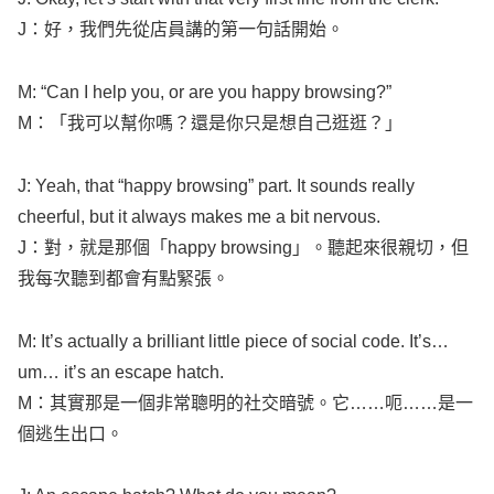
J：好，我們先從店員講的第一句話開始。
M: “Can I
help
you, or are you
happy
browsing
?”
M：「我可以幫你嗎？還是你只是想自己逛逛？」
J:
Yeah
, that “
happy
browsing
”
part
. It
sounds
really
cheerful
, but it always
makes
me a
bit
nervous
.
J：對，就是那個「
happy
browsing
」。聽起來很親切，但
我每次聽到都會有點緊張。
M: It’s
actually
a
brilliant
little
piece
of
social
code
. It’s…
um… it’s an
escape
hatch
.
M：其實那是一個非常聰明的社交暗號。它……呃……是一
個逃生出口。