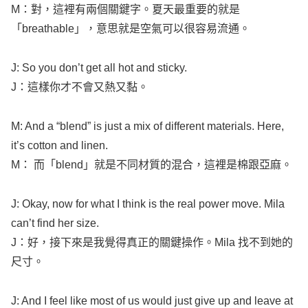
M：對，這裡有兩個關鍵字。夏天最重要的就是
「
breathable
」，意思就是空氣可以很容易流通。
J: So you
don’t
get
all
hot
and
sticky
.
J：這樣你才不會又熱又黏。
M: And a “
blend
” is just a
mix
of
different
materials
. Here,
it’s
cotton
and
linen
.
M： 而「
blend
」就是不同材質的混合，這裡是棉跟亞麻。
J:
Okay
,
now
for
what
I
think
is the
real
power
move
.
Mila
can’t
find
her
size
.
J：好，接下來是我覺得真正的關鍵操作。
Mila
找不到她的
尺寸。
J: And I
feel
like
most
of us would just
give
up and
leave
at