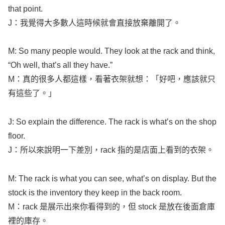
that
point
.
J：我覺得大多數人這時候就會直接放棄離開了。
M: So
many
people
would. They
look
at the
rack
and
think
,
“Oh
well
, that’s
all
they have.”
M：真的很多人都這樣，看著衣架就想：「好吧，應該就只
有這些了。」
J: So
explain
the
difference
. The
rack
is
what’s
on the
shop
floor
.
J：所以來說明一下差別，
rack
指的是店面上看到的衣架。
M: The
rack
is
what
you can
see
,
what’s
on
display
. But the
stock
is the
inventory
they
keep
in the
back
room
.
M：
rack
是展示出來你看得到的，但
stock
是放在後面倉庫
裡的庫存。