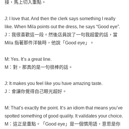
接，馬上切入重點。
J: I
love
that. And then the
clerk
says
something
I
really
like
. When
Mila
points
out the
dress
, he
says
“
Good
eye
”.
J：我很喜歡這一段。然後店員說了一句我超愛的話，當
Mila
指著那件洋裝時，他說「
Good
eye
」。
M: Yes. It’s a
great
line
.
M：對，那真的是一句很棒的話。
J: It
makes
you
feel
like
you have
amazing
taste
.
J：會讓你覺得自己眼光超好。
M: That’s
exactly
the
point
. It’s an
idiom
that
means
you’ve
spotted
something
of
good
quality
. It
validates
your
choice
.
M：這正是重點。「
Good
eye
」是一個慣用語，意思是你