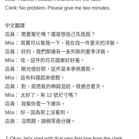
Clerk
: No
problem
.
Please
give
me two
minutes
.
中文翻譯
店員： 需要幫忙嗎？還是想自己先逛逛？
Mila
： 其實可以幫我一下，我在找一件夏天的洋裝。
店員： 好的，我們那邊有一系列新的夏季洋裝。
Mila
： 哇，這件的花花圖案好好看。
店員： 眼光很好耶，這件是本季熱賣款。
Mila
： 這布料摸起來很輕。
店員： 對，是透氣的棉麻混紡，很適合夏天。
Mila
： 太好了，有 12 號尺寸嗎？
店員： 我幫你查一下庫存。
Mila
： 好，因為架上沒看到。
店員： 沒問題，請稍等兩分鐘。
J:
Okay
,
let’s
start
with that very
first
line
from the
clerk
.