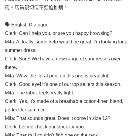
街。店員親切但不強迫推銷。
🗣️
English
Dialogue
Clerk
: Can I
help
you, or are you
happy
browsing
?
Mila
:
Actually
,
some
help
would be
great
.
I’m
looking
for a
summer
dress
.
Clerk
:
Sure
! We have a
new
range
of
sundresses
over
there.
Mila
:
Wow
, the
floral
print
on this one is
beautiful
.
Clerk
:
Good
eye
! It’s one of our
top
sellers
this
season
.
Mila
: The
fabric
feels
really
light
.
Clerk
: Yes, it’s
made
of a
breathable
cotton-linen
blend
,
perfect
for
summer
.
Mila
: That
sounds
great
. Does it
come
in
size
12?
Clerk
:
Let
me
check
our
stock
for you.
Mila
:
Thanks
! I
couldn’t
find
one on the
rack
.