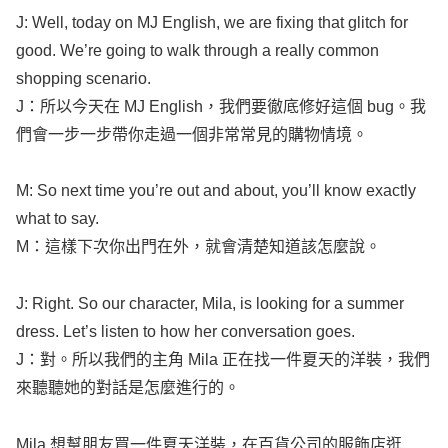
J:
Well
,
today
on MJ
English
, we are
fixing
that
glitch
for
good
.
We’re
going
to
walk
through a
really
common
shopping
scenario
.
J：所以今天在 MJ
English
，我們要徹底修好這個
bug
。我
們會一步一步帶你走過一個非常常見的購物情境。
M: So
next
time
you’re
out and about,
you’ll
know
exactly
what
to
say
.
M：這樣下次你出門在外，就會清楚知道該怎麼說。
J:
Right
. So our
character
,
Mila
, is
looking
for a
summer
dress
.
Let’s
listen
to
how
her
conversation
goes
.
J：對。所以我們的主角
Mila
正在找一件夏天的洋裝，我們
來聽聽她的對話是怎麼進行的。
Mila
想幫朋友買一件夏天洋裝，在百貨公司的服飾店逛