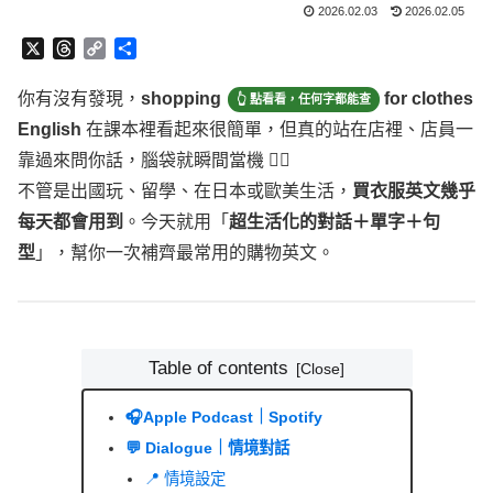
2026.02.03
2026.02.05
X
T
C
分
h
o
享
r
p
你有沒有發現，
shopping
for
clothes
English
在課本裡看
e
y
起來很簡單，但真的站在店裡、店員一靠過來問你話，腦袋
a
L
d
i
就瞬間當機 😵‍💫
s
n
不管是出國玩、留學、在日本或歐美生活，
買衣服英文幾乎
k
每天都會用到
。今天就用「
超生活化的對話＋單字＋句
型
」，幫你一次補齊最常用的購物英文。
Table of contents
🎧Apple Podcast｜Spotify
💬 Dialogue｜情境對話
📍 情境設定