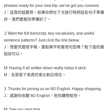
phrases
ready
for your
next
trip
,
we’ve
got
you
covered
.
J：這真的超實用。如果你想在下次旅行時把這些句子準備
好，我們都幫你準備好了。
J:
Want
the
full
transcript
,
key
vocabulary
, and
useful
sentence
patterns
? Just
click
the
link
below
.
J：想要完整逐字稿、重點單字和實用句型嗎？點下面的連
結就可以。
M:
Having
it
all
written
down
really
helps
it
stick
.
M：全部寫下來真的會比較記得住。
J:
Thanks
for
joining
us on MJ
English
.
Happy
shopping
.
J：感謝你收聽 MJ
English
，祝你購物愉快。
M:
See
you
next
time
.