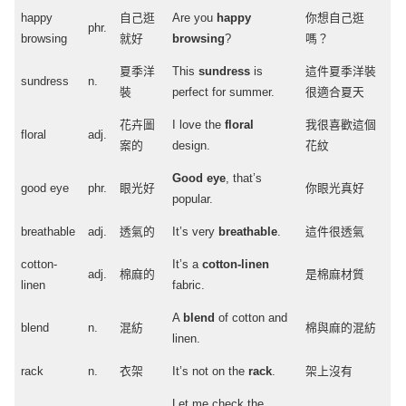
happy
自己逛
Are you
happy
你想自己逛
phr
.
browsing
就好
browsing
?
嗎？
夏季洋
This
sundress
is
這件夏季洋裝
sundress
n.
裝
perfect
for
summer
.
很適合夏天
花卉圖
I
love
the
floral
我很喜歡這個
floral
adj
.
案的
design
.
花紋
Good
eye
, that’s
good
eye
phr
.
眼光好
你眼光真好
popular
.
breathable
adj
.
透氣的
It’s very
breathable
.
這件很透氣
cotton-
It’s a
cotton-linen
adj
.
棉麻的
是棉麻材質
linen
fabric
.
A
blend
of
cotton
and
blend
n.
混紡
棉與麻的混紡
linen
.
rack
n.
衣架
It’s not on the
rack
.
架上沒有
Let
me
check
the