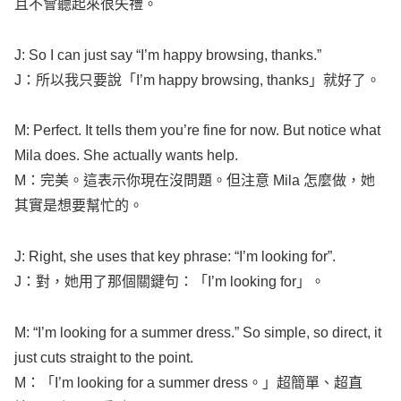
且不會聽起來很失禮。
J: So I can just
say
“
I’m
happy
browsing
,
thanks
.”
J：所以我只要說「
I’m
happy
browsing
,
thanks
」就好了。
M:
Perfect
. It
tells
them
you’re
fine
for
now
. But
notice
what
Mila
does. She
actually
wants
help
.
M：完美。這表示你現在沒問題。但注意
Mila
怎麼做，她
其實是想要幫忙的。
J:
Right
, she
uses
that
key
phrase
: “
I’m
looking
for”.
J：對，她用了那個關鍵句：「
I’m
looking
for」。
M: “
I’m
looking
for a
summer
dress
.” So
simple
, so
direct
, it
just
cuts
straight
to the
point
.
M：「
I’m
looking
for a
summer
dress
。」超簡單、超直