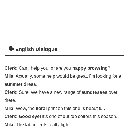
🗣️ English Dialogue
Clerk
:
Can I
help
you, or are you
happy
browsing
?
Mila
:
Actually
,
some
help
would be
great
.
I’m
looking
for a
summer
dress
.
Clerk
:
Sure
! We have a
new
range
of
sundresses
over
there.
Mila
:
Wow
, the
floral
print
on this one is
beautiful
.
Clerk
:
Good
eye
! It’s one of our
top
sellers
this
season
.
Mila
:
The
fabric
feels
really
light
.