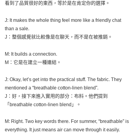
看到了品質很好的東西，等於是在肯定你的選擇。
J: It
makes
the
whole
thing
feel
more
like
a
friendly
chat
than a
sale
.
J：整個感覺就比較像是在聊天，而不是在被推銷。
M: It
builds
a
connection
.
M：它是在建立一種連結。
J:
Okay
,
let’s
get
into the
practical
stuff
. The
fabric
. They
mentioned
a “
breathable
cotton-linen
blend
”.
J：好，接下來進入實用的部分：布料。他們提到
「
breathable
cotton-linen
blend
」。
M:
Right
. Two
key
words
there. For
summer
, “
breathable
” is
everything
. It just
means
air
can
move
through it
easily
.