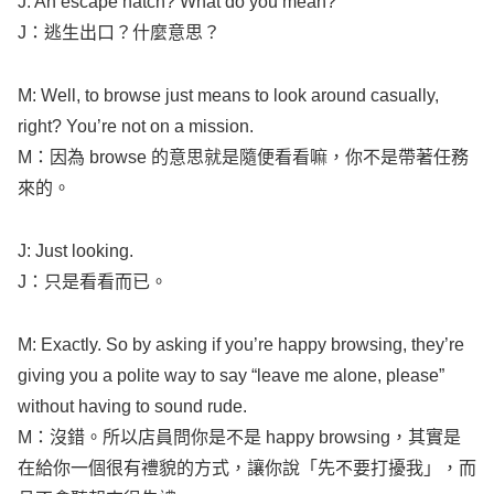
J: An
escape
hatch
?
What
do you
mean
?
J：逃生出口？什麼意思？
M:
Well
, to
browse
just
means
to
look
around
casually
,
right
?
You’re
not on a
mission
.
M：因為
browse
的意思就是隨便看看嘛，你不是帶著任務
來的。
J: Just
looking
.
J：只是看看而已。
M:
Exactly
. So by
asking
if
you’re
happy
browsing
,
they’re
giving
you a
polite
way
to
say
“
leave
me
alone
,
please
”
without
having
to
sound
rude
.
M：沒錯。所以店員問你是不是
happy
browsing
，其實是
在給你一個很有禮貌的方式，讓你說「先不要打擾我」，而