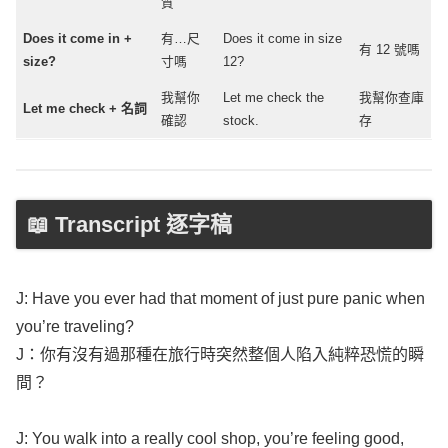
質
Does it
come
in +
有…尺
Does it
come
in
size
有 12 號嗎
size
?
寸嗎
12?
我幫你
Let
me
check
the
我幫你查庫
Let
me
check
+ 名詞
確認
stock
.
存
📖 Transcript 逐字稿
J: Have you ever had that
moment
of just
pure
panic
when
you’re
traveling
?
J：你有沒有過那種在旅行時突然整個人陷入純粹恐慌的瞬
間？
J: You
walk
into a
really
cool
shop
,
you’re
feeling
good
,