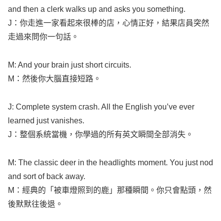
and then a
clerk
walks
up and
asks
you
something
.
J：你走進一家看起來很棒的店，心情正好，結果店員突然
走過來問你一句話。
M: And your
brain
just
short
circuits
.
M：然後你大腦直接短路。
J:
Complete
system
crash
.
All
the
English
you’ve
ever
learned
just
vanishes
.
J：整個系統當機，你學過的所有英文瞬間全部消失。
M: The
classic
deer
in the
headlights
moment
. You just
nod
and
sort
of
back
away
.
M：經典的「被車燈照到的鹿」那種瞬間。你只會點頭，然
後默默往後退。