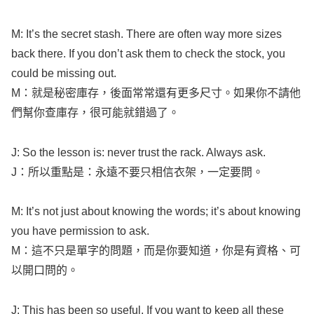
M: It’s the
secret
stash
. There are often
way
more
sizes
back
there. If you
don’t
ask
them to
check
the
stock
, you
could be
missing
out.
M：就是秘密庫存，後面常常還有更多尺寸。如果你不請他
們幫你查庫存，很可能就錯過了。
J: So the
lesson
is: never
trust
the
rack
. Always
ask
.
J：所以重點是：永遠不要只相信衣架，一定要問。
M: It’s not just about
knowing
the
words
; it’s about
knowing
you have
permission
to
ask
.
M：這不只是單字的問題，而是你要知道，你是有資格、可
以開口問的。
J: This has been so
useful
. If you
want
to
keep
all
these