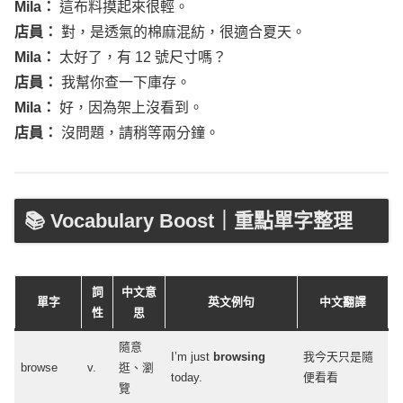
Mila
：
這布料摸起來很輕。
店員：
對，是透氣的棉麻混紡，很適合夏天。
Mila
：
太好了，有 12 號尺寸嗎？
店員：
我幫你查一下庫存。
Mila
：
好，因為架上沒看到。
店員：
沒問題，請稍等兩分鐘。
📚 Vocabulary Boost｜重點單字整理
詞
中文意
單字
英文例句
中文翻譯
性
思
隨意
I’m
just
browsing
我今天只是隨
browse
v.
逛、瀏
today
.
便看看
覽