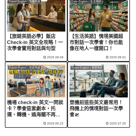
Travel English | 旅遊英語
Daily English | 生活英語
【旅遊英語必學】飯店
【生活英語】情境美國超
Check-in 英文全攻略！一
市對話一次學會！你也能
次學會實用對話與句型
像在地人一樣開口！
2025.08.09
2025.08.01
Travel English | 旅遊英語
Travel English | 旅遊英語
機場 check-in 英文一問就
登機前這些英文最常用！
卡？學會這套劇本，托
飛機上的情境對話一次學
運、轉機、過海關不再手
會🛫
忙腳亂
2026.06.22
2025.07.30