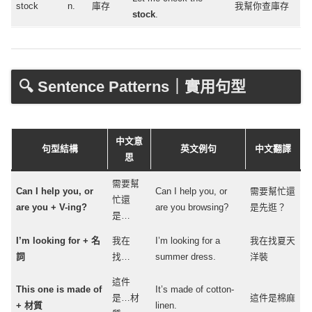
stock
n.
庫存
我幫你查庫存
stock
.
🔍 Sentence Patterns｜實用句型
中文意
句型結構
英文例句
中文翻譯
思
需要幫
Can I
help
you, or
Can I
help
you, or
需要幫忙還
忙還
are you +
V-ing
?
are you
browsing
?
是先逛？
是…
I’m
looking
for + 名
我在
I’m
looking
for a
我在找夏天
詞
找…
summer
dress
.
洋裝
這件
This one is
made
of
It’s
made
of
cotton-
是…材
這件是棉麻
+ 材質
linen
.