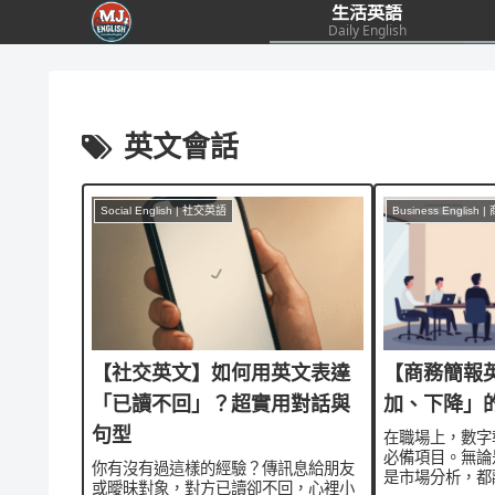
生活英語
Daily English
英文會話
Social English | 社交英語
Business English
【社交英文】如何用英文表達
【商務簡報
「已讀不回」？超實用對話與
加、下降」
句型
在職場上，數字
必備項目。無論
你有沒有過這樣的經驗？傳訊息給朋友
是市場分析，都
或曖昧對象，對方已讀卻不回，心裡小