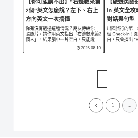
【你可能講不出】”右邊數來第
【旅遊英語必學
2個”英文怎麼說？左下、右上
in 英文全
方向英文一次搞懂
對話與句型
你有沒有遇過這種情況？朋友傳給你一
出國旅行的第一
張照片，請你用英文指出「右邊數來第2
理 Check-i
個人」，結果腦中一片空白，只能說
白，只會擠出 "Roo
“the second guy…” 卻不知道該怎麼補
會讓自己緊張，
2025.08.10
後面？還有像是在地圖導覽、線上會議
霧水。其實 Che
分享畫面時，想說**「左下角」、「右
掌握幾個關鍵單字
上角」卻說不出...
上
1
...
一
頁