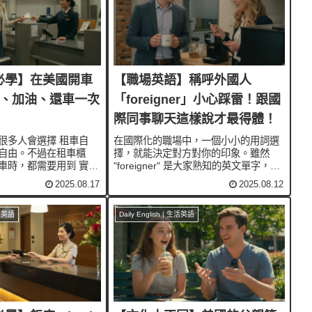
必學】在美國開車
【職場英語】稱呼外國人
租車、加油、還車一次
「foreigner」小心踩雷！跟國
際同事聊天這樣說才最得體！
很多人會選擇 租車自
在國際化的職場中，一個小小的用詞選
自由。不過在租車櫃
擇，就能決定對方對你的印象。雖然
車時，都需要用到 實用
"foreigner" 是大家熟知的英文單字，外
了 自駕的常見對話與句
國人的意思，但在辦公室對話中，有時
2025.08.17
2025.08.12
旅行時，可以更自然地
它可能會聽起來有點疏離甚至不太友
pple Podcast |
好。本篇就來教你幾個 更自然、更得體
的替代說法，讓你和外國...
旅遊英語
Daily English | 生活英語