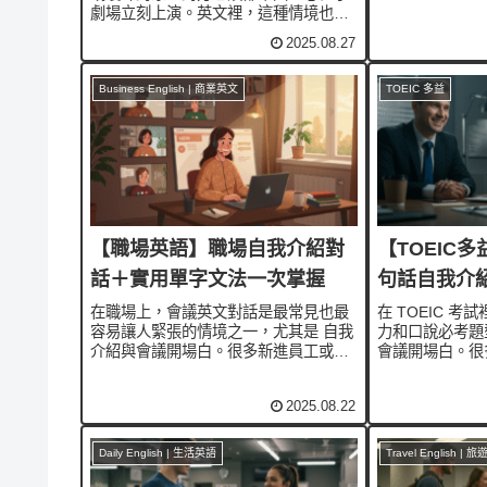
降」這些表達。
劇場立刻上演。英文裡，這種情境也有
increase, rise,
很生動的說法！像是 “left on read” 或
字，加上合適的
2025.08.27
“seen-zoned”，都是年輕人常用的網路
據...
用語。今天我們就來看看，該如何用英
文自...
Business English | 商業英文
TOEIC 多益
【職場英語】職場自我介紹對
【TOEIC
話＋實用單字文法一次掌握
句話自我介
在職場上，會議英文對話是最常見也最
在 TOEIC 
容易讓人緊張的情境之一，尤其是 自我
力和口說必考題
介紹與會議開場白。很多新進員工或剛
會議開場白。很
加入跨國專案的人，常常在這一步卡
結果錯失得分良
住，結果錯失展現專業的好機會。其
句 高頻句型，
2025.08.22
實，只要掌握幾句高頻句型，不但能立
商務場合也能展
刻贏得好印象，也能在商務場合中展現
一句話就能贏過同
自信...
Daily English | 生活英語
Travel English | 