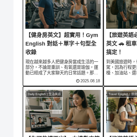
【健身房英文】超實用！Gym
【旅遊英語
English 對話＋單字＋句型全
英文 🚗 
收錄
搞定！
現在越來越多人把健身房當成生活的一
到美國旅遊時，
部分，不論是重訓、有氧還是瑜伽，運
駕，因為行程更
動已經成了大家聊天的日常話題。那麼
檯、加油站、還
如果要用英文表達，該怎麼說？今天就
英文。今天整理
2025.08.18
幫你收錄 去健身房常用的英文會話、單
型，讓你在美國
字和句型，讓你一邊流汗一邊英文變
和服務人員交談。🎧A
強！💪🎧Apple Podcast ...
Spotify💬 ...
Daily English | 生活英語
Travel English | 