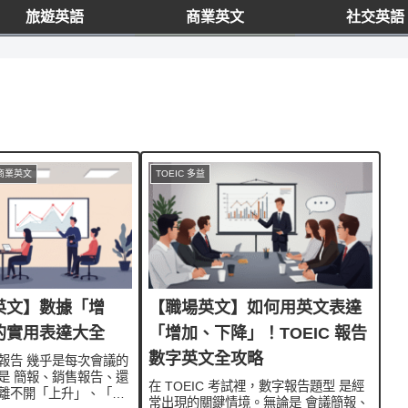
旅遊英語
商業英文
社交英語
 | 商業英文
TOEIC 多益
英文】數據「增
【職場英文】如何用英文表達
的實用表達大全
「增加、下降」！TOEIC 報告
數字英文全攻略
報告 幾乎是每次會議的
是 簡報、銷售報告、還
在 TOEIC 考試裡，數字報告題型 是經
離不開「上升」、「下
常出現的關鍵情境。無論是 會議簡報、