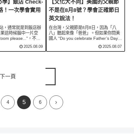
】飯店 Check-
【文化大不同】美國的父親節
攻略！一次學會實用
不是在8月8號？學會正確節日
英文說法！
站，通常就是到飯店辦
在台灣，父親節是8月8日，因為「八
n！如果這時候腦中一片空
八」聽起來像「爸爸」。但如果你問美
m please..."，不但
國人 “Do you celebrate Father’s Day
也可能讓櫃檯人員一頭
on August 8th?”，他們可能會一頭霧
2025.08.09
2025.08.07
ck-in 英文並不難，只要
水。其實美國的父親節是在每年六月的
和萬用句型，你就...
第三個星期日，而且有一...
下一頁
5
下
4
6
一
頁