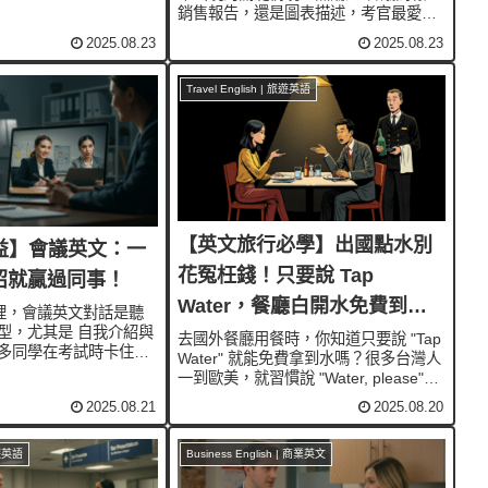
如果你能靈活運用
銷售報告，還是圖表描述，考官最愛考
 drop, decline 等關鍵
你怎麼用英文說「增加」、「下降」。
句型，不僅能讓你的數
2025.08.23
2025.08.23
如果你能掌握 rise, increase, drop,
decline 這些常見字，加上實用...
Travel English | 旅遊英語
【英文旅行必學】出國點水別
多益】會議英文：一
花冤枉錢！只要說 Tap
紹就贏過同事！
Water，餐廳白開水免費到
考試裡，會議英文對話是聽
型，尤其是 自我介紹與
手！
去國外餐廳用餐時，你知道只要說 "Tap
多同學在考試時卡住，
Water" 就能免費拿到水嗎？很多台灣人
機。其實，只要掌握幾
一到歐美，就習慣說 "Water, please"，
不但考試得分穩拿，實際
結果來的卻是要錢的瓶裝水。其實，在
2025.08.21
2025.08.20
現專業！今天就來學習
國外會餐廳點水的英文差很多，說錯可
事的自我...
不是小事，因為一瓶礦泉水常常比一杯
咖...
旅遊英語
Business English | 商業英文