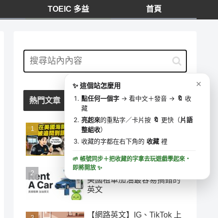
TOEIC 多益
首頁
我的收藏
⋯
✕
0 字
去學這些字 ▶
✕
✨ 這個站怎麼用
🔍
收藏時間
點任何一個字
→ 看中文＋發音 →
🔖
收
熱門文章
藏
亮起來
的重點字／卡片按
🔖
更快（
片語
在美國海關被追問到語塞？
整組收
）
5 個移民官必問句型，這樣
收藏的字都在右下角的
收藏
裡
答就過關
🌱 帳號同步＋把收藏的字拿去玩遊戲學起來・
即將開放
✨
「加油」千萬別說 add oil！
美國租車加油最容易搞錯的
英文
【網路英文】IG、TikTok 上