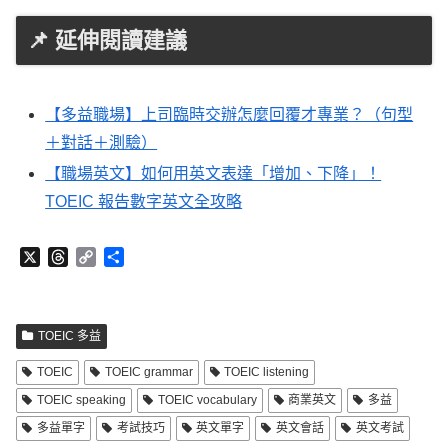
📌 延伸閱讀建議
【多益職場】上司臨時交辦怎麼回覆才專業？（句型
＋對話＋測驗）
【職場英文】如何用英文表達「增加、下降」！
TOEIC 報告數字英文全攻略
X
T
C
分
h
o
享
r
p
e
y
a
L
TOEIC 多益
d
i
TOEIC
TOEIC grammar
TOEIC listening
s
n
k
TOEIC speaking
TOEIC vocabulary
商業英文
多益
多益單字
考試技巧
英文單字
英文會話
英文考試