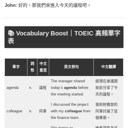
John
:
好的，那我們來進入今天的議程吧。
📚 Vocabulary Boost｜TOEIC 高頻單字
表
詞
中文
單字
英文例句
中文翻譯
性
意思
The
manager
shared
經理在會議開
agenda
n.
議程
today’s
agenda
before
始前分享了今
the
meeting
started
.
天的議程。
I
discussed
the
project
我和財務部的
colleague
n.
同事
with my
colleague
from
同事討論了這
the
finance
team
.
個專案。
She
hopes
to
她希望能為這