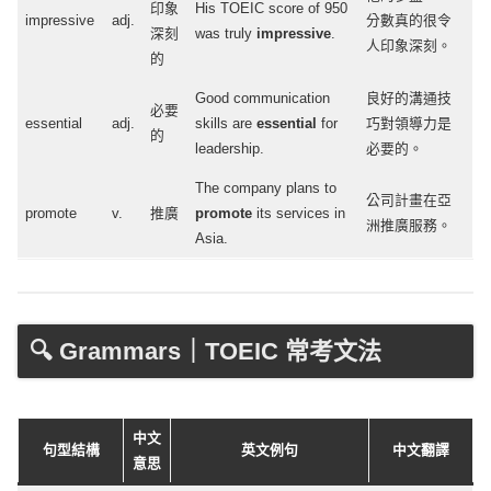
印象
His
TOEIC
score
of 950
impressive
adj
.
分數真的很令
深刻
was
truly
impressive
.
人印象深刻。
的
Good
communication
良好的溝通技
必要
essential
adj
.
skills
are
essential
for
巧對領導力是
的
leadership
.
必要的。
The
company
plans
to
公司計畫在亞
promote
v.
推廣
promote
its
services
in
洲推廣服務。
Asia
.
🔍 Grammars｜TOEIC 常考文法
中文
句型結構
英文例句
中文翻譯
意思