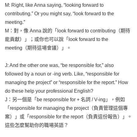
M:
Right
,
like
Anna
saying
, “
looking
forward
to
contributing
.” Or you
might
say
, “
look
forward
to the
meeting
.”
M：對，像
Anna
說的「
look
forward
to
contributing
（期待
能貢獻）」；或你也可以說「
look
forward
to the
meeting
（期待這場會議）」。
J: And the
other
one was, “be
responsible
for,” also
followed
by a
noun
or -
ing
verb
.
Like
, “
responsible
for
managing
the
project
” or “
responsible
for the
report
.”
How
do these
help
your
professional
English
?
J：另一個是「be
responsible
for + 名詞 /
V-ing
」，例如
「
responsible
for
managing
the
project
（負責管理這個專
案）」或「
responsible
for the
report
（負責這份報告）」。
這些怎麼幫助你的職場英語？