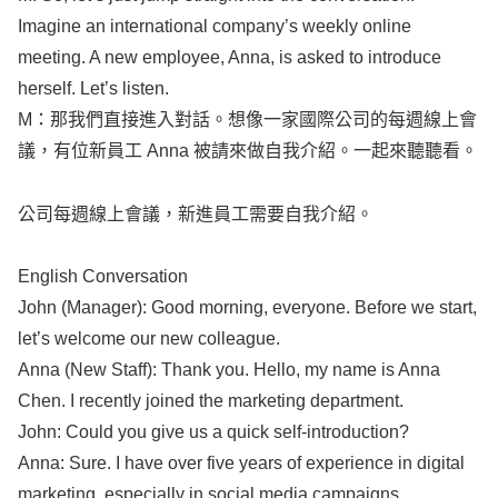
Imagine
an
international
company’s
weekly
online
meeting
. A
new
employee
,
Anna
, is
asked
to
introduce
herself
.
Let’s
listen
.
M：那我們直接進入對話。想像一家國際公司的每週線上會
議，有位新員工
Anna
被請來做自我介紹。一起來聽聽看。
公司每週線上會議，新進員工需要自我介紹。
English
Conversation
John
(
Manager
):
Good
morning
,
everyone
. Before we
start
,
let’s
welcome
our
new
colleague
.
Anna
(
New
Staff
):
Thank
you.
Hello
, my
name
is
Anna
Chen
. I
recently
joined
the
marketing
department
.
John
: Could you
give
us a
quick
self-introduction
?
Anna
:
Sure
. I have over five
years
of
experience
in
digital
marketing
,
especially
in
social
media
campaigns
.