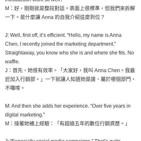
M：好，剛剛就是整段對話。表面上很標準，但我們來拆解
一下。是什麼讓
Anna
的自我介紹這麼到位？
J:
Well
,
first
off, it’s
efficient
. “
Hello
, my
name
is
Anna
Chen
. I
recently
joined
the
marketing
department
.”
Straightaway
, you
know
who she is and where she
fits
. No
waffle
.
J：首先，她很有效率。「大家好，我叫
Anna
Chen
。我最
近加入行銷部。」一下就讓人知道她是誰、屬於哪個部門，
不囉嗦。
M: And then she
adds
her
experience
. “Over five
years
in
digital
marketing
.”
M：接著她補上經驗：「有超過五年的數位行銷資歷。」