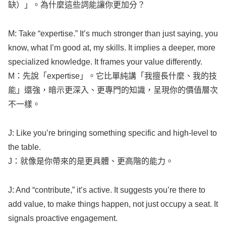
缺）」。為什麼這些詞能讓你更加分？
M:
Take
“
expertise
.” It’s
much
stronger
than just
saying
, you
know
,
what
I’m
good
at, my
skills
. It
implies
a
deeper
,
more
specialized
knowledge
. It
frames
your
value
differently
.
M：先說「
expertise
」。它比單純講「我擅長什麼、我的技
能」還強，暗示更深入、更專門的知識，呈現你的價值層次
不一樣。
J:
Like
you’re
bringing
something
specific
and
high-level
to
the
table
.
J：就像是你帶來的是更具體、更高階的能力。
J: And “
contribute
,” it’s
active
. It
suggests
you’re
there to
add
value
, to
make
things
happen
, not just
occupy
a
seat
. It
signals
proactive
engagement
.