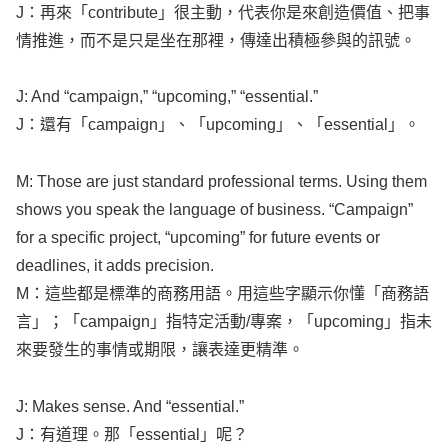
J：再來「
contribute
」很主動，代表你是來創造價值、把事
情推進，而不是只是坐在那裡，傳達出積極參與的訊號。
J: And “
campaign
,” “
upcoming
,” “
essential
.”
J：還有「
campaign
」、「
upcoming
」、「
essential
」。
M: Those are just
standard
professional
terms
.
Using
them
shows
you
speak
the
language
of
business
. “
Campaign
”
for a
specific
project
, “
upcoming
” for
future
events
or
deadlines
, it
adds
precision
.
M：這些都是標準的商務用語。用這些字顯示你懂「商務語
言」；「
campaign
」指特定活動/專案，「
upcoming
」指未
來要發生的事情或期限，讓表達更精準。
J:
Makes
sense
. And “
essential
.”
J：有道理。那「
essential
」呢？