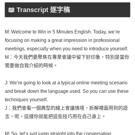
📖 Transcript 逐字稿
M:
Welcome
to
Win
in 5
Minutes
English
.
Today
,
we’re
focusing
on
making
a
great
impression
in
professional
meetings
,
especially
when you
need
to
introduce
yourself
.
M：今天我們要聚焦在專業會議中留下好印象，特別是當你
需要做自我介紹的時候。
J:
We’re
going
to
look
at a
typical
online
meeting
scenario
and
break
down the
language
used
. So you can
use
these
techniques
yourself
.
J：我們會看一個典型的線上會議情境，拆解裡面用到的語
言，呃，這樣你就能把這些技巧用在自己身上。
M: So,
let’s
just
jump
straight
into the
conversation
.