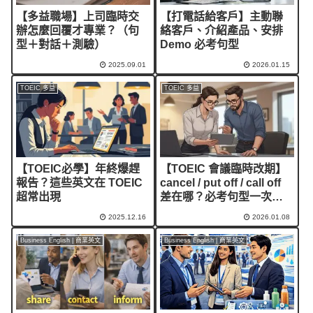
【多益職場】上司臨時交
【打電話給客戶】主動聯
辦怎麼回覆才專業？（句
絡客戶、介紹產品、安排
型＋對話＋測驗）
Demo 必考句型
2025.09.01
2026.01.15
TOEIC 多益
TOEIC 多益
【TOEIC必學】年終爆趕
【TOEIC 會議臨時改期】
報告？這些英文在 TOEIC
cancel / put off / call off
超常出現
差在哪？必考句型一次搞
懂
2025.12.16
2026.01.08
Business English | 商業英文
Business English | 商業英文