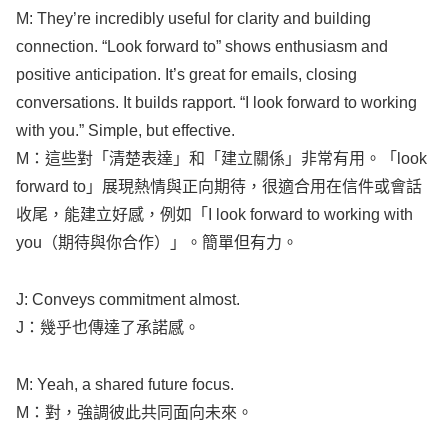
M:
They’re
incredibly
useful
for
clarity
and
building
connection
. “
Look
forward
to”
shows
enthusiasm
and
positive
anticipation
. It’s
great
for
emails
,
closing
conversations
. It
builds
rapport
. “I
look
forward
to
working
with you.”
Simple
, but
effective
.
M：這些對「清楚表達」和「建立關係」非常有用。「
look
forward
to」展現熱情與正向期待，很適合用在信件或會話
收尾，能建立好感，例如「I
look
forward
to
working
with
you（期待與你合作）」。簡單但有力。
J:
Conveys
commitment
almost
.
J：幾乎也傳達了承諾感。
M:
Yeah
, a
shared
future
focus
.
M：對，強調彼此共同面向未來。