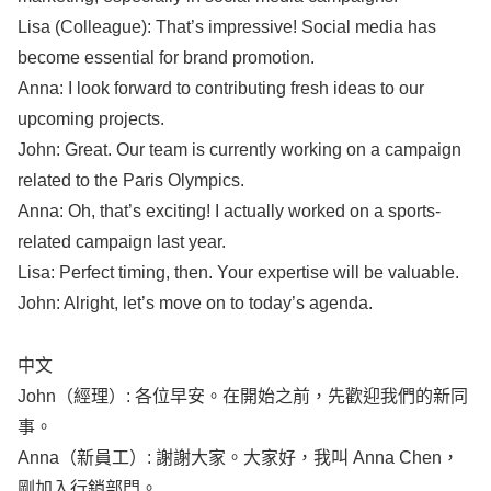
Lisa
(
Colleague
): That’s
impressive
!
Social
media
has
become
essential
for
brand
promotion
.
Anna
: I
look
forward
to
contributing
fresh
ideas
to our
upcoming
projects
.
John
:
Great
. Our
team
is
currently
working
on a
campaign
related
to the
Paris
Olympics
.
Anna
: Oh, that’s
exciting
! I
actually
worked
on a
sports-
related
campaign
last
year
.
Lisa
:
Perfect
timing
, then. Your
expertise
will be
valuable
.
John
:
Alright
,
let’s
move
on to
today’s
agenda
.
中文
John
（經理）: 各位早安。在開始之前，先歡迎我們的新同
事。
Anna
（新員工）: 謝謝大家。大家好，我叫
Anna
Chen
，
剛加入行銷部門。