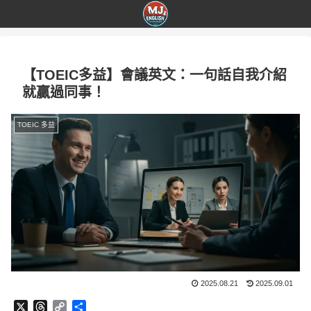
【TOEIC多益】會議英文：一句話自我介紹
就贏過同事！
TOEIC 多益
2025.08.21
2025.09.01
X
T
C
分