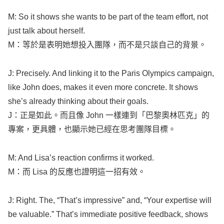
M: So it
shows
she
wants
to be
part
of the
team
effort
, not
just
talk
about
herself
.
M：等於是表明她想投入團隊，而不是只談自己的背景。
J:
Precisely
. And
linking
it to the
Paris
Olympics
campaign
,
like
John
does,
makes
it
even
more
concrete
. It
shows
she’s
already
thinking
about their
goals
.
J：正是如此。而且像
John
一樣連到「巴黎奧林匹克」的
專案，更具體，也顯示她已經在思考團隊目標。
M: And
Lisa’s
reaction
confirms
it
worked
.
M：而
Lisa
的反應也證明這一招有效。
J:
Right
. The, “That’s
impressive
” and, “Your
expertise
will
be
valuable
.” That’s
immediate
positive
feedback
,
shows