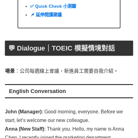
✅ Quick Check 小測驗
📌 延伸閱讀建議
💬 Dialogue｜TOEIC 模擬情境對話
場景
：公司每週線上會議，新進員工需要自我介紹。
English Conversation
John
(
Manager
):
Good
morning
,
everyone
. Before we
start
,
let’s
welcome
our
new
colleague
.
Anna
(
New
Staff
):
Thank
you.
Hello
, my
name
is
Anna
Chen
. I
recently
joined
the
marketing
department
.