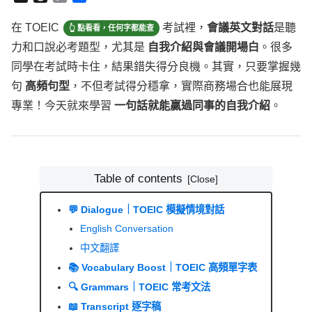
h
o
享
r
p
在
TOEIC
考試裡，
會議英文對話
是聽力和口說必考題型，
e
y
尤其是
自我介紹與會議開場白
。很多同學在考試時卡住，
a
L
d
i
結果錯失得分良機。其實，只要掌握幾句
高頻句型
，不但
s
n
考試得分穩拿，實際商務場合也能展現專業！今天就來學習
k
一句話就能贏過同事的自我介紹
。
Table of contents
💬 Dialogue｜TOEIC 模擬情境對話
English Conversation
中文翻譯
📚 Vocabulary Boost｜TOEIC 高頻單字表
🔍 Grammars｜TOEIC 常考文法
📖 Transcript 逐字稿