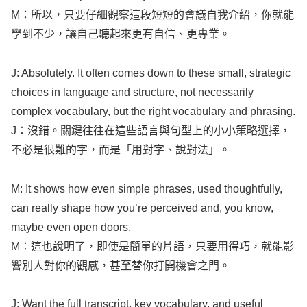
M：所以，只要仔細觀察這段短短的會議自我介紹，你就能
學到不少，讓自己聽起來更有自信、更專業。
J:
Absolutely
. It often
comes
down to these
small
,
strategic
choices
in
language
and
structure
, not
necessarily
complex
vocabulary
, but the
right
vocabulary
and
phrasing
.
J：沒錯。關鍵往往在這些語言與句型上的小小策略選擇，
不必是很難的字，而是「用對字、說對法」。
M: It
shows
how
even
simple
phrases
,
used
thoughtfully
,
can
really
shape
how
you’re
perceived
and, you
know
,
maybe
even
open
doors
.
M：這也說明了，即使是簡單的片語，只要用得巧，就能影
響別人對你的觀感，甚至替你打開機會之門。
J:
Want
the
full
transcript
,
key
vocabulary
, and
useful