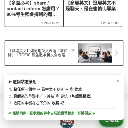
【多益必考】share /
【商展英文】逛展英文不
contact / inform 怎麼用？
是聊天，是在偷偷比專業
90%考生都會搞錯的職場
溝通動詞
2026.02.27
2026.02.05
【職場英文】如何用英文表達「增加、下
降」！TOEIC 報告數字英文全攻略
首頁
TOEIC 多益
✕
✨ 這個站怎麼用
點任何一個字
→ 看中文＋發音 →
🔖
收藏
亮起來
的重點字／卡片按
🔖
更快（
片語整組收
）
收藏的字都在右下角的
收藏
裡
🌱 帳號同步＋把收藏的字拿去玩遊戲學起來・
即將開放
✨
收藏