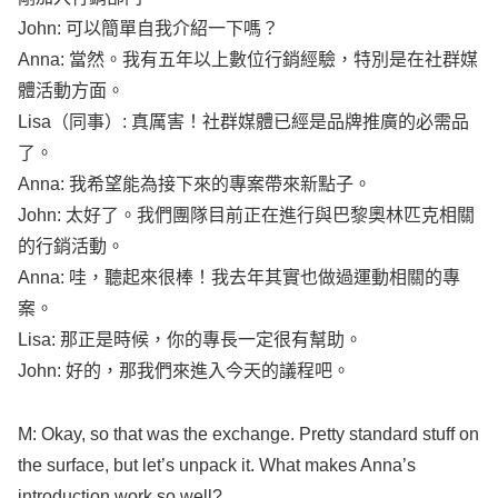
John
: 可以簡單自我介紹一下嗎？
Anna
: 當然。我有五年以上數位行銷經驗，特別是在社群媒
體活動方面。
Lisa
（同事）: 真厲害！社群媒體已經是品牌推廣的必需品
了。
Anna
: 我希望能為接下來的專案帶來新點子。
John
: 太好了。我們團隊目前正在進行與巴黎奧林匹克相關
的行銷活動。
Anna
: 哇，聽起來很棒！我去年其實也做過運動相關的專
案。
Lisa
: 那正是時候，你的專長一定很有幫助。
John
: 好的，那我們來進入今天的議程吧。
M:
Okay
, so that was the
exchange
.
Pretty
standard
stuff
on
the
surface
, but
let’s
unpack
it.
What
makes
Anna’s
introduction
work
so
well
?