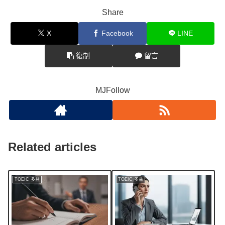
Share
X
Facebook
LINE
復制
留言
MJFollow
Related articles
TOEIC 多益
TOEIC 多益