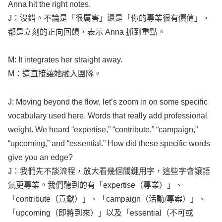
Anna
hit
the
right
notes
.
J：沒錯。不論是「很厲害」還是「你的專業很有價值」，
都是立刻的正向回饋，表示
Anna
抓到重點。
M: It
integrates
her
straight
away
.
M：這直接讓她融入團隊。
J:
Moving
beyond
the
flow
,
let’s
zoom
in on
some
specific
vocabulary
used
here.
Words
that
really
add
professional
weight
. We
heard
“
expertise
,” “
contribute
,” “
campaign
,”
“
upcoming
,” and “
essential
.”
How
did these
specific
words
give
you an
edge
?
J：我們先不談流程，放大看幾個關鍵用字，這些字會讓語
氣更專業。我們聽到的有「
expertise
（專業）」、
「
contribute
（貢獻）」、「
campaign
（活動/專案）」、
「
upcoming
（即將到來）」以及「
essential
（不可或