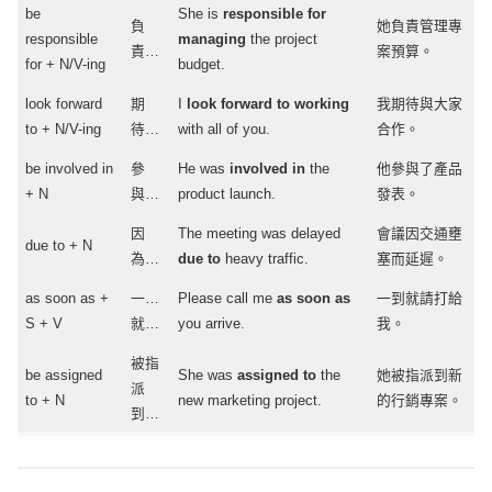
be
She is
responsible
for
負
她負責管理專
responsible
managing
the
project
責…
案預算。
for + N/
V-ing
budget
.
look
forward
期
I
look
forward
to
working
我期待與大家
to + N/
V-ing
待…
with
all
of you.
合作。
be
involved
in
參
He was
involved
in
the
他參與了產品
+ N
與…
product
launch
.
發表。
因
The
meeting
was
delayed
會議因交通壅
due
to + N
為…
due
to
heavy
traffic
.
塞而延遲。
as
soon
as +
一…
Please
call
me
as
soon
as
一到就請打給
S + V
就…
you
arrive
.
我。
被指
be
assigned
She was
assigned
to
the
她被指派到新
派
to + N
new
marketing
project
.
的行銷專案。
到…