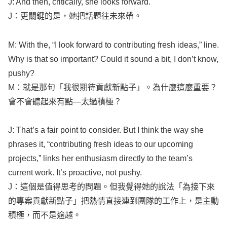
J: And then,
critically
, she
looks
forward
.
J：更關鍵的是，她把話題往未來帶。
M: With the, “I
look
forward
to
contributing
fresh
ideas
,”
line
.
Why
is that so
important
? Could it
sound
a
bit
, I
don’t
know
,
pushy
?
M：就是那句「我很期待貢獻新點子」。為什麼這麼重要？
會不會聽起來有點—太過積極？
J: That’s a
fair
point
to
consider
. But I
think
the
way
she
phrases
it, “
contributing
fresh
ideas
to our
upcoming
projects
,”
links
her
enthusiasm
directly
to the
team’s
current
work
. It’s
proactive
, not
pushy
.
J：這個是值得思考的問題。但我覺得她的說法「為接下來
的專案貢獻新點子」把熱情直接連到團隊的工作上，是主動
積極，而不是逾越。