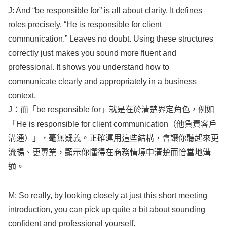
J: And “be
responsible
for” is
all
about
clarity
. It
defines
roles
precisely
. “He is
responsible
for
client
communication
.”
Leaves
no
doubt
.
Using
these
structures
correctly
just
makes
you
sound
more
fluent
and
professional
. It
shows
you
understand
how
to
communicate
clearly
and
appropriately
in a
business
context
.
J：而「be
responsible
for」就是在於清楚界定角色，例如
「He is
responsible
for
client
communication
（他負責客戶
溝通）」，毫無疑義。正確運用這些結構，會讓你聽起來更
流暢、更專業，顯示你懂得在商務情境中清楚而恰當地溝
通。
M: So
really
, by
looking
closely
at just this
short
meeting
introduction
, you can
pick
up
quite
a
bit
about
sounding
confident
and
professional
yourself
.