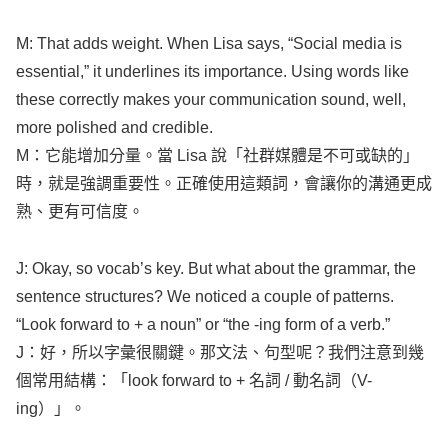
M: That
adds
weight
. When
Lisa
says
, “
Social
media
is
essential
,” it
underlines
its
importance
.
Using
words
like
these
correctly
makes
your
communication
sound
,
well
,
more
polished
and
credible
.
M：它能增加分量。當
Lisa
說「社群媒體是不可或缺的」
時，就是強調重要性。正確使用這類詞，會讓你的溝通更成
熟、更有可信度。
J:
Okay
, so
vocab’s
key
. But
what
about the
grammar
, the
sentence
structures
? We
noticed
a
couple
of
patterns
.
“
Look
forward
to + a
noun
” or “the -
ing
form
of a
verb
.”
J：好，所以字彙很關鍵。那文法、句型呢？我們注意到幾
個常用結構：「
look
forward
to + 名詞 / 動名詞（
V-
ing
）」。