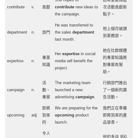
contribute
v.
貢獻
contribute
new
ideas
to
次活動貢獻新
the
campaign
.
點子。
He was
transferred
to
他上個月被調
department
n.
部門
the
sales
department
到業務部。
last
month
.
她在社群媒體
Her
expertise
in
social
專業
的專業知識將
expertise
n.
media
will
benefit
the
知識
對專案有幫
project
.
助。
活
The
marketing
team
行銷部門推出
campaign
n.
動、
launched
a
new
了一個新的廣
專案
advertising
campaign
.
告活動。
即將
We are
preparing
for the
我們正在準備
upcoming
adj
.
到來
upcoming
product
即將到來的產
的
launch
.
品發表。
令人
他的多益 950