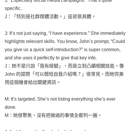
J: “
Especially
social
media
campaigns
.” That’s
quite
specific
.
J：「特別是社群媒體活動。」這就很具體。
J: It’s not just
saying
, “I have
experience
.” She
immediately
highlights
relevant
skills
. You
know
,
John’s
prompt
, “Could
you
give
us a
quick
self-introduction
?” is
super
common
,
and she
uses
it
perfectly
to
give
that
key
info
.
J：她不是只說「我有經驗」，而是立刻凸顯相關技能。像
John
的提問「可以簡短自我介紹嗎？」很常見，而她完美
用這個機會給出關鍵資訊。
M: It’s
targeted
. She’s not
listing
everything
she’s ever
done
.
M：她很聚焦，沒有把做過的事情全都列一遍。