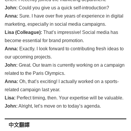
John
:
Could you
give
us a
quick
self-introduction
?
Anna
:
Sure
. I have over five
years
of
experience
in
digital
marketing
,
especially
in
social
media
campaigns
.
Lisa
(
Colleague
):
That’s
impressive
!
Social
media
has
become
essential
for
brand
promotion
.
Anna
:
Exactly
. I
look
forward
to
contributing
fresh
ideas
to
our
upcoming
projects
.
John
:
Great
. Our
team
is
currently
working
on a
campaign
related
to the
Paris
Olympics
.
Anna
:
Oh, that’s
exciting
! I
actually
worked
on a
sports-
related
campaign
last
year
.
Lisa
:
Perfect
timing
, then. Your
expertise
will be
valuable
.
John
:
Alright
,
let’s
move
on to
today’s
agenda
.
中文翻譯