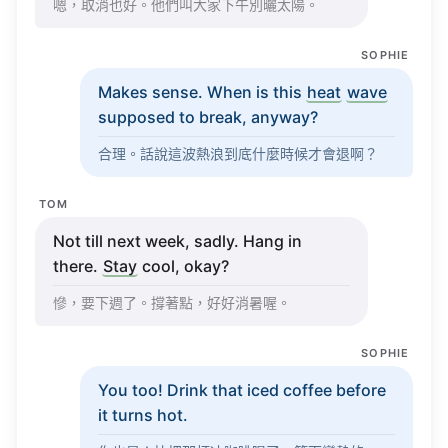
嗯，取消也好。他們叫大家下午別曬太陽。
SOPHIE
Makes
sense
. When is this
heat
wave
supposed
to
break
,
anyway
?
合理。話說這波熱浪到底什麼時候才會退啊？
TOM
Not
till
next
week
,
sadly
.
Hang
in
there.
Stay
cool
,
okay
?
慘，要下週了。撐著點，好好消暑喔。
SOPHIE
You too!
Drink
that
iced
coffee
before
it
turns
hot
.