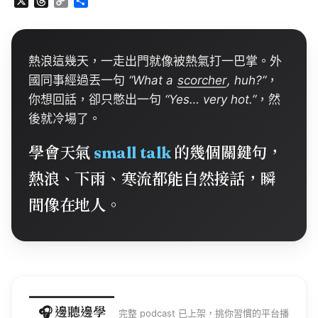
X
T
C
分
h
o
享
r
p
e
y
a
L
熱浪這幾天，一走出門就像被熱氣打一巴掌。外
d
i
國同事經過丟一句
“
What
a
scorcher
,
huh
?”
，
s
n
你想回話，卻只憋出一句
“Yes… very
hot
.”
，然
k
後就冷場了。
學會天氣
small
talk
的幾個關鍵句，
熱浪、下雨、寒流都能自然接話，瞬
間像在地人。
🎧 邊聽邊學
完整
podcast
已上架，挑你習慣的平台播