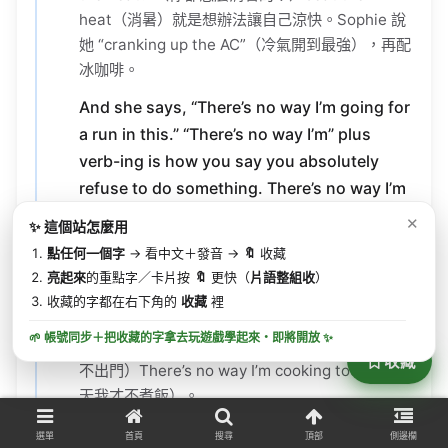
heat（消暑）就是想辦法讓自己涼快。Sophie 說
她 “cranking up the AC”（冷氣開到最強），再配
冰咖啡。
And she says, “There’s no way I’m going for
a run in this.” “There’s no way I’m” plus
verb-ing is how you say you absolutely
refuse to do something. There’s no way I’m
going outside. There’s no way I’m cooking
✕
✨ 這個站怎麼用
today.
點任何一個字
→ 看中文＋發音 →
🔖
收藏
她還說 “There’s no way I’m going for a run in
亮起來
的重點字／卡片按
🔖
更快（
片語整組收
）
this.”（這種天我才不要去跑步）。”There’s no
收藏的字都在右下角的
收藏
裡
way I’m” 加動詞-ing 就是「打死我也不做某
🌱 帳號同步＋把收藏的字拿去玩遊戲學起來・
即將開放
✨
事」。There’s no way I’m going outside.（我才
收藏
不出門）There’s no way I’m cooking today.（今
天我才不煮飯）。
選單
首頁
搜尋
頂部
側邊欄