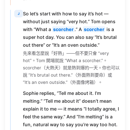
So let’s start with how to say it’s hot —
J
without just saying “very hot.” Tom opens
with “What a
scorcher
.” A
scorcher
is a
super hot day. You can also say “It’s brutal
out there” or “It’s an oven outside.”
先來看怎麼說「好熱」——但不要只會 “very
hot”。Tom 開場就說 “What a scorcher.”。
scorcher（大熱天）就是熱到爆的一天。你也可以
說 “It’s brutal out there.”（外面熱到要命）或
“It’s an oven outside.”（外面像烤箱）。
Sophie replies, “Tell me about it. I’m
melting.” “Tell me about it” doesn’t mean
explain it to me — it means “I totally agree, I
feel the same way.” And “I’m melting” is a
fun, natural way to say you’re way too hot.