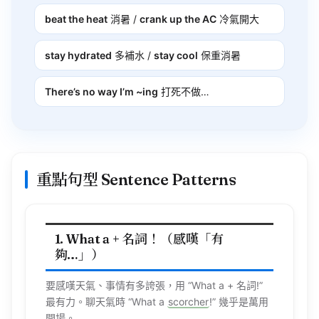
beat the heat
消暑 /
crank up the AC
冷氣開大
stay hydrated
多補水 /
stay cool
保重消暑
There’s no way I’m ~ing
打死不做…
重點句型 Sentence Patterns
1. What a + 名詞！（感嘆「有
夠…」）
要感嘆天氣、事情有多誇張，用 “
What
a + 名詞!”
最有力。聊天氣時 “
What
a
scorcher
!” 幾乎是萬用
開場。