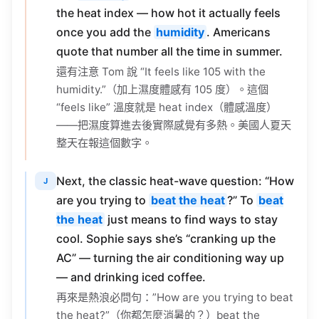
the heat index — how hot it actually feels
once you add the
humidity
. Americans
quote that number all the time in summer.
還有注意 Tom 說 “It feels like 105 with the
humidity.”（加上濕度體感有 105 度）。這個
“feels like” 溫度就是 heat index（體感溫度）
——把濕度算進去後實際感覺有多熱。美國人夏天
整天在報這個數字。
Next, the classic heat-wave question: “How
J
are you trying to
beat the heat
?” To
beat
the heat
just means to find ways to stay
cool. Sophie says she’s “cranking up the
AC” — turning the air conditioning way up
— and drinking iced coffee.
再來是熱浪必問句：”How are you trying to beat
the heat?”（你都怎麼消暑的？）beat the