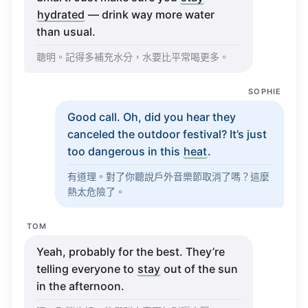
hydrated
—
drink
way
more
water
than
usual
.
聰明。記得多補充水分，水要比平常喝更多。
SOPHIE
Good
call
. Oh, did you
hear
they
canceled
the
outdoor
festival
? It’s just
too
dangerous
in this
heat
.
有道理。對了你聽說戶外音樂節取消了嗎？這麼
熱太危險了。
TOM
Yeah
,
probably
for the
best
.
They’re
telling
everyone
to
stay
out of the
sun
in the
afternoon
.