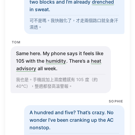
two
blocks
and
I’m
already
drenched
in
sweat
.
可不是嗎。我快融化了，才走兩個路口就全身汗
濕透。
TOM
Same
here. My
phone
says
it
feels
like
105 with the
humidity
. There’s a
heat
advisory
all
week
.
我也是。手機說加上濕度體感有 105 度（約
40℃），整週都發高溫警報。
SOPHIE
A
hundred
and five? That’s
crazy
. No
wonder
I’ve
been
cranking
up the AC
nonstop
.