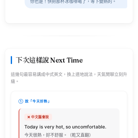
你也是！快把那杯冰咖啡喝了，等下變熱的。
下次這樣說 Next Time
這幾句最容易講成中式英文，換上道地說法，天氣閒聊立刻升
級。
① 說「今天好熱」
❌ 中文腦會說
Today
is very
hot
, so
uncomfortable
.
今天很熱，好不舒服。（乾又直翻）