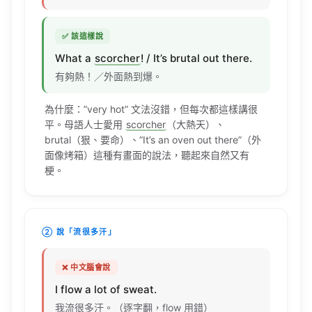
✅ 該這樣說
What
a
scorcher
! / It’s
brutal
out there.
有夠熱！／外面熱到爆。
為什麼：”very
hot
” 文法沒錯，但每次都這樣講很
平。母語人士愛用
scorcher
（大熱天）、
brutal
（狠、要命）、”It’s an
oven
out there”（外
面像烤箱）這種有畫面的說法，聽起來自然又有
梗。
② 說「流很多汗」
❌ 中文腦會說
I
flow
a
lot
of
sweat
.
我流很多汗。（逐字翻，
flow
用錯）