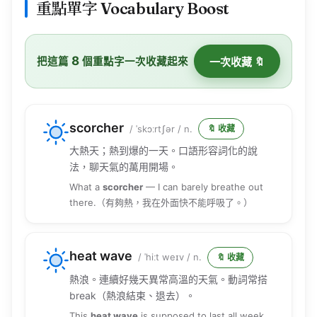
重點單字 Vocabulary Boost
8
把這篇
個重點字一次收藏起來
一次收藏 🔖
scorcher
/ ˈskɔːrtʃər / n.
🔖 收藏
大熱天；熱到爆的一天。口語形容詞化的說
法，聊天氣的萬用開場。
What a
scorcher
— I can barely breathe out
there.（有夠熱，我在外面快不能呼吸了。）
heat wave
/ ˈhiːt weɪv / n.
🔖 收藏
熱浪。連續好幾天異常高溫的天氣。動詞常搭
break（熱浪結束、退去）。
This
heat wave
is supposed to last all week.