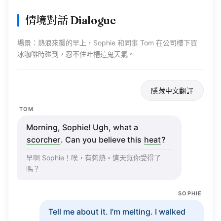
情境對話 Dialogue
場景：熱浪來襲的早上，
Sophie
和同事
Tom
在公司樓下買
冰咖啡時碰到，忍不住吐槽這鬼天氣。
隱藏中文翻譯
TOM
Morning
,
Sophie
!
Ugh
,
what
a
scorcher
. Can you
believe
this
heat
?
早啊
Sophie
！唉，有夠熱。這天氣你受得了
嗎？
SOPHIE
Tell
me about it.
I’m
melting
. I
walked