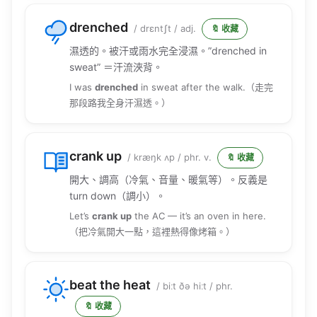
drenched
/ drɛntʃt / adj.
🔖 收藏
濕透的。被汗或雨水完全浸濕。”drenched in
sweat” ＝汗流浹背。
I was
drenched
in sweat after the walk.（走完
那段路我全身汗濕透。）
crank up
/ kræŋk ʌp / phr. v.
🔖 收藏
開大、調高（冷氣、音量、暖氣等）。反義是
turn down（調小）。
Let’s
crank up
the AC — it’s an oven in here.
（把冷氣開大一點，這裡熱得像烤箱。）
beat the heat
/ biːt ðə hiːt / phr.
🔖 收藏