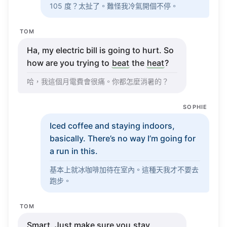
105 度？太扯了。難怪我冷氣開個不停。
TOM
Ha, my
electric
bill
is
going
to
hurt
. So
how
are you
trying
to
beat
the
heat
?
哈，我這個月電費會很痛。你都怎麼消暑的？
SOPHIE
Iced
coffee
and
staying
indoors
,
basically
. There’s no
way
I’m
going
for
a
run
in this.
基本上就冰咖啡加待在室內。這種天我才不要去
跑步。
TOM
Smart
. Just
make
sure
you
stay