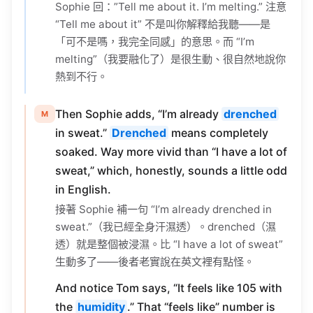
Sophie 回：”Tell me about it. I’m melting.” 注意
“Tell me about it” 不是叫你解釋給我聽——是
「可不是嗎，我完全同感」的意思。而 “I’m
melting”（我要融化了）是很生動、很自然地說你
熱到不行。
Then Sophie adds, “I’m already
drenched
M
in sweat.”
Drenched
means completely
soaked. Way more vivid than “I have a lot of
sweat,” which, honestly, sounds a little odd
in English.
接著 Sophie 補一句 “I’m already drenched in
sweat.”（我已經全身汗濕透）。drenched（濕
透）就是整個被浸濕。比 “I have a lot of sweat”
生動多了——後者老實說在英文裡有點怪。
And notice Tom says, “It feels like 105 with
the
humidity
.” That “feels like” number is