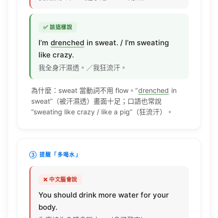
✅ 該這樣說
I’m
drenched
in
sweat
. /
I’m
sweating
like
crazy
.
我全身汗濕透。／我狂流汗。
為什麼：
sweat
當動詞不用
flow
。”
drenched
in
sweat
”（被汗濕透）畫面十足；口語也常說
“
sweating
like
crazy
/
like
a
pig
”（狂流汗）。
③ 提醒「多喝水」
❌ 中文腦會說
You should
drink
more
water
for your
body
.