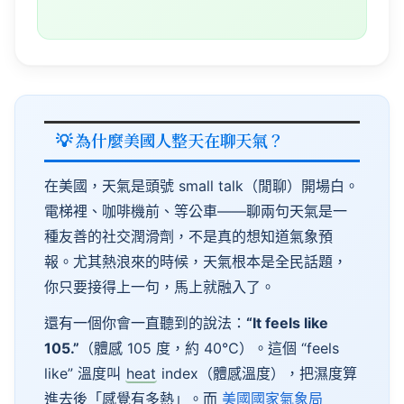
💡 為什麼美國人整天在聊天氣？
在美國，天氣是頭號
small
talk
（閒聊）開場白。
電梯裡、咖啡機前、等公車——聊兩句天氣是一
種友善的社交潤滑劑，不是真的想知道氣象預
報。尤其熱浪來的時候，天氣根本是全民話題，
你只要接得上一句，馬上就融入了。
還有一個你會一直聽到的說法：
“It
feels
like
105.”
（體感 105 度，約 40℃）。這個 “
feels
like
” 溫度叫
heat
index
（體感溫度），把濕度算
進去後「感覺有多熱」。而
美國國家氣象局