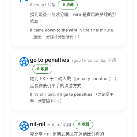
撐到最後一刻才分曉。wire 是賽馬終點線的那
條線。
It came
down to the wire
in the final minute.
（最後一分鐘才分出勝負。）
go to penalties
/goʊ tə ˈpɛn.əl.tiz/ 片語
🔖 收藏
踢到 PK、十二碼大戰（penalty shootout）；
延長賽後仍平手的決勝方式。
If it’s still tied, it’ll
go to penalties
.（要是還平
手，就要踢 PK。）
nil-nil
/nɪl nɪl/ 名詞
🔖 收藏
零比零。nil 是英式英文在運動比分裡的
「零」。