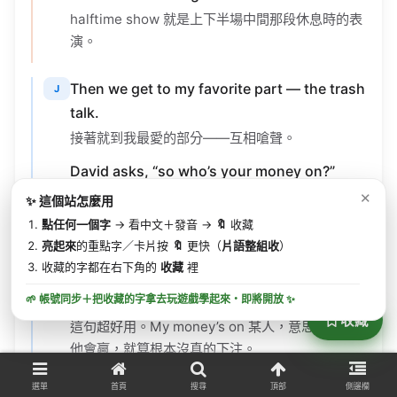
演。
Then we get to my favorite part — the trash
J
talk.
接著就到我最愛的部分——互相嗆聲。
David asks, “so who’s your money on?”
David 問：「那你賭誰贏？」
✕
✨ 這個站怎麼用
That’s a fantastic little phrase. “My money’s
點任何一個字
→ 看中文＋發音 →
🔖
收藏
on someone” means that’s who you’re
亮起來
的重點字／卡片按
🔖
更快（
片語整組收
）
betting will win, even when there’s no
收藏的字都在右下角的
收藏
裡
actual money on the table.
🌱 帳號同步＋把收藏的字拿去玩遊戲學起來・
即將開放
✨
這句超好用。My money’s on 某人，意思是你賭
收藏
他會贏，就算根本沒真的下注。
You can say “my money’s on Brazil” or “I’d
put money on France.”
選單
首頁
搜尋
頂部
側邊欄