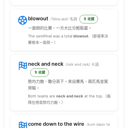
blowout
/ˈbloʊ.aʊt/ 名詞
🔖 收藏
一面倒的比賽，一方大比分輕鬆贏。
The semifinal was a total
blowout
.（那場準決
賽根本一面倒。）
neck and neck
/nɛk ənd nɛk/ 片語
🔖 收藏
勢均力敵、難分高下。來自賽馬，兩匹馬並駕
齊驅。
Both teams are
neck and neck
at the top.（兩
隊在榜首勢均力敵。）
come down to the wire
/kʌm daʊn tə
ðə waɪr/ 片語
🔖 收藏