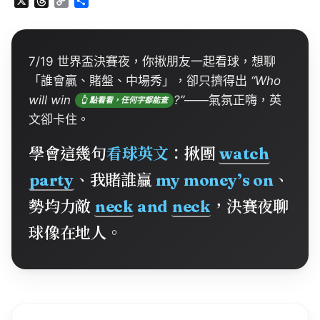
X
T
C
分
h
o
享
r
p
e
y
a
L
7/19 世界盃決賽夜，你揪朋友一起看球，想聊
d
i
「誰會贏、賭盤、中場秀」，卻只擠得出
“Who
s
n
will
win
?”
——氣氛正嗨，英文卻卡住。
k
學會這幾句
看球英文
：揪團
watch
party
、我賭誰贏
my
money’s
on
、
勢均力敵
neck
and
neck
，決賽夜聊
球像在地人。