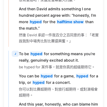
And then David admits something I one
hundred percent agree with: “honestly, I’m
more
hyped
for the
halftime show
than
the match.”
然後 David 承認一件我百分之百同意的事：「老實
說我對中場秀比對比賽還興奮。」
To be
hyped
for something means you’re
J
really, genuinely excited about it.
be hyped for 某件事，就是你真的超級期待它。
You can be
hyped
for a game,
hyped
for a
trip, or
hyped
for a concert.
你可以對比賽超期待、對旅行超期待，或對演唱會
超期待。
And this year, honestly, who can blame him
for being more
hyped
about the show?