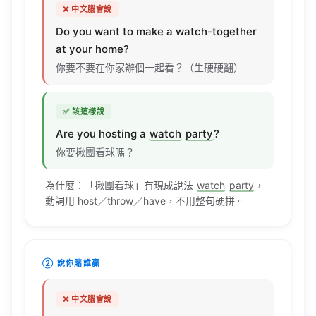
Do you
want
to
make
a
watch-together
at your
home
?
你要不要在你家辦個一起看？（生硬硬翻）
✅ 該這樣說
Are you
hosting
a
watch
party
?
你要揪團看球嗎？
為什麼：「揪團看球」有現成說法
watch
party
，
動詞用
host
／
throw
／have，不用整句硬拼。
② 說你賭誰贏
❌ 中文腦會說
I
bet
Brazil
will
win
one
hundred