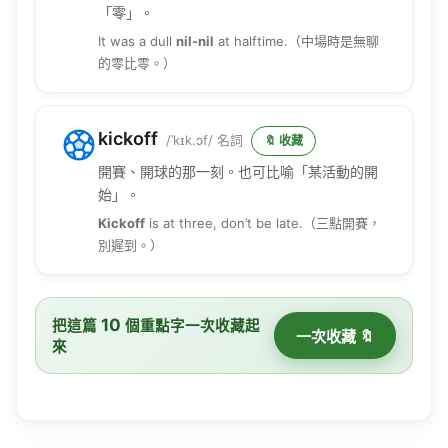
It was a dull
nil-nil
at halftime.（中場時是無聊
的零比零。）
kickoff
/ˈkɪk.ɔf/ 名詞
🔖 收藏
開賽、開球的那一刻。也可比喻「某活動的開
始」。
Kickoff
is at three, don’t be late.（三點開賽，
別遲到。）
10
把這篇
個重點字一次收藏起
一次收藏 🔖
來