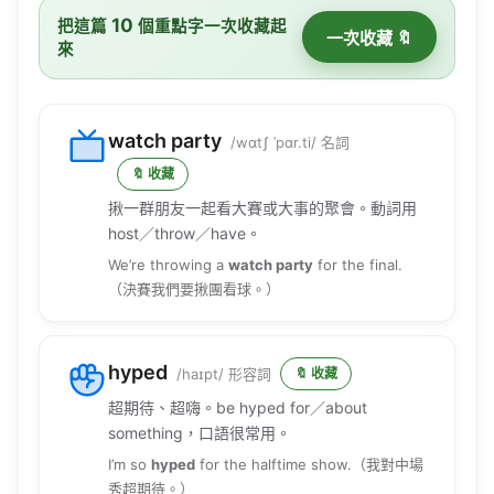
一次收藏 🔖
來
watch party
/wɑtʃ ˈpɑr.ti/ 名詞
🔖 收藏
揪一群朋友一起看大賽或大事的聚會。動詞用
host／throw／have。
We’re throwing a
watch party
for the final.
（決賽我們要揪團看球。）
hyped
/haɪpt/ 形容詞
🔖 收藏
超期待、超嗨。be hyped for／about
something，口語很常用。
I’m so
hyped
for the halftime show.（我對中場
秀超期待。）