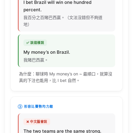
percent
.
我百分之百賭巴西贏。（文法沒錯但不夠道
地）
✅ 該這樣說
My
money’s
on
Brazil
.
我賭巴西贏。
為什麼：聊球時 My
money’s
on ~ 最順口，就算沒
真的下注也能用，比 I
bet
自然。
③ 形容比賽勢均力敵
❌ 中文腦會說
The two
teams
are the
same
strong
.
兩隊一樣強。（
same
strong
文法錯）