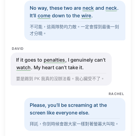
It’ll
come
down to the
wire
.
不可能，這兩隊勢均力敵。一定會撐到最後一刻
才分曉。
DAVID
If it
goes
to
penalties
, I
genuinely
can’t
watch
. My
heart
can’t
take
it.
要是踢到 PK 我真的沒辦法看。我心臟受不了。
RACHEL
Please
,
you’ll
be
screaming
at the
screen
like
everyone
else
.
拜託，你到時候會跟大家一樣對著螢幕大叫啦。
DAVID