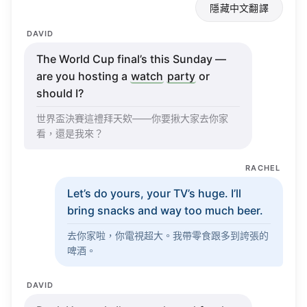
DAVID
The
World
Cup
final’s
this
Sunday
—
are you
hosting
a
watch
party
or
should I?
世界盃決賽這禮拜天欸——你要揪大家去你家
看，還是我來？
RACHEL
Let’s
do yours, your TV’s
huge
.
I’ll
bring
snacks
and
way
too
much
beer
.
去你家啦，你電視超大。我帶零食跟多到誇張的
啤酒。
DAVID
Deal
.
Honestly
I’m
more
hyped
for the