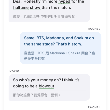
halftime
show
than the
match
.
成交。老實說我對中場秀比對比賽還興奮。
RACHEL
Same
!
BTS
,
Madonna
, and
Shakira
on
the
same
stage
? That’s
history
.
我也是！
BTS
跟
Madonna
、
Shakira
同台？這
是歷史級的欸。
DAVID
So who’s your
money
on? I
think
it’s
going
to be a
blowout
.
那你賭誰贏？我覺得會一面倒。
RACHEL
No
way
, these two are
neck
and
neck
.