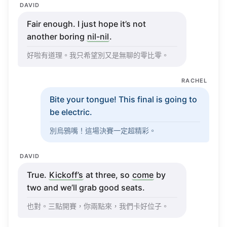
Fair
enough
. I just
hope
it’s not
another
boring
nil-nil
.
好啦有道理。我只希望別又是無聊的零比零。
RACHEL
Bite
your
tongue
! This
final
is
going
to
be
electric
.
別烏鴉嘴！這場決賽一定超精彩。
DAVID
True
.
Kickoff’s
at three, so
come
by
two and
we’ll
grab
good
seats
.
也對。三點開賽，你兩點來，我們卡好位子。
RACHEL