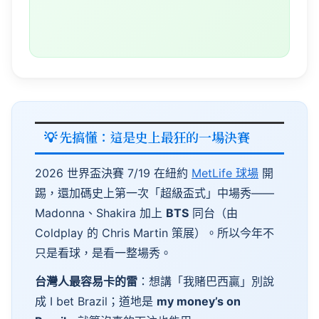
💡 先搞懂：這是史上最狂的一場決賽
2026 世界盃決賽 7/19 在紐約
MetLife 球場
開
踢，還加碼史上第一次「超級盃式」中場秀——
Madonna
、
Shakira
加上
BTS
同台（由
Coldplay
的
Chris
Martin
策展）。所以今年不
只是看球，是看一整場秀。
台灣人最容易卡的雷
：想講「我賭巴西贏」別說
成 I
bet
Brazil
；道地是
my
money’s
on
Brazil
，就算沒真的下注也能用。