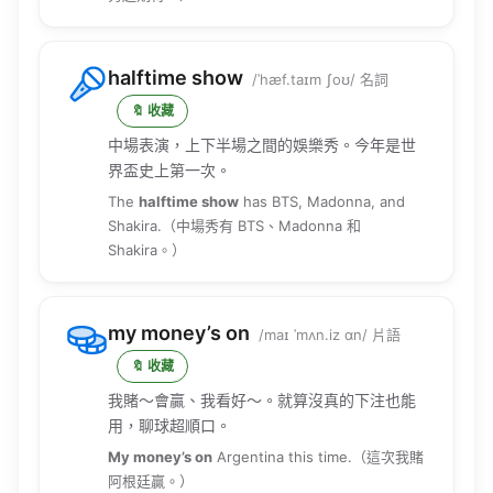
halftime show
/ˈhæf.taɪm ʃoʊ/ 名詞
🔖 收藏
中場表演，上下半場之間的娛樂秀。今年是世
界盃史上第一次。
The
halftime show
has BTS, Madonna, and
Shakira.（中場秀有 BTS、Madonna 和
Shakira。）
my money’s on
/maɪ ˈmʌn.iz ɑn/ 片語
🔖 收藏
我賭～會贏、我看好～。就算沒真的下注也能
用，聊球超順口。
My money’s on
Argentina this time.（這次我賭
阿根廷贏。）