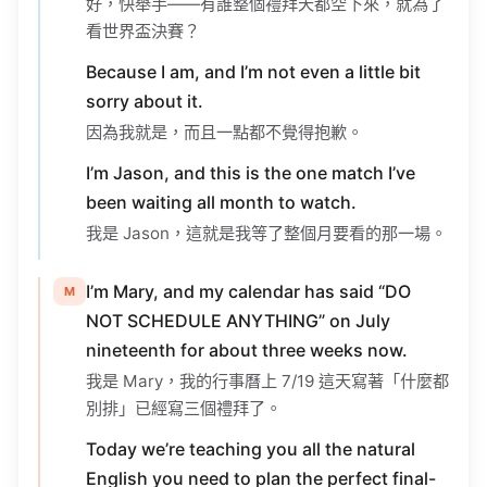
看世界盃決賽？
Because I am, and I’m not even a little bit
sorry about it.
因為我就是，而且一點都不覺得抱歉。
I’m Jason, and this is the one match I’ve
been waiting all month to watch.
我是 Jason，這就是我等了整個月要看的那一場。
I’m Mary, and my calendar has said “DO
M
NOT SCHEDULE ANYTHING” on July
nineteenth for about three weeks now.
我是 Mary，我的行事曆上 7/19 這天寫著「什麼都
別排」已經寫三個禮拜了。
Today we’re teaching you all the natural
English you need to plan the perfect final-
night
watch party
— from bragging about