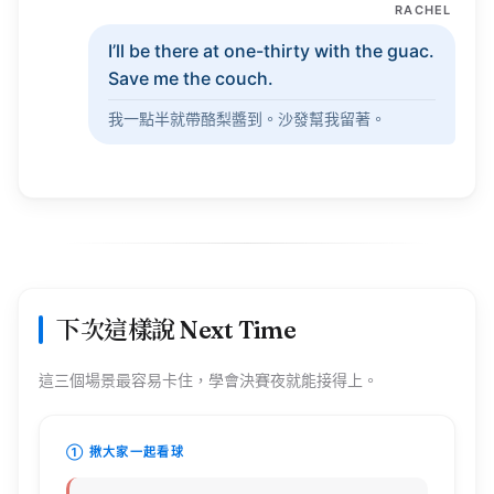
I’ll
be there at
one-thirty
with the
guac
.
Save
me the
couch
.
我一點半就帶酪梨醬到。沙發幫我留著。
下次這樣說 Next Time
這三個場景最容易卡住，學會決賽夜就能接得上。
① 揪大家一起看球
❌ 中文腦會說