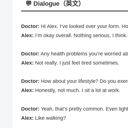
💬 Dialogue（英文）
Doctor
:
Hi
Alex
.
I’ve
looked
over your
form
.
H
Alex
:
I’m
okay
overall
.
Nothing
serious
, I
think
.
Doctor
:
Any
health
problems
you’re
worried
ab
Alex
:
Not
really
. I just
feel
tired
sometimes.
Doctor
:
How
about your
lifestyle
? Do you
exer
Alex
:
Honestly
, not
much
. I
sit
a
lot
at
work
.
Doctor
:
Yeah
, that’s
pretty
common
.
Even
ligh
Alex
:
Like
walking
?