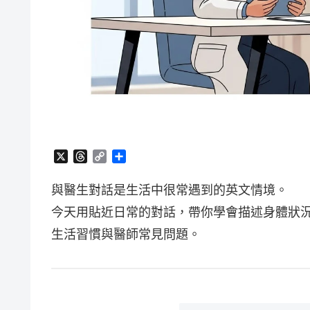
X
T
C
分
h
o
享
r
p
與醫生對話是生活中很常遇到的英文情境。
e
y
a
L
今天用貼近日常的對話，帶你學會描述身體狀
d
i
生活習慣與醫師常見問題。
s
n
k