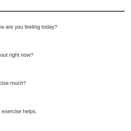
ow
are you
feeling
today
?
out
right
now
?
cise
much
?
t
exercise
helps
.