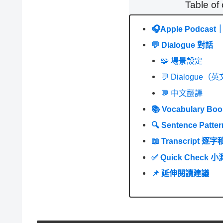
Table of
🎧Apple Podcast｜
💬 Dialogue 對話
🧩 場景設定
💬 Dialogue（
💬 中文翻譯
📚 Vocabulary B
🔍 Sentence Pat
📖 Transcript 逐字
✅ Quick Check 
📌 延伸閱讀建議