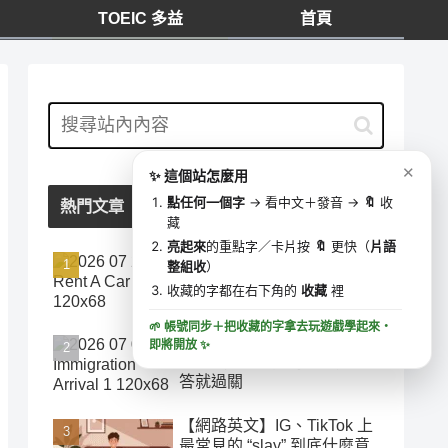
TOEIC 多益
首頁
我的收藏
⋯
✕
0 字
去學這些字 ▶
✕
✨ 這個站怎麼用
🔍
收藏時間
點任何一個字
→ 看中文＋發音 →
🔖
收
熱門文章
藏
亮起來
的重點字／卡片按
🔖
更快（
片語
「加油」千萬別說 add oil！
整組收
）
美國租車加油最容易搞錯的
收藏的字都在右下角的
收藏
裡
英文
🌱 帳號同步＋把收藏的字拿去玩遊戲學起來・
在美國海關被追問到語塞？
即將開放
✨
5 個移民官必問句型，這樣
答就過關
【網路英文】IG、TikTok 上
最常見的 “slay” 到底什麼意