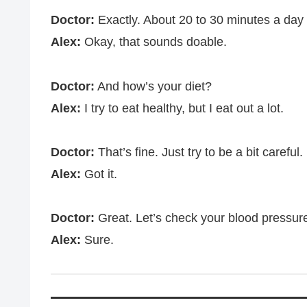
Doctor
:
Exactly
. About 20 to 30
minutes
a
day
Alex
:
Okay
, that
sounds
doable
.
Doctor
:
And
how’s
your
diet
?
Alex
:
I
try
to
eat
healthy
, but I
eat
out a
lot
.
Doctor
:
That’s
fine
. Just
try
to be a
bit
careful
.
Alex
:
Got
it.
Doctor
:
Great
.
Let’s
check
your
blood
pressur
Alex
:
Sure
.