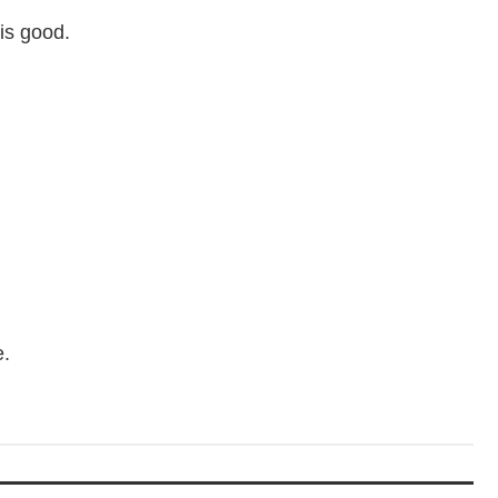
is
good
.
e
.