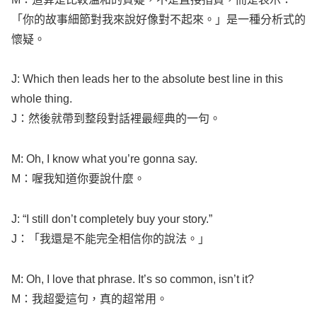
「你的故事細節對我來說好像對不起來。」是一種分析式的
懷疑。
J: Which then
leads
her to the
absolute
best
line
in this
whole
thing
.
J：然後就帶到整段對話裡最經典的一句。
M: Oh, I
know
what
you’re
gonna
say
.
M：喔我知道你要說什麼。
J: “I
still
don’t
completely
buy
your
story
.”
J：「我還是不能完全相信你的說法。」
M: Oh, I
love
that
phrase
. It’s so
common
,
isn’t
it?
M：我超愛這句，真的超常用。