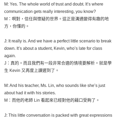
M: Yes. The
whole
world
of
trust
and
doubt
. It’s where
communication
gets
really
interesting
, you
know
?
M：啊對，信任與懷疑的世界。這正是溝通變得有趣的地
方，你懂的。
J: It
really
is. And we have a
perfect
little
scenario
to
break
down. It’s about a
student
,
Kevin
, who’s
late
for
class
again
.
J：真的。而且我們有一段非常合適的情境要解析。就是學
生
Kevin
又再度上課遲到了。
M: And his
teacher
, Ms.
Lin
, who
sounds
like
she’s just
about had it with his
stories
.
M：而他的老師
Lin
看起來已經對他的藉口受夠了。
J: This
little
conversation
is
packed
with
great
expressions