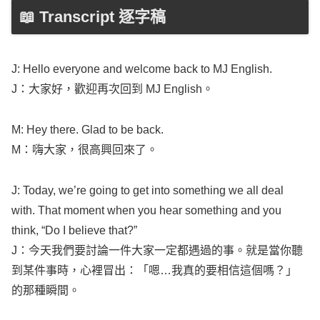
📖 Transcript 逐字稿
J:
Hello
everyone
and
welcome
back
to MJ
English
.
J：大家好，歡迎再次回到 MJ
English
。
M:
Hey
there.
Glad
to be
back
.
M：嗨大家，很高興回來了。
J:
Today
,
we’re
going
to
get
into
something
we
all
deal
with. That
moment
when you
hear
something
and you
think
, “Do I
believe
that?”
J：今天我們要討論一件大家一定都遇過的事。就是當你聽
到某件事時，心裡冒出：「嗯…我真的要相信這個嗎？」
的那種瞬間。