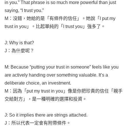
in you.” That
phrase
is so
much
more
powerful
than just
saying
, “I
trust
you.”
M：沒錯，她給的是「有條件的信任」。她說「I
put
my
trust
in you」。比起單純的「I
trust
you」強多了。
J:
Why
is that?
J：為什麼呢？
M:
Because
“
putting
your
trust
in
someone
”
feels
like
you
are
actively
handing
over
something
valuable
. It’s a
deliberate
choice
, an
investment
.
M：因為「
put
my
trust
in you」像是你把珍貴的信任「親手
交給對方」，是一種明確的選擇和投資。
J: So it
implies
there are
strings
attached
.
J：所以代表一定會有附帶條件。