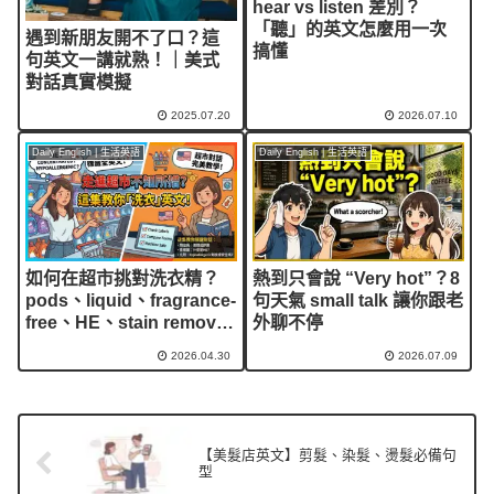
hear vs listen 差別？
「聽」的英文怎麼用一次
遇到新朋友開不了口？這
搞懂
句英文一講就熟！｜美式
對話真實模擬
2025.07.20
2026.07.10
Daily English | 生活英語
Daily English | 生活英語
如何在超市挑對洗衣精？
熱到只會說 “Very hot”？8
pods、liquid、fragrance-
句天氣 small talk 讓你跟老
free、HE、stain remover
外聊不停
這些字搞得頭很痛？
2026.04.30
2026.07.09
【美髮店英文】剪髮、染髮、燙髮必備句
型