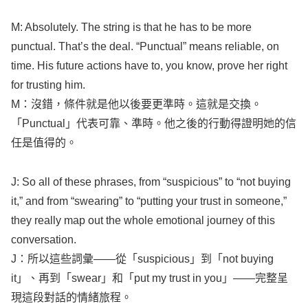
M:
Absolutely
. The
string
is that he has to be
more
punctual
. That’s the
deal
. “
Punctual
”
means
reliable
, on
time
. His
future
actions
have to, you
know
,
prove
her
right
for
trusting
him.
M：沒錯，條件就是他以後要更準時。這就是交換。
「
Punctual
」代表可靠、準時。他之後的行動得證明她的信
任是值得的。
J: So
all
of these
phrases
, from “
suspicious
” to “not
buying
it,” and from “
swearing
” to “
putting
your
trust
in
someone
,”
they
really
map
out the
whole
emotional
journey
of this
conversation
.
J：所以這些詞彙——從「
suspicious
」到「not
buying
it」、再到「
swear
」和「
put
my
trust
in you」——完整呈
現這段對話的情緒旅程。