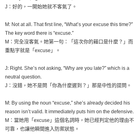
J：好的，一開始她就不客氣了。
M: Not at
all
. That
first
line
, “
What’s
your
excuse
this
time
?”
The
key
word
there is “
excuse
.”
M：完全沒客氣。她第一句：「這次你的藉口是什麼？」而
重點字就是「
excuse
」。
J:
Right
. She’s not
asking
, “
Why
are you
late
?” which is a
neutral
question
.
J：沒錯，她不是問「你為什麼遲到？」那是中性的提問。
M: By
using
the
noun
“
excuse
,” she’s
already
decided
his
reason
isn’t
valid
. It
immediately
puts
him on the
defensive
.
M：當她用「
excuse
」這個名詞時，她已經判定他的理由不
可靠，也讓他瞬間進入防禦狀態。