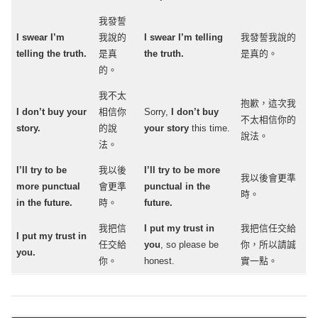
我發誓
I
swear
I’m
我說的
I
swear
I’m
telling
我發誓我說的
telling
the
truth
.
是真
the
truth
.
是真的。
的。
我不太
抱歉，這次我
I
don’t
buy
your
相信你
Sorry
,
I
don’t
buy
不太相信你的
story
.
的說
your
story
this
time
.
說法。
法。
I’ll
try
to be
我以後
I’ll
try
to be
more
我以後會更準
more
punctual
會更準
punctual
in the
時。
in the
future
.
時。
future
.
我把信
I
put
my
trust
in
我把信任交給
I
put
my
trust
in
任交給
you
, so
please
be
你，所以請誠
you.
你。
honest
.
實一點。