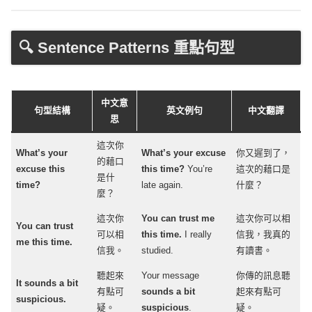
🔍 Sentence Patterns 重點句型
中文意
句型結構
英文例句
中文翻譯
思
這次你
What’s
your
What’s
your
excuse
你又遲到了，
的藉口
excuse
this
this
time
?
You’re
這次的藉口是
是什
time
?
late
again
.
什麼？
麼？
這次你
You can
trust
me
這次你可以相
You can
trust
可以相
this
time
.
I
really
信我，我真的
me this
time
.
信我。
studied
.
有讀書。
聽起來
Your
message
你傳的訊息聽
It
sounds
a
bit
有點可
sounds
a
bit
起來有點可
suspicious
.
疑。
suspicious
.
疑。