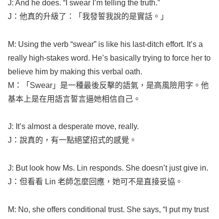
J: And he does. “I
swear
I’m
telling
the
truth
.”
J：他真的升級了：「我發誓我說的是實話。」
M:
Using
the
verb
“
swear
” is
like
his
last-ditch
effort
. It’s a
really
high-stakes
word
. He’s
basically
trying
to
force
her to
believe
him by
making
this
verbal
oath
.
M：「
Swear
」是一種最後反擊的語氣，是高風險用字。他
基本上是在用語言誓言逼她相信自己。
J: It’s
almost
a
desperate
move
,
really
.
J：說真的，有一點絕望招式的感覺。
J: But
look
how
Ms.
Lin
responds
. She
doesn’t
just
give
in.
J：但看看
Lin
老師怎麼回應，她可不是直接妥協。
M: No, she
offers
conditional
trust
. She
says
, “I
put
my
trust