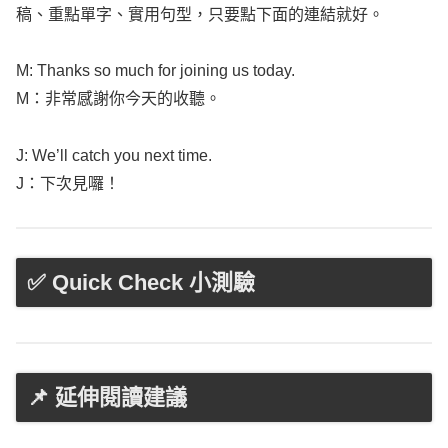
稿、重點單字、實用句型，只要點下面的連結就好。
M:
Thanks
so
much
for
joining
us
today
.
M：非常感謝你今天的收聽。
J:
We’ll
catch
you
next
time
.
J：下次見囉！
✅ Quick Check 小測驗
📌 延伸閱讀建議