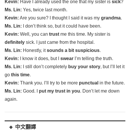
Kevin
:
Have I
already
used
the one that my
sister
is
sick
?
Ms.
Lin
:
Yes,
twice
last
month
.
Kevin
:
Are you
sure
? I
thought
I
said
it was my
grandma
.
Ms.
Lin
:
I
don’t
think
so, but it could have been.
Kevin
:
Well
, you can
trust
me this
time
. My
sister
is
definitely
sick
. I just
came
from the
hospital
.
Ms.
Lin
:
Honestly
, it
sounds
a
bit
suspicious
.
Kevin
:
I
know
it does, but I
swear
I’m
telling
the
truth
.
Ms.
Lin
:
I
still
don’t
completely
buy
your
story
, but
I’ll
let
it
go
this
time
.
Kevin
:
Thank
you.
I’ll
try
to be
more
punctual
in the
future
.
Ms.
Lin
:
Good
. I
put
my
trust
in you
.
Don’t
let
me down
again
.
🔹 中文翻譯