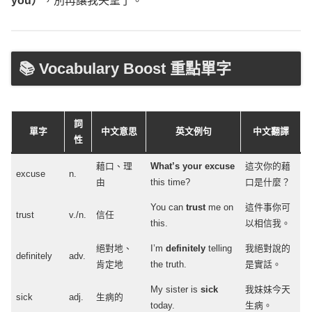
you）
，別再讓我失望了。
📚 Vocabulary Boost 重點單字
詞
單字
中文意思
英文例句
中文翻譯
性
藉口、理
What’s
your
excuse
這次你的藉
excuse
n.
由
this
time
?
口是什麼？
You can
trust
me on
這件事你可
trust
v./n.
信任
this.
以相信我。
絕對地、
I’m
definitely
telling
我絕對說的
definitely
adv
.
肯定地
the
truth
.
是實話。
My
sister
is
sick
我妹妹今天
sick
adj
.
生病的
today
.
生病。