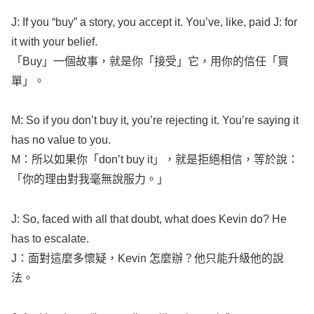
J: If you “
buy
” a
story
, you
accept
it.
You’ve
,
like
,
paid
J: for
it with your
belief
.
「
Buy
」一個故事，就是你「接受」它，用你的信任「買
單」。
M: So if you
don’t
buy
it,
you’re
rejecting
it.
You’re
saying
it
has no
value
to you.
M：所以如果你「
don’t
buy
it」，就是拒絕相信，等於說：
「你的理由對我毫無說服力。」
J: So,
faced
with
all
that
doubt
,
what
does
Kevin
do? He
has to
escalate
.
J：面對這麼多懷疑，
Kevin
怎麼辦？他只能升級他的說
法。