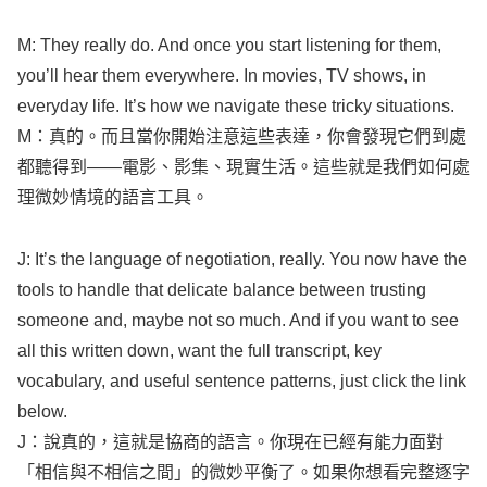
M: They
really
do. And
once
you
start
listening
for them,
you’ll
hear
them
everywhere
. In
movies
, TV
shows
, in
everyday
life
. It’s
how
we
navigate
these
tricky
situations
.
M：真的。而且當你開始注意這些表達，你會發現它們到處
都聽得到——電影、影集、現實生活。這些就是我們如何處
理微妙情境的語言工具。
J: It’s the
language
of
negotiation
,
really
. You
now
have the
tools
to
handle
that
delicate
balance
between
trusting
someone
and,
maybe
not so
much
. And if you
want
to
see
all
this
written
down,
want
the
full
transcript
,
key
vocabulary
, and
useful
sentence
patterns
, just
click
the
link
below
.
J：說真的，這就是協商的語言。你現在已經有能力面對
「相信與不相信之間」的微妙平衡了。如果你想看完整逐字