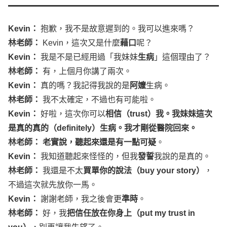
Kevin
：
抱歉，我不是故意遲到的。我可以進來嗎？
林老師：
Kevin
，這次又是什麼
藉口
呢？
Kevin
：
我是不是已經用過「我妹妹
生病
」這個理由了？
林老師：
有，上個月你講了兩次。
Kevin
：
真的嗎？我記得我說的是
阿嬤
生病。
林老師：
我不太確定，不過也有可能啦。
Kevin
：
好啦，這次你可以
相信（
trust
）我。我妹妹這次
是真的真的（
definitely
）生病。我才剛從醫院回來。
林老師： 老實說，聽起來還是有一點可疑
。
Kevin
：
我知道聽起來怪怪的，但我
發誓
我說的是真的。
林老師：
我還是不太
買單你的說法（
buy
your
story
）
，
不過這次就先放你一馬。
Kevin
：
謝謝老師，我之後會更
準時
。
林老師：
好，我
把信任放在你身上（
put
my
trust
in