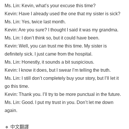
Ms.
Lin
:
Kevin
,
what’s
your
excuse
this
time
?
Kevin
: Have I
already
used
the one that my
sister
is
sick
?
Ms.
Lin
: Yes,
twice
last
month
.
Kevin
: Are you
sure
? I
thought
I
said
it was my
grandma
.
Ms.
Lin
: I
don’t
think
so, but it could have been.
Kevin
:
Well
, you can
trust
me this
time
. My
sister
is
definitely
sick
. I just
came
from the
hospital
.
Ms.
Lin
:
Honestly
, it
sounds
a
bit
suspicious
.
Kevin
: I
know
it does, but I
swear
I’m
telling
the
truth
.
Ms.
Lin
: I
still
don’t
completely
buy
your
story
, but
I’ll
let
it
go this
time
.
Kevin
:
Thank
you.
I’ll
try
to be
more
punctual
in the
future
.
Ms.
Lin
:
Good
. I
put
my
trust
in you.
Don’t
let
me down
again
.
🔹 中文翻譯