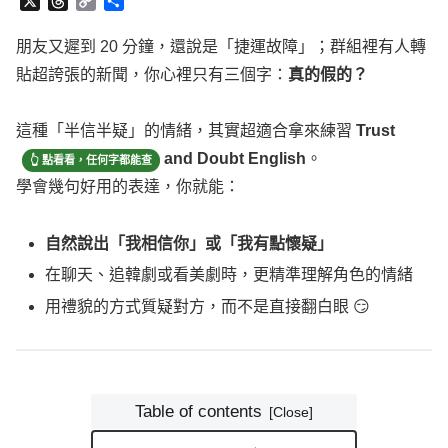
X
T
C
分
h
o
享
r
p
朋友又遲到 20 分鐘，還說是「捷運故障」；群組裡有人轉
e
y
貼超誇張的新聞，你心裡只有三個字：
真的假的？
a
L
d
i
s
n
這種「半信半疑」的情緒，其實超適合拿來練習
Trust
and
k
Doubt
English
。
學會幾句好用的表達，你就能：
自然說出「我相信你」或「我有點懷疑」
在聊天、追韓劇或看美劇時，更精準理解角色的情緒
用禮貌的方式質疑對方，而不是直接翻白眼 😏
Table of contents