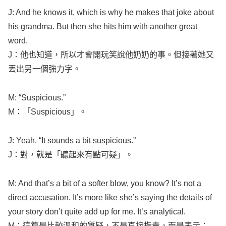
J: And he
knows
it, which is
why
he
makes
that
joke
about
his
grandma
. But then she
hits
him with
another
great
word
.
J：他也知道，所以才會開玩笑說他奶奶的事。但接著她又
丟出另一個強力字。
M: “
Suspicious
.”
M：「
Suspicious
」。
J:
Yeah
. “It
sounds
a
bit
suspicious
.”
J：對，就是「聽起來有點可疑」。
M: And that’s a
bit
of a
softer
blow
, you
know
? It’s not a
direct
accusation
. It’s
more
like
she’s
saying
the
details
of
your
story
don’t
quite
add
up for me. It’s
analytical
.
M：這算是比較溫和的質疑，不是直接指責，而是表示：