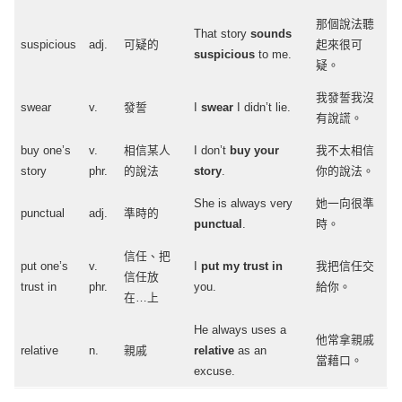
那個說法聽
That
story
sounds
suspicious
adj
.
可疑的
起來很可
suspicious
to me.
疑。
我發誓我沒
swear
v.
發誓
I
swear
I
didn’t
lie
.
有說謊。
buy
one’s
v.
相信某人
I
don’t
buy
your
我不太相信
story
phr
.
的說法
story
.
你的說法。
She is always very
她一向很準
punctual
adj
.
準時的
punctual
.
時。
信任、把
put
one’s
v.
I
put
my
trust
in
我把信任交
信任放
trust
in
phr
.
you.
給你。
在…上
He always
uses
a
他常拿親戚
relative
n.
親戚
relative
as an
當藉口。
excuse
.