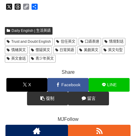
X
T
C
分
h
o
享
r
p
e
y
a
L
Daily English | 生活英語
d
i
Trust and Doubt English
信任英文
口語表達
情境對話
s
n
k
情緒英文
懷疑英文
日常英語
美劇英文
英文句型
英文會話
青少年英文
Share
X
Facebook
LINE
復制
留言
MJFollow