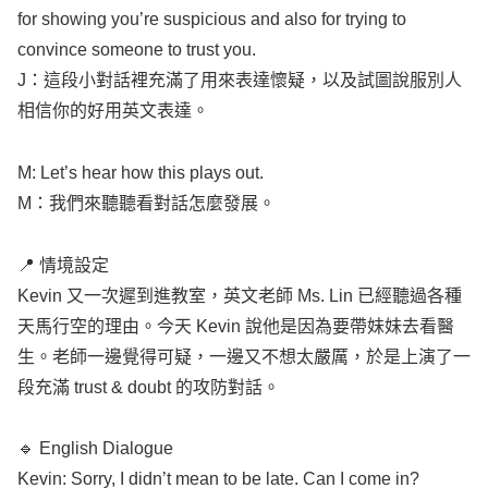
for
showing
you’re
suspicious
and also for
trying
to
convince
someone
to
trust
you.
J：這段小對話裡充滿了用來表達懷疑，以及試圖說服別人
相信你的好用英文表達。
M:
Let’s
hear
how
this
plays
out.
M：我們來聽聽看對話怎麼發展。
📍 情境設定
Kevin
又一次遲到進教室，英文老師 Ms.
Lin
已經聽過各種
天馬行空的理由。今天
Kevin
說他是因為要帶妹妹去看醫
生。老師一邊覺得可疑，一邊又不想太嚴厲，於是上演了一
段充滿
trust
&
doubt
的攻防對話。
🔹
English
Dialogue
Kevin
:
Sorry
, I
didn’t
mean
to be
late
. Can I
come
in?