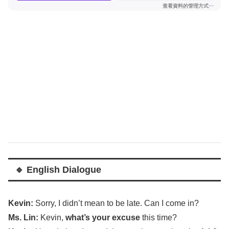
🔹 English Dialogue
Kevin
:
Sorry
, I
didn’t
mean
to be
late
. Can I
come
in?
Ms.
Lin
:
Kevin
,
what’s
your
excuse
this
time
?