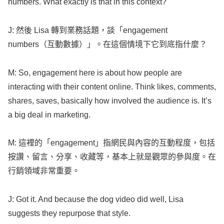
numbers
.
What
exactly
is that in this
context
?
J: 然後
Lisa
轉到業務話題，談「
engagement
numbers
（互動數據）」。在這個情境下它到底指什麼？
M: So,
engagement
here is about
how
people
are
interacting
with their
content
online
.
Think
likes
,
comments
,
shares
,
saves
,
basically
how
involved
the
audience
is. It’s
a
big
deal
in
marketing
.
M: 這裡的「
engagement
」指網民與內容的互動程度，包括
按讚、留言、分享、收藏等，基本上就是觀眾的參與度。在
行銷領域非常重要。
J:
Got
it. And
because
the
dog
video
did
well
,
Lisa
suggests
they
repurpose
that
style
.