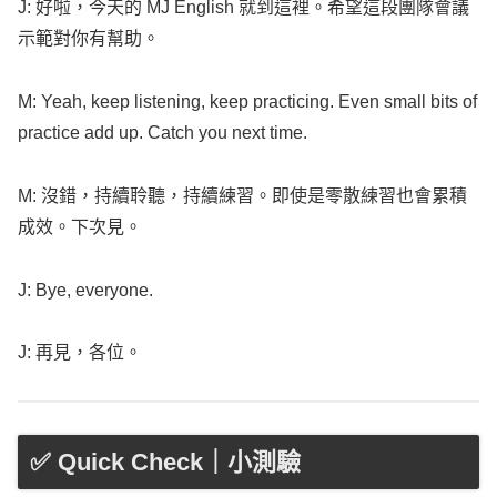
J: 好啦，今天的 MJ
English
就到這裡。希望這段團隊會議
示範對你有幫助。
M:
Yeah
,
keep
listening
,
keep
practicing
.
Even
small
bits
of
practice
add
up.
Catch
you
next
time
.
M: 沒錯，持續聆聽，持續練習。即使是零散練習也會累積
成效。下次見。
J:
Bye
,
everyone
.
J: 再見，各位。
✅ Quick Check｜小測驗