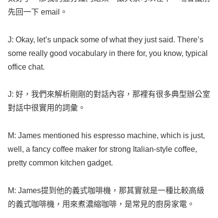
先回一下
email
。
J:
Okay
,
let
’s
unpack
some
of
what
they just
said
. There’s
some
really
good
vocabulary
in there for, you
know
,
typical
office
chat
.
J: 好，我們來解析剛剛的對話內容，那裡有很多典型辦公室
對話中很實用的詞彙。
M:
James
mentioned
his
espresso
machine
, which is just,
well
, a
fancy
coffee
maker
for
strong
Italian-style
coffee
,
pretty
common
kitchen
gadget
.
M:
James
提到他的義式咖啡機，那其實就是一種比較高級
的義式咖啡機，用來煮濃縮咖啡，是常見的廚房家電。