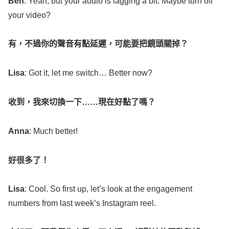
Ben
:
Yeah
, but your
audio
is
lagging
a
bit
.
Maybe
turn
off
your
video
?
有，不過你的聲音有點延遲，可能要把鏡頭關掉？
Lisa
:
Got
it,
let
me
switch
…
Better
now
?
收到，我來切換一下
……
現在好點了嗎？
Anna
:
Much
better
!
好很多了！
Lisa
:
Cool
. So
first
up,
let
’s
look
at the
engagement
numbers
from
last
week
’s
Instagram
reel
.