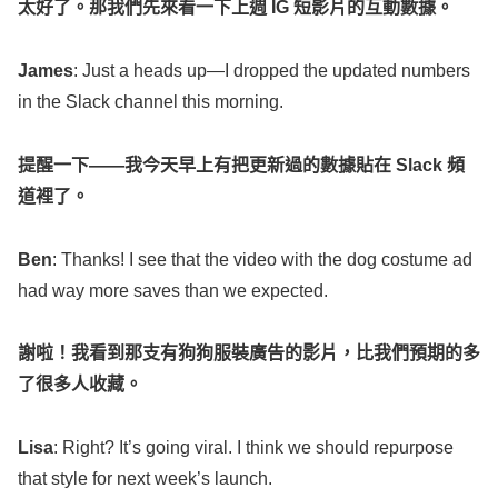
太好了。那我們先來看一下上週
IG
短影片的互動數據。
James
: Just a
heads
up—I
dropped
the
updated
numbers
in the
Slack
channel
this
morning
.
提醒一下
——
我今天早上有把更新過的數據貼在
Slack
頻
道裡了。
Ben
:
Thanks
! I
see
that the
video
with the
dog
costume
ad
had
way
more
saves
than we
expected
.
謝啦！我看到那支有狗狗服裝廣告的影片，比我們預期的多
了很多人收藏。
Lisa
:
Right
? It’s
going
viral
. I
think
we should
repurpose
that
style
for
next
week
’s
launch
.