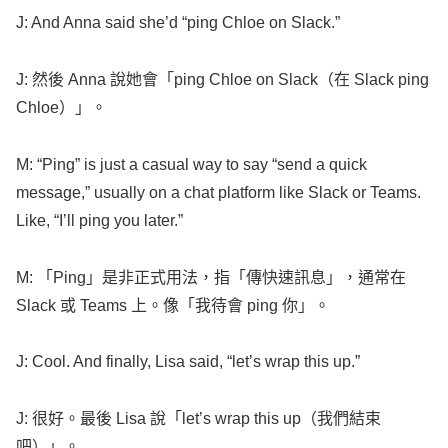
J: And
Anna
said
she’d “
ping
Chloe
on
Slack
.”
J: 然後
Anna
說她會「
ping
Chloe
on
Slack
（在
Slack
ping
Chloe
）」。
M: “
Ping
” is just a
casual
way
to
say
“
send
a
quick
message
,”
usually
on a
chat
platform
like
Slack
or
Teams
.
Like
, “I’ll
ping
you
later
.”
M: 「
Ping
」是非正式用法，指「傳快速訊息」，通常在
Slack
或
Teams
上。像「我待會
ping
你」。
J:
Cool
. And
finally
,
Lisa
said
, “
let
’s
wrap
this up.”
J: 很好。最後
Lisa
說「
let
’s
wrap
this up（我們結束
吧）」。