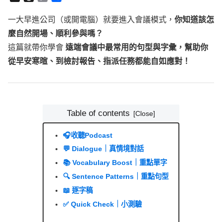
h
o
享
r
p
一大早進公司（或開電腦）就要進入會議模式，
你知道該怎
e
y
麼自然開場、順利參與嗎？
a
L
d
i
這篇就帶你學會
遠端會議中最常用的句型與字彙，幫助你
s
n
從早安寒暄、到檢討報告、指派任務都能自如應對！
k
Table of contents
🎧收聽Podcast
💬 Dialogue｜真情境對話
📚 Vocabulary Boost｜重點單字
🔍 Sentence Patterns｜重點句型
📖 逐字稿
✅ Quick Check｜小測驗