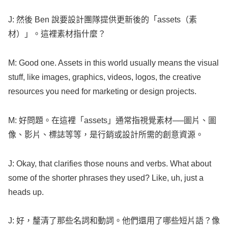
J: 然後
Ben
說要設計團隊提供更新後的「
assets
（素
材）」。這裡素材指什麼？
M:
Good
one.
Assets
in this
world
usually
means
the
visual
stuff
,
like
images
,
graphics
,
videos
,
logos
, the
creative
resources
you
need
for
marketing
or
design
projects
.
M: 好問題。在這裡「
assets
」通常指視覺素材──圖片、圖
像、影片、標誌等等，是行銷或設計所需的創意資源。
J:
Okay
, that
clarifies
those
nouns
and
verbs
.
What
about
some
of the
shorter
phrases
they
used
?
Like
, uh, just a
heads
up.
J: 好，釐清了那些名詞和動詞。他們還用了哪些短片語？像