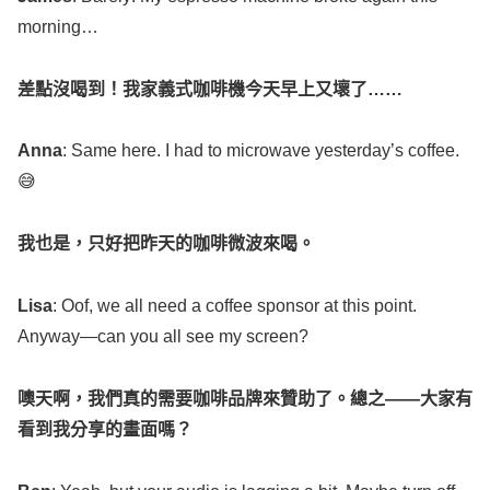
morning
…
差點沒喝到！我家義式咖啡機今天早上又壞了
……
Anna
:
Same
here. I had to
microwave
yesterday
’s
coffee
.
😅
我也是，只好把昨天的咖啡微波來喝。
Lisa
:
Oof
, we
all
need
a
coffee
sponsor
at this
point
.
Anyway
—can you
all
see
my
screen
?
噢天啊，我們真的需要咖啡品牌來贊助了。總之
——
大家有
看到我分享的畫面嗎？