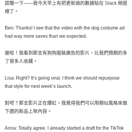
提醒一下——我今天早上有把更新過的數據貼在
Slack
頻道
裡了。
Ben
:
Thanks
! I
see
that the
video
with the
dog
costume
ad
had
way
more
saves
than we
expected
.
謝啦！我看到那支有狗狗服裝廣告的影片，比我們預期的多
了很多人收藏。
Lisa
:
Right
? It’s
going
viral
. I
think
we should
repurpose
that
style
for
next
week
’s
launch
.
對吧？那支影片正在爆紅。我覺得我們可以用類似風格來做
下週的新品上架內容。
Anna
:
Totally
agree
. I
already
started
a
draft
for the
TikTok