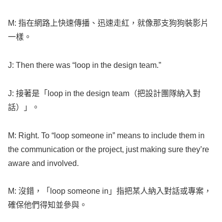
M: 指在網路上快速傳播、迅速走紅，就像那支狗狗裝影片
一樣。
J: Then there was “
loop
in the
design
team
.”
J: 接著是「
loop
in the
design
team
（把設計團隊納入對
話）」。
M:
Right
. To “
loop
someone
in”
means
to
include
them in
the
communication
or the
project
, just
making
sure
they’re
aware
and
involved
.
M: 沒錯，「
loop
someone
in」指把某人納入對話或專案，
確保他們得知並參與。