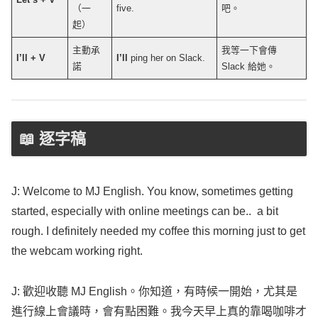
（一
five.
吧。
起）
主動承
我等一下會傳
I’ll + V
I’ll
ping
her on
Slack
.
諾
Slack
給她。
📖 逐字稿
J:
Welcome
to MJ
English
. You
know
, sometimes
getting
started
,
especially
with
online
meetings
can be.. a
bit
rough
. I
definitely
needed
my
coffee
this
morning
just to
get
the
webcam
working
right
.
J: 歡迎收聽 MJ
English
。你知道，有時候一開始，尤其是
進行線上會議時，會有點困難。我今天早上真的靠喝咖啡才