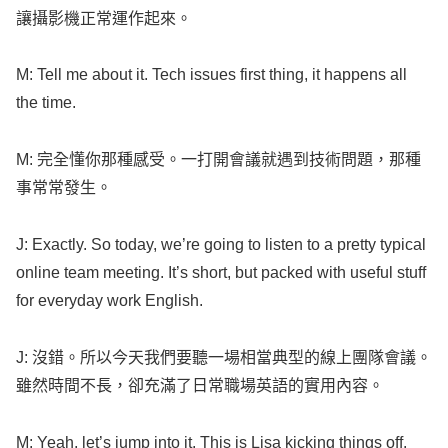
讓攝影機正常運作起來。
M:
Tell
me about it.
Tech
issues
first
thing
, it
happens
all
the
time
.
M: 完全懂你那種感受。一打開會議就遇到技術問題，那種
事常常發生。
J:
Exactly
. So
today
, we’re
going
to
listen
to a
pretty
typical
online
team
meeting
. It’s
short
, but
packed
with
useful
stuff
for
everyday
work
English
.
J: 沒錯。所以今天我們要聽一場相當典型的線上團隊會議。
雖然時間不長，卻充滿了日常職場英語的實用內容。
M:
Yeah
,
let
’s
jump
into it. This is
Lisa
kicking
things
off.