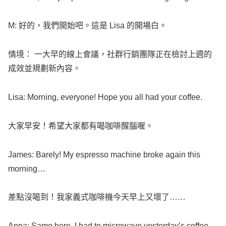
M: 好的，我們開始吧。這是
Lisa
的開場白。
情境： 一大早的線上會議，社群行銷團隊正在檢討上週的
成效並規劃新內容。
Lisa
:
Morning
,
everyone
!
Hope
you
all
had your
coffee
.
大家早安！希望大家都有喝咖啡醒腦喔。
James
:
Barely
! My
espresso
machine
broke
again
this
morning
…
差點沒喝到！我家義式咖啡機今天早上又壞了……
Anna
:
Same
here. I had to
microwave
yesterday
’s
coffee
.