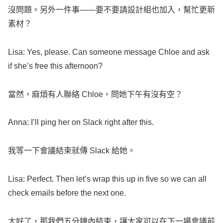
沒問題。另外一件事——要不要請設計組也加入，幫忙更新
素材？
Lisa
: Yes,
please
. Can
someone
message
Chloe
and
ask
if she’s
free
this
afternoon
?
當然，麻煩有人聯絡
Chloe
，問她下午有沒有空？
Anna
: I’ll
ping
her on
Slack
right
after this.
我等一下會議結束就傳
Slack
給她。
Lisa
:
Perfect
. Then
let
’s
wrap
this up in five so we can
all
check
emails
before the
next
one.
太好了，那我們五分鐘內結束，讓大家可以在下一場會議前