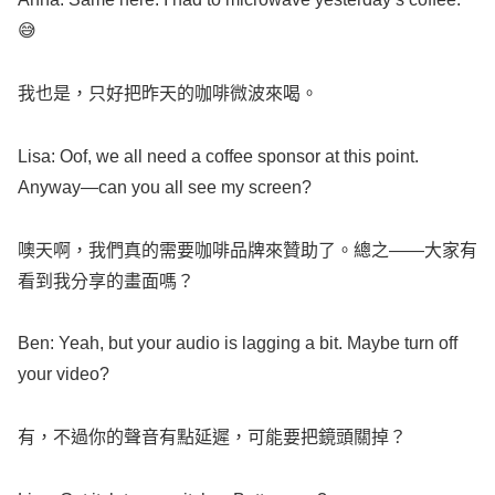
😅
我也是，只好把昨天的咖啡微波來喝。
Lisa
:
Oof
, we
all
need
a
coffee
sponsor
at this
point
.
Anyway
—can you
all
see
my
screen
?
噢天啊，我們真的需要咖啡品牌來贊助了。總之——大家有
看到我分享的畫面嗎？
Ben
:
Yeah
, but your
audio
is
lagging
a
bit
.
Maybe
turn
off
your
video
?
有，不過你的聲音有點延遲，可能要把鏡頭關掉？