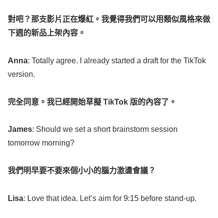
對吧？那支影片正在爆紅。我覺得我們可以用類似風格來做
下週的新品上架內容。
Anna
:
Totally
agree
. I
already
started
a
draft
for the
TikTok
version
.
完全同意。我已經開始草擬
TikTok
版的內容了。
James
: Should we
set
a
short
brainstorm
session
tomorrow
morning
?
我們明早要不要來個小小的腦力激盪會議？
Lisa
:
Love
that
idea
.
Let
’s
aim
for 9:15 before
stand-up
.