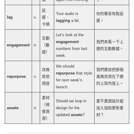
延
Your
audio
is
你的聲音有點延
lag
v.
遲、
lagging
a
bit
.
遲。
卡頓
Let
’s
look
at the
互動
engagement
我們來看一下上
engagement
n.
（數
numbers
from
last
週的互動數據。
據）
week
.
We should
改做
我們應該把那個
repurpose
that
style
repurpose
v.
其他
風格改用在下週
for
next
week
’s
用途
的上架內容上。
launch
.
素材
Should we
loop
in
要不要請設計組
（視
assets
n.
design
for the
加入協助更新素
覺資
updated
assets
?
材？
源）