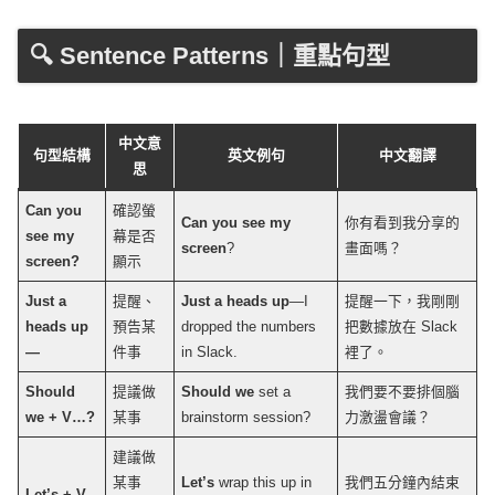
🔍 Sentence Patterns｜重點句型
中文意
句型結構
英文例句
中文翻譯
思
Can you
確認螢
Can you
see
my
你有看到我分享的
see
my
幕是否
screen
?
畫面嗎？
screen
?
顯示
Just a
提醒、
Just a
heads
up
—I
提醒一下，我剛剛
heads
up
預告某
dropped
the
numbers
把數據放在
Slack
—
件事
in
Slack
.
裡了。
Should
提議做
Should we
set
a
我們要不要排個腦
we + V…?
某事
brainstorm
session
?
力激盪會議？
建議做
某事
Let
’s
wrap
this up in
我們五分鐘內結束
Let
’s + V