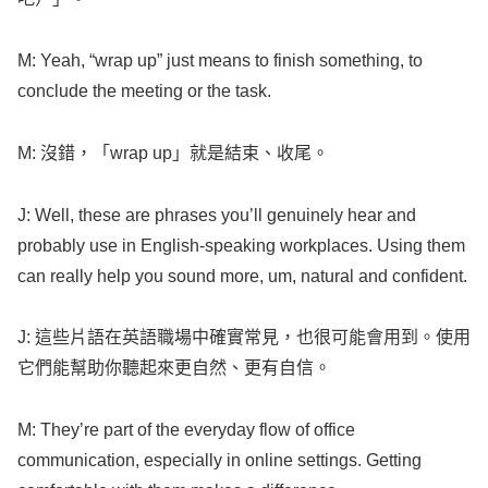
M:
Yeah
, “
wrap
up” just
means
to
finish
something
, to
conclude
the
meeting
or the
task
.
M: 沒錯，「
wrap
up」就是結束、收尾。
J:
Well
, these are
phrases
you’ll
genuinely
hear
and
probably
use
in
English-speaking
workplaces
.
Using
them
can
really
help
you
sound
more
, um,
natural
and
confident
.
J: 這些片語在英語職場中確實常見，也很可能會用到。使用
它們能幫助你聽起來更自然、更有自信。
M: They’re
part
of the
everyday
flow
of
office
communication
,
especially
in
online
settings
.
Getting