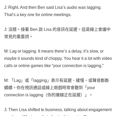
J:
Right
. And then
Ben
said
Lisa
’s
audio
was
lagging
.
That’s a
key
one for
online
meetings
.
J: 沒錯。接著
Ben
說
Lisa
的音訊在延遲。這是線上會議中
常見的重要詞。
M:
Lag
or
lagging
. It
means
there’s a
delay
, it’s
slow
, or
maybe
it
sounds
kind
of
choppy
. You
hear
it a
lot
with
video
calls
or
online
games
like
“your
connection
is
lagging
.”
M: 「
Lag
」或「
lagging
」表示有延遲、緩慢，或聲音斷斷
續續。你在視訊通話或線上遊戲時常會聽到「your
connection
is
lagging
（你的連線正在延遲）」。
J: Then
Lisa
shifted
to
business
,
talking
about
engagement