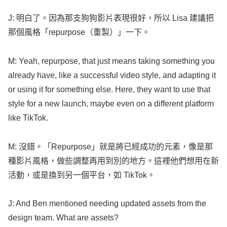
J: 明白了。因為那支狗狗影片表現很好，所以
Lisa
建議把
那個風格「
repurpose
（重製）」一下。
M:
Yeah
,
repurpose
, that just
means
taking
something
you
already
have,
like
a
successful
video
style
, and
adapting
it
or
using
it for
something
else
. Here, they
want
to
use
that
style
for a
new
launch
,
maybe
even
on a
different
platform
like
TikTok
.
M: 沒錯。「
Repurpose
」就是將已經成功的元素，像是那
種影片風格，做些調整再用到別的地方。這裡他們想用在新
活動，或是換到另一個平台，如
TikTok
。
J: And
Ben
mentioned
needing
updated
assets
from the
design
team
.
What
are
assets
?