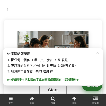
✕
✨ 這個站怎麼用
點任何一個字
→ 看中文＋發音 →
🔖
收藏
亮起來
的重點字／卡片按
🔖
更快（
片語整組收
）
收藏的字都在右下角的
收藏
裡
小測驗
🌱 帳號同步＋把收藏的字拿去玩遊戲學起來・
即將開放
✨
收藏
選單
首頁
搜尋
頂部
側邊欄