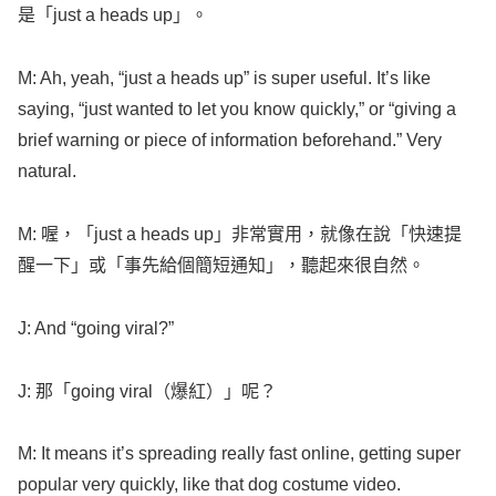
是「just a
heads
up」。
M: Ah,
yeah
, “just a
heads
up” is
super
useful
. It’s
like
saying
, “just
wanted
to
let
you
know
quickly
,” or “
giving
a
brief
warning
or
piece
of
information
beforehand
.” Very
natural
.
M: 喔，「just a
heads
up」非常實用，就像在說「快速提
醒一下」或「事先給個簡短通知」，聽起來很自然。
J: And “
going
viral
?”
J: 那「
going
viral
（爆紅）」呢？
M: It
means
it’s
spreading
really
fast
online
,
getting
super
popular
very
quickly
,
like
that
dog
costume
video
.