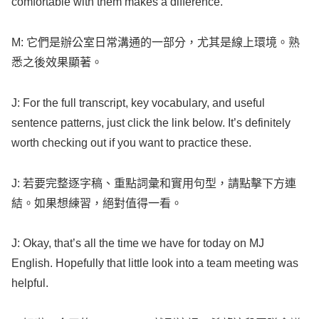
comfortable
with them
makes
a
difference
.
M: 它們是辦公室日常溝通的一部分，尤其是線上環境。熟
悉之後效果顯著。
J: For the
full
transcript
,
key
vocabulary
, and
useful
sentence
patterns
, just
click
the
link
below
. It’s
definitely
worth
checking
out if you
want
to
practice
these.
J: 若要完整逐字稿、重點詞彙和實用句型，請點擊下方連
結。如果想練習，絕對值得一看。
J:
Okay
, that’s
all
the
time
we have for
today
on MJ
English
.
Hopefully
that
little
look
into a
team
meeting
was
helpful
.