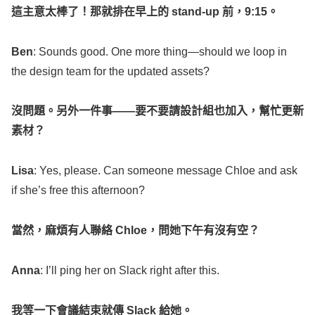
這主意太棒了！那就排在早上的
stand-up
前，
9:15
。
Ben
:
Sounds
good
. One
more
thing
—should we
loop
in
the
design
team
for the
updated
assets
?
沒問題。另外一件事
——
要不要請設計組也加入，幫忙更新
素材？
Lisa
: Yes,
please
. Can
someone
message
Chloe
and
ask
if she’s
free
this
afternoon
?
當然，麻煩有人聯絡
Chloe
，問她下午有沒有空？
Anna
: I’ll
ping
her on
Slack
right
after this.
我等一下會議結束就傳
Slack
給她。