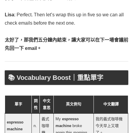
Lisa
:
Perfect
. Then
let
’s
wrap
this up in five so we can
all
check
emails
before the
next
one.
太好了，那我們五分鐘內結束，讓大家可以在下一場會議前
先回一下
email
。
📚 Vocabulary Boost｜重點單字
詞
中文
單字
英文例句
中文翻譯
性
意思
義式
My
espresso
我的義式咖啡機
espresso
n.
咖啡
machine
broke
今天早上又壞
machine
機
again
this
morning
.
了。