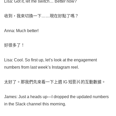
Lisa
:
Got
it,
let
me
switch
…
Better
now
?
收到，我來切換一下……現在好點了嗎？
Anna
:
Much
better
!
好很多了！
Lisa
:
Cool
. So
first
up,
let
’s
look
at the
engagement
numbers
from
last
week
’s
Instagram
reel
.
太好了。那我們先來看一下上週 IG 短影片的互動數據。
James
: Just a
heads
up—I
dropped
the
updated
numbers
in the
Slack
channel
this
morning
.