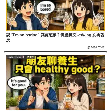
說 “I’m so boring” 其實超糗？情緒英文 -ed/-ing 別再說
反
2026.07.02
Daily English | 生活英語