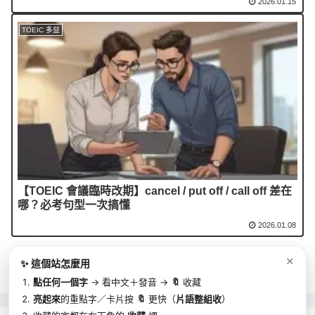
2026.01.15
TOEIC 多益
【TOEIC 會議臨時改期】cancel / put off / call off 差在
哪？必考句型一次搞懂
2026.01.08
✕
✨ 這個站怎麼用
點任何一個字
→ 看中文＋發音 →
🔖
收藏
亮起來
的重點字／卡片按
🔖
更快（
片語整組收
）