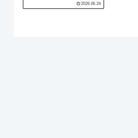
餐）、hold the onions（去料）、on
2026.06.24
the side（醬另外放）、the check（帳
單）、split the bill（分帳）等 10 句道
地英文，從點餐、客製、退菜到結帳小
費一次到位，出國吃飯不再比手畫腳。