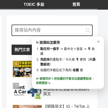
TOEIC 多益
首頁
我的收藏
⋯
✕
0 字
去學這些字 ▶
✕
✨ 這個站怎麼用
🔍
收藏時間
點任何一個字
→ 看中文＋發音 →
🔖
收
熱門文章
藏
亮起來
的重點字／卡片按
🔖
更快（
片語
在美國海關被追問到語塞？
整組收
）
5 個移民官必問句型，這樣
收藏的字都在右下角的
收藏
裡
答就過關
🌱 帳號同步＋把收藏的字拿去玩遊戲學起來・
即將開放
✨
「加油」千萬別說 add oil！
美國租車加油最容易搞錯的
英文
【網路英文】IG、TikTok 上