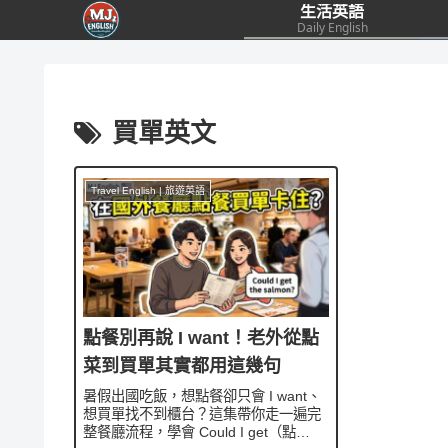
生活英語
Daily English
買單英文
Travel English | 旅遊英語
點餐別再說 I want！老外從點
菜到買單其實都用這幾句
暑假出國吃飯，想點餐卻只會 I want、
想買單找不到櫃台？這集帶你走一遍完
整餐廳流程，學會 Could I get（點