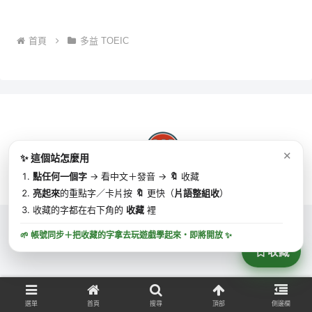
首頁
多益 TOEIC
✕
✨ 這個站怎麼用
點任何一個字
→ 看中文＋發音 →
🔖
收藏
Copyright © 2025 MJ英語 | MJ English All Rights Reserved.
亮起來
的重點字／卡片按
🔖
更快（
片語整組收
）
收藏的字都在右下角的
收藏
裡
🌱 帳號同步＋把收藏的字拿去玩遊戲學起來・
即將開放
✨
收藏
選單
首頁
搜尋
頂部
側邊欄