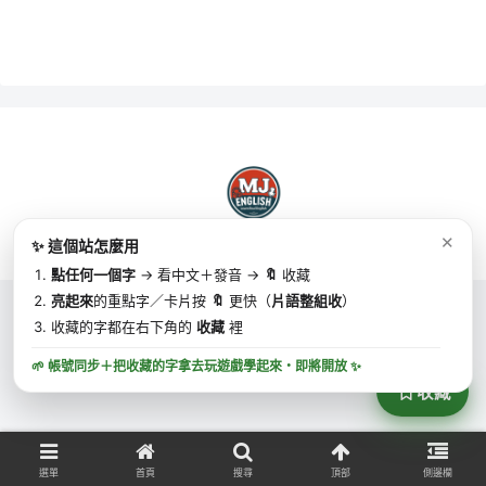
✕
✨ 這個站怎麼用
Copyright © 2025 MJ英語 | MJ English All Rights Reserved.
點任何一個字
→ 看中文＋發音 →
🔖
收藏
亮起來
的重點字／卡片按
🔖
更快（
片語整組收
）
收藏的字都在右下角的
收藏
裡
🌱 帳號同步＋把收藏的字拿去玩遊戲學起來・
即將開放
✨
收藏
選單
首頁
搜尋
頂部
側邊欄