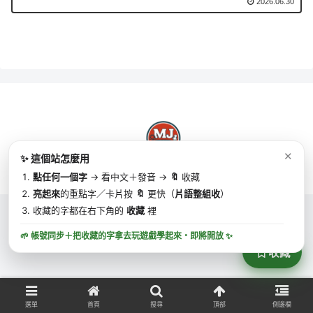
2026.06.30
✕
✨ 這個站怎麼用
Copyright © 2025 MJ英語 | MJ English All Rights Reserved.
點任何一個字
→ 看中文＋發音 →
🔖
收藏
亮起來
的重點字／卡片按
🔖
更快（
片語整組收
）
收藏的字都在右下角的
收藏
裡
🌱 帳號同步＋把收藏的字拿去玩遊戲學起來・
即將開放
✨
收藏
選單
首頁
搜尋
頂部
側邊欄