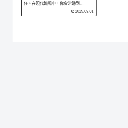
任。在現代職場中，你會常聽到
urgent（緊急）、deadline（截止期
2025.09.01
限）、prioritize（排定優先順序），以
及 「by EOD」（今天下班前）、「I’ll
k...