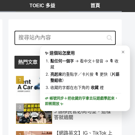
TOEIC 多益
首頁
我的收藏
⋯
✕
0 字
去學這些字 ▶
✕
✨ 這個站怎麼用
🔍
收藏時間
點任何一個字
→ 看中文＋發音 →
🔖
收
熱門文章
藏
亮起來
的重點字／卡片按
🔖
更快（
片語
「加油」千萬別說 add oil！
整組收
）
美國租車加油最容易搞錯的
收藏的字都在右下角的
收藏
裡
英文
🌱 帳號同步＋把收藏的字拿去玩遊戲學起來・
即將開放
✨
在美國海關被追問到語塞？
5 個移民官必問句型，這樣
答就過關
【網路英文】IG、TikTok 上