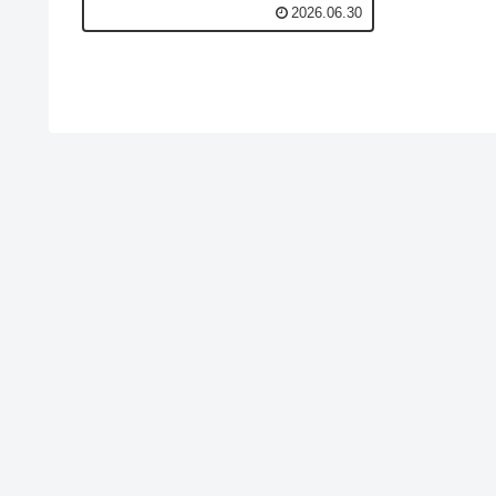
去）、drop me off（放我下車）、the
2026.06.30
fastest route（最快路線）到 pull
over（靠邊停）、keep the change（不
用找），叫車、告知目的地、付款找零
一次搞定，出國搭車不再比手畫腳。