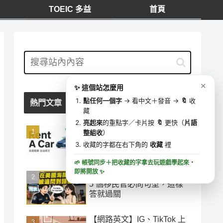
TOEIC 多益
首頁
我的收藏
⋯
✕
0 字
去學這些字 ▶
✕
✨ 這個站怎麼用
🔍
收藏時間
點任何一個字
→ 看中文＋發音 →
🔖
收
熱門文章
藏
亮起來
的重點字／卡片按
🔖
更快（
片語
「加油」千萬別說 add oil！
整組收
）
美國租車加油最容易搞錯的
收藏的字都在右下角的
收藏
裡
英文
🌱 帳號同步＋把收藏的字拿去玩遊戲學起來・
即將開放
✨
在美國海關被追問到語塞？
5 個移民官必問句型，這樣
答就過關
【網路英文】IG、TikTok 上