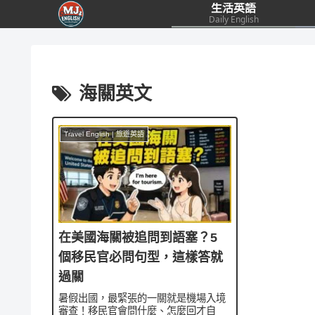
生活英語
Daily English
海關英文
Travel English | 旅遊英語
在美國海關被追問到語塞？5
個移民官必問句型，這樣答就
過關
暑假出國，最緊張的一關就是機場入境
審查！移民官會問什麼、怎麼回才自