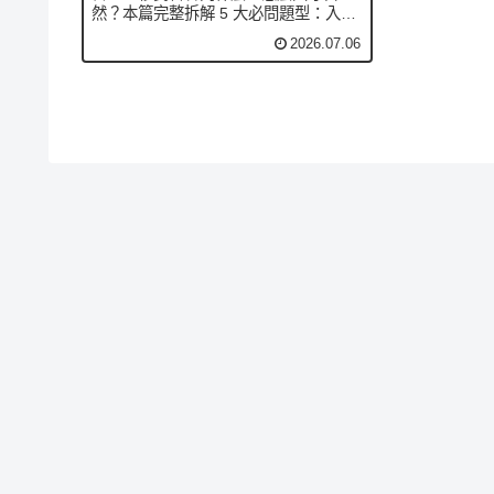
然？本篇完整拆解 5 大必問題型：入境
目的、停留天數、住哪、回程機票、海
2026.07.06
關申報，附真實情境對話與道地例句，
讓你下次站在移民官面前不再腦袋空
白。