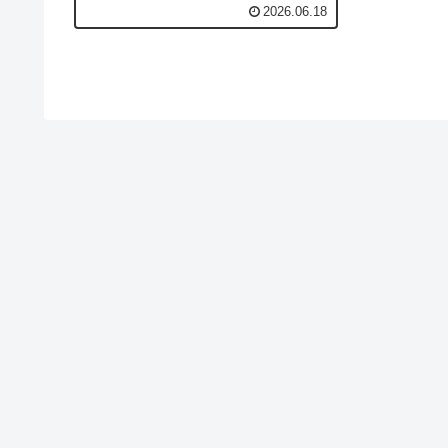
點）、go to penalties（PK 戰）、No
2026.06.18
way!（不會吧）這組道地反應與加油用
語，不用懂足球也能跟全場一起喊。