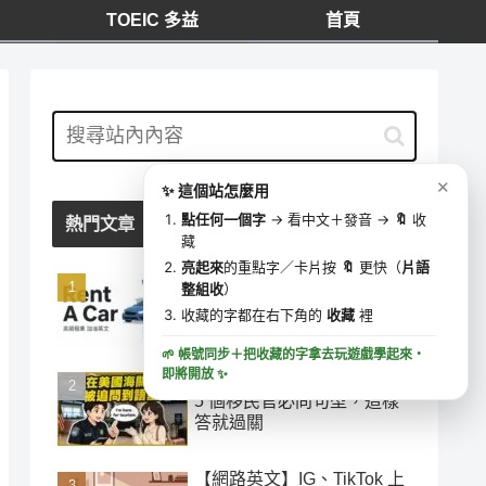
TOEIC 多益
首頁
我的收藏
⋯
✕
0 字
去學這些字 ▶
✕
✨ 這個站怎麼用
🔍
收藏時間
點任何一個字
→ 看中文＋發音 →
🔖
收
熱門文章
藏
亮起來
的重點字／卡片按
🔖
更快（
片語
「加油」千萬別說 add oil！
整組收
）
美國租車加油最容易搞錯的
收藏的字都在右下角的
收藏
裡
英文
🌱 帳號同步＋把收藏的字拿去玩遊戲學起來・
即將開放
✨
在美國海關被追問到語塞？
5 個移民官必問句型，這樣
答就過關
【網路英文】IG、TikTok 上