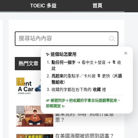
TOEIC 多益
首頁
我的收藏
⋯
✕
0 字
去學這些字 ▶
✕
✨ 這個站怎麼用
🔍
收藏時間
點任何一個字
→ 看中文＋發音 →
🔖
收
熱門文章
藏
亮起來
的重點字／卡片按
🔖
更快（
片語
「加油」千萬別說 add oil！
整組收
）
美國租車加油最容易搞錯的
收藏的字都在右下角的
收藏
裡
英文
🌱 帳號同步＋把收藏的字拿去玩遊戲學起來・
即將開放
✨
【網路英文】IG、TikTok 上
最常見的 “slay” 到底什麼意
思？
在美國海關被追問到語塞？