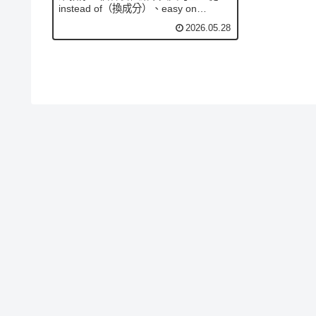
instead of（換成分）、easy on
the（少冰少糖）到 on the side（醬另
2026.05.28
外裝），燕麥奶、半糖、加濃縮、外帶
一次搞定。點咖啡、點餐、買飲料都通
用，想喝什麼就點得到什麼。