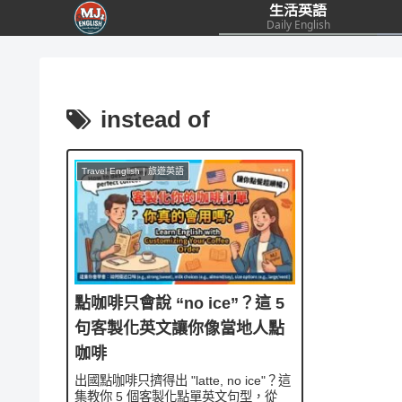
生活英語
Daily English
instead of
Travel English | 旅遊英語
點咖啡只會說 “no ice”？這 5
句客製化英文讓你像當地人點
咖啡
出國點咖啡只擠得出 "latte, no ice"？這
集教你 5 個客製化點單英文句型，從