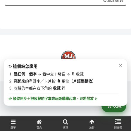
2026.06.19
✕
✨ 這個站怎麼用
Copyright © 2025 MJ英語 | MJ English All Rights Reserved.
點任何一個字
→ 看中文＋發音 →
🔖
收藏
亮起來
的重點字／卡片按
🔖
更快（
片語整組收
）
收藏的字都在右下角的
收藏
裡
🌱 帳號同步＋把收藏的字拿去玩遊戲學起來・
即將開放
✨
收藏
選單
首頁
搜尋
頂部
側邊欄