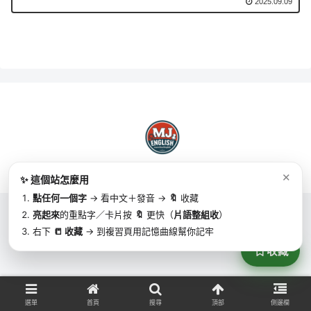
2025.09.09
Copyright © 2025 MJ英語 | MJ English All Rights Reserved.
✕
✨ 這個站怎麼用
點任何一個字
→ 看中文＋發音 →
🔖
收藏
亮起來
的重點字／卡片按
🔖
更快（
片語整組收
）
右下
📒 收藏
→ 到複習頁用記憶曲線幫你記牢
收藏
選單
首頁
搜尋
頂部
側邊欄