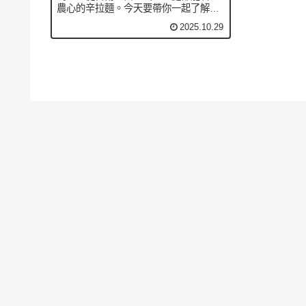
農心的辛拉麵。今天要帶你一起了解農
心如何靠著品牌力與韓流熱潮打進全球
2025.10.29
市場，也順便學會實用的英文單字與句
型！🎧Apple Podcast | Spotify💬
Dialogue...