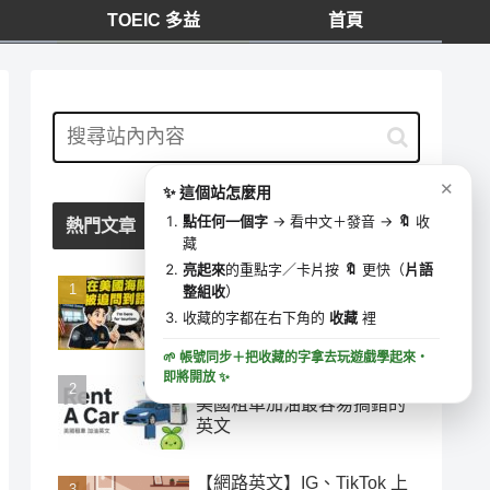
TOEIC 多益
首頁
我的收藏
⋯
✕
0 字
去學這些字 ▶
✕
✨ 這個站怎麼用
🔍
收藏時間
點任何一個字
→ 看中文＋發音 →
🔖
收
熱門文章
藏
亮起來
的重點字／卡片按
🔖
更快（
片語
在美國海關被追問到語塞？
整組收
）
5 個移民官必問句型，這樣
收藏的字都在右下角的
收藏
裡
答就過關
🌱 帳號同步＋把收藏的字拿去玩遊戲學起來・
即將開放
✨
「加油」千萬別說 add oil！
美國租車加油最容易搞錯的
英文
【網路英文】IG、TikTok 上