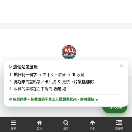
✕
✨ 這個站怎麼用
Copyright © 2025 MJ英語 | MJ English All Rights Reserved.
點任何一個字
→ 看中文＋發音 →
🔖
收藏
亮起來
的重點字／卡片按
🔖
更快（
片語整組收
）
收藏的字都在右下角的
收藏
裡
🌱 帳號同步＋把收藏的字拿去玩遊戲學起來・
即將開放
✨
收藏
選單
首頁
搜尋
頂部
側邊欄