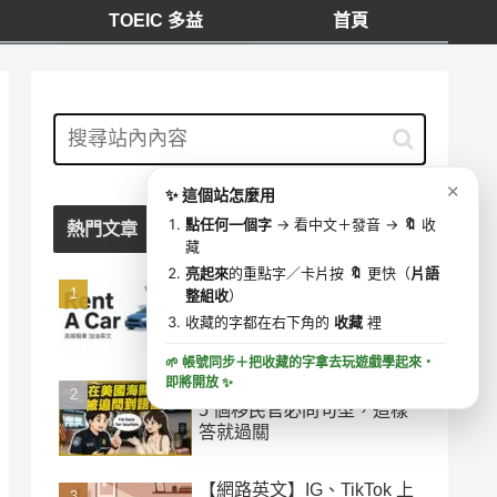
TOEIC 多益
首頁
我的收藏
⋯
✕
0 字
去學這些字 ▶
✕
✨ 這個站怎麼用
🔍
收藏時間
點任何一個字
→ 看中文＋發音 →
🔖
收
熱門文章
藏
亮起來
的重點字／卡片按
🔖
更快（
片語
「加油」千萬別說 add oil！
整組收
）
美國租車加油最容易搞錯的
收藏的字都在右下角的
收藏
裡
英文
🌱 帳號同步＋把收藏的字拿去玩遊戲學起來・
即將開放
✨
在美國海關被追問到語塞？
5 個移民官必問句型，這樣
答就過關
【網路英文】IG、TikTok 上