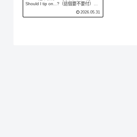
Should I tip on...?（這個要不要付）、
It's on the bill（已含小費）、round
2026.05.31
up（湊整數），餐廳、咖啡、Uber、外
送、剪頭髮一次搞清楚。看穿 Tipflation
心理戰，不再被 iPad 嚇到亂按。