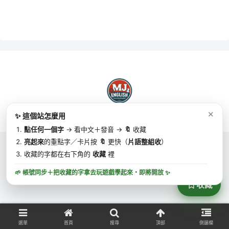
✕
✨ 這個站怎麼用
Copyright © 2025 MJ英語 | MJ English All Rights Reserved.
點任何一個字
→ 看中文＋發音 →
🔖
收藏
亮起來
的重點字／卡片按
🔖
更快（
片語整組收
）
收藏的字都在右下角的
收藏
裡
🌱 帳號同步＋把收藏的字拿去玩遊戲學起來・
即將開放
✨
收藏
選單
首頁
搜尋
頂部
側邊欄