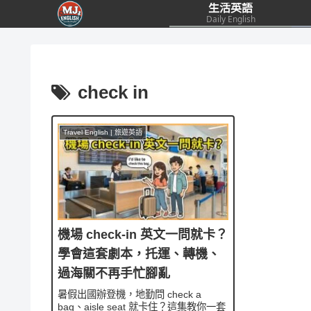
生活英語
Daily English
check in
Travel English | 旅遊英語
機場 check-in 英文一問就卡？
學會這套劇本，托運、轉機、
過海關不再手忙腳亂
暑假出國辦登機，地勤問 check a
bag、aisle seat 就卡住？這集教你一套