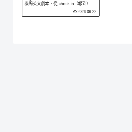
機場英文劇本，從 check in（報到）、
carry-on（隨身行李）、layover（轉機
2026.06.22
停留）到過海關 Anything to declare，
10 句搞定報到、托運、轉機、過海關，
全程穩穩接話不手忙腳亂。