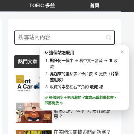
TOEIC 多益
首頁
我的收藏
⋯
✕
0 字
去學這些字 ▶
✕
✨ 這個站怎麼用
🔍
收藏時間
點任何一個字
→ 看中文＋發音 →
🔖
收
熱門文章
藏
亮起來
的重點字／卡片按
🔖
更快（
片語
「加油」千萬別說 add oil！
整組收
）
美國租車加油最容易搞錯的
收藏的字都在右下角的
收藏
裡
英文
🌱 帳號同步＋把收藏的字拿去玩遊戲學起來・
即將開放
✨
【網路英文】IG、TikTok 上
最常見的 “slay” 到底什麼意
思？
在美國海關被追問到語塞？