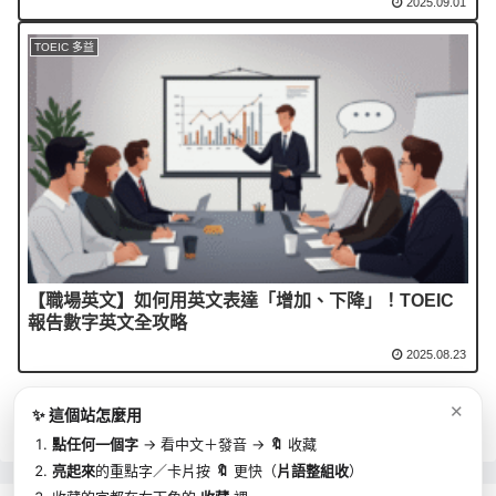
2025.09.01
TOEIC 多益
【職場英文】如何用英文表達「增加、下降」！TOEIC
報告數字英文全攻略
2025.08.23
✕
✨ 這個站怎麼用
點任何一個字
→ 看中文＋發音 →
🔖
收藏
亮起來
的重點字／卡片按
🔖
更快（
片語整組收
）